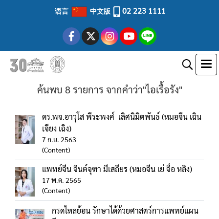
02 223 1111
语言
中文版
ค้นพบ 8 รายการ จากคำว่า"ไอเรื้อรัง"
ดร.พจ.อาวุโส พีระพงศ์ เลิศนิมิตพันธ์ (หมอจีน เฉิน
เจียง เฉิง)
7 ก.ย. 2563
(Content)
แพทย์จีน จินต์จุฑา มีเสถียร (หมอจีน เย่ จื่อ หลิง)
17 พ.ค. 2565
(Content)
กรดไหลย้อน รักษาได้ด้วยศาสตร์การแพทย์แผน