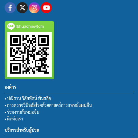
@huachiewtcm
องค์กร
• ปณิธาน วิสัยทัศน์ พันธกิจ
• การตรวจวินิจฉัยโรคด้วยศาสตร์การแพทย์แผนจีน
• ร่วมงานกับหมอจีน
• ติดต่อเรา
บริการสำหรับผู้ป่วย