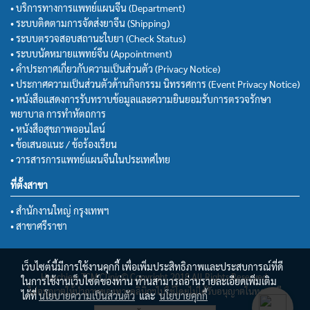
• บริการทางการแพทย์แผนจีน (Department)
• ระบบติดตามการจัดส่งยาจีน (Shipping)
• ระบบตรวจสอบสถานะใบยา (Check Status)
• ระบบนัดหมายแพทย์จีน (Appointment)
• คำประกาศเกี่ยวกับความเป็นส่วนตัว (Privacy Notice)
• ประกาศความเป็นส่วนตัวด้านกิจกรรม นิทรรศการ (Event Privacy Notice)
• หนังสือแสดงการรับทราบข้อมูลและความยินยอมรับการตรวจรักษา
พยาบาล การทำหัตถการ
• หนังสือสุขภาพออนไลน์
• ข้อเสนอแนะ / ข้อร้องเรียน
• วารสารการแพทย์แผนจีนในประเทศไทย
ที่ตั้งสาขา
• สำนักงานใหญ่ กรุงเทพฯ
• สาขาศรีราชา
เว็บไซต์นี้มีการใช้งานคุกกี้ เพื่อเพิ่มประสิทธิภาพและประสบการณ์ที่ดี
Huachiew TCM Clinic© Copyright 2018 All Rights Reserved.
ในการใช้งานเว็บไซต์ของท่าน ท่านสามารถอ่านรายละเอียดเพิ่มเติม
ไม่อนุญาตให้นำภาพของทางคลินิกฯไปใช้โดยไม่ได้รับอนุญาตในทุกกรณี
ได้ที่
นโยบายความเป็นส่วนตัว
และ
นโยบายคุกกี้