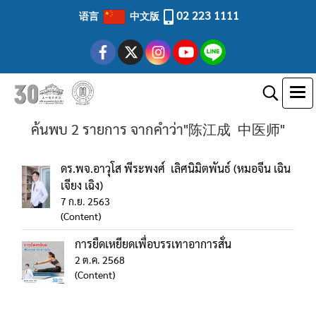
02 223 1111
语言
中文版
ค้นพบ 2 รายการ จากคำว่า"陈江成 中医师"
ดร.พจ.อาวุโส พีระพงศ์ เลิศนิมิตพันธ์ (หมอจีน เฉิน
เจียง เฉิง)
7 ก.ย. 2563
(Content)
การยืดเหยียดเพื่อบรรเทาอาการสั่น
2 ต.ค. 2568
(Content)