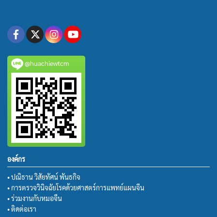
@huachiewtcm
องค์กร
• ปณิธาน วิสัยทัศน์ พันธกิจ
• การตรวจวินิจฉัยโรคด้วยศาสตร์การแพทย์แผนจีน
• ร่วมงานกับหมอจีน
• ติดต่อเรา