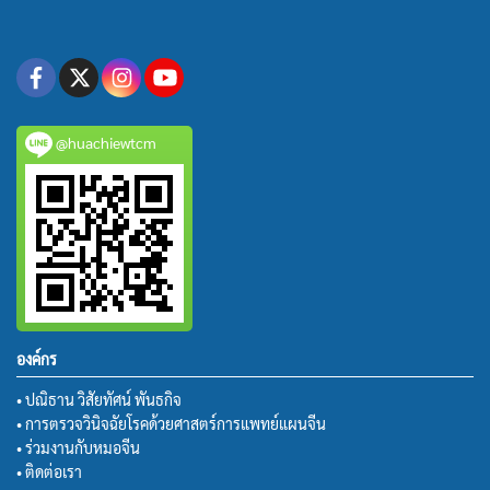
@huachiewtcm
องค์กร
• ปณิธาน วิสัยทัศน์ พันธกิจ
• การตรวจวินิจฉัยโรคด้วยศาสตร์การแพทย์แผนจีน
• ร่วมงานกับหมอจีน
• ติดต่อเรา