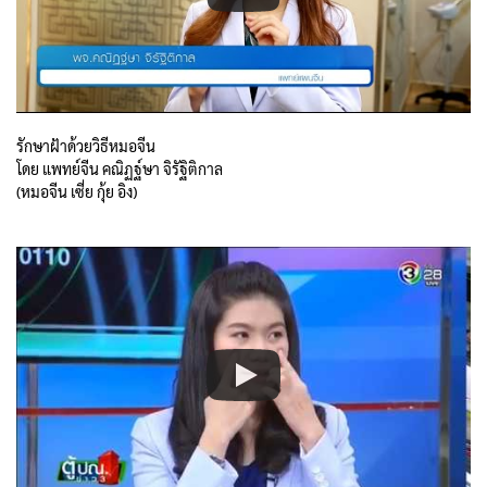
รักษาฝ้าด้วยวิธีหมอจีน
โดย แพทย์จีน คณิฏฐ์ษา จิรัฐิติกาล
(หมอจีน เซี่ย กุ้ย อิง)