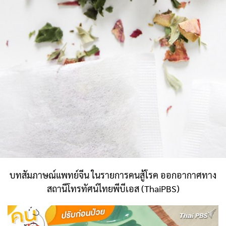
บทสัมภาษณ์แพทย์จีน ในรายการคนสู้โรค ออกอากาศทาง
สถานีโทรทัศน์ไทยพีบีเอส (ThaiPBS)