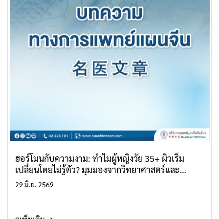
ฮอร์โมนกับความงาม: ทำไมผู้หญิงวัย 35+ ผิวเริ่ม
เปลี่ยนโดยไม่รู้ตัว? มุมมองจากวิทยาศาสตร์และ
ศาสตร์แพทย์จีน
29 มิ.ย. 2569