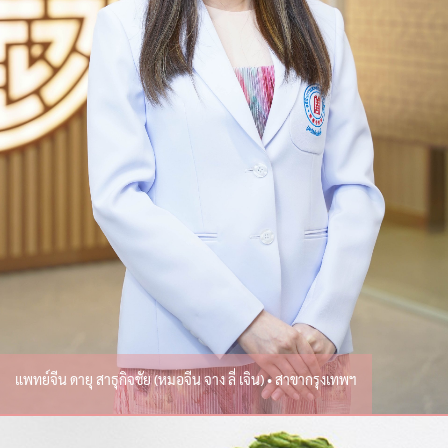
แพทย์จีน ดายุ สาธุกิจชัย (หมอจีน จาง ลี่ เจิน) • สาขากรุงเทพฯ