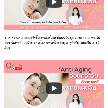
Olunla Live อ่อนกว่าวัยด้วยศาสตร์แพทย์แผนจีน มุมมองความแก่ชราใน
ศาสตร์แพทย์แผนจีน [1/3] โดย แพทย์จีน ดายุ สาธุกิจชัย (หมอจีน จาง ลี่
เจิน)