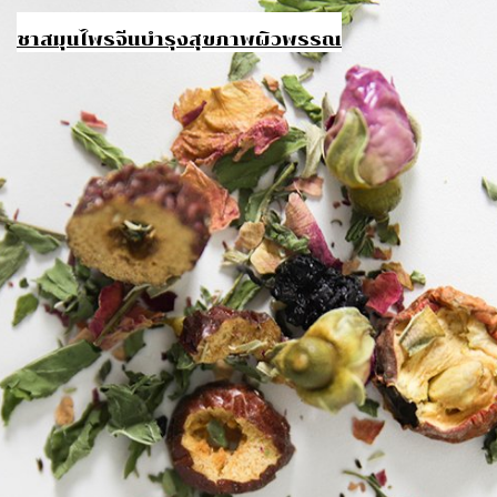
ชาสมุนไพรจีนบำรุงสุขภาพผิวพรรณ