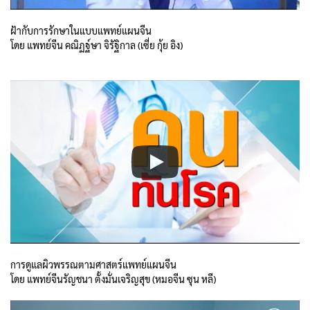
ฝ้ากับการรักษาในแบบแพทย์แผนจีน
โดย แพทย์จีน คณิฏฐ์ษา จิรัฐิกาล (เซี่ย กุ้ย อิง)
การดูแลผิวพรรณตามศาสตร์แพทย์แผนจีน
โดย แพทย์จีนรัญชนา ตั้งมั่นเจริญสุข (หมอจีน ซุน หลี)