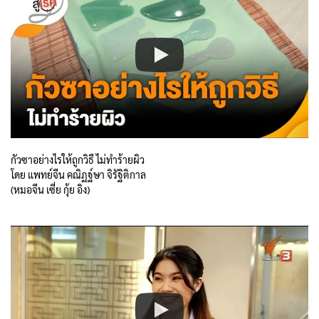
กัวซาอย่างไรให้ถูกวิธี ไม่ทำร้ายผิว
โดย แพทย์จีน คณิฏฐ์ษา จิรัฐิติกาล
(หมอจีน เซี่ย กุ้ย อิง)