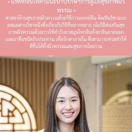
• แพทย์จีนให้คำแนะนำปรึกษาการดูแลสุขภาพผิว
พรรณ •
ศาสตร์ด้านสุขภาพผิวพรรณด้วยวิธีการแพทย์จีน จัดเป็นวิชาแบบ
ผสมผสานวิชาหนึ่งซึ่งเกี่ยวกับวิธีที่หลากหลาย เน้นวิธีส่งเสริมสุข
ภาพผิวพรรณด้วยการใช้ตำรับยาสมุนไพรจีนทั้งยาจีนภายนอก
และยาจีนชนิดรับประทาน เพื่อรักษาภายใน ซึ่งสามารถช่วยทำให้
ดีขึ้นได้ทั้งผิวพรรณและสุขภาพโดยรวม