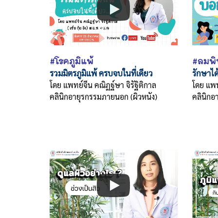
#โรคภูมิแพ้
#ลมพิ
รวมมิตรภูมิแพ้ ครบจบในที่เดียว
รักษาได
โดย แพทย์จีน คณิฏฐ์ษา จิรัฐิติกาล
โดย แพท
คลินิกอายุรกรรมภายนอก (ผิวหนัง)
คลินิกอ