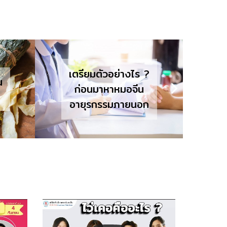
?
หลักการรักษาโรคผิวหนัง
ตรวจ
ขอ
ด้วยวิธีแพทย์จีน
ก