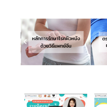
วหนัง
ตรวจวินิจฉัยความสมดุล
ของร่างกายโดยรวม
น