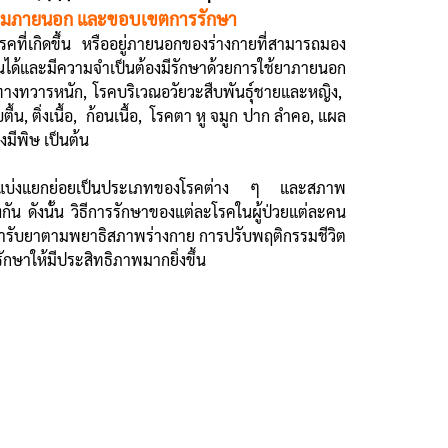
รมภายนอก และขอบเขตการรักษา
คที่เกิดขึ้น หรืออยู่ภายนอกของร่างกายที่สามารถมอง
นได้และมีความจำเป็นต้องมีรักษาด้วยการใช้ยาภายนอก
คทางทวารหนัก, โรคบริเวณอวัยวะสืบพันธุ์ชายและหญิง,
น, ติ่งเนื้อ, ก้อนเนื้อ, โรคตา หู จมูก ปาก ลำคอ, แผล
มีพิษ เป็นต้น
อกแบ่งแยกย่อยเป็นประเภทของโรคต่าง ๆ และสภาพ
กัน ดังนั้น วิธีการรักษาของแต่ละโรคในผู้ป่วยแต่ละคน
ช้ตำรับยาตามพยาธิสภาพร่างกาย การปรับพฤติกรรมชีวิต
รักษาให้มีประสิทธิภาพมากยิ่งขึ้น