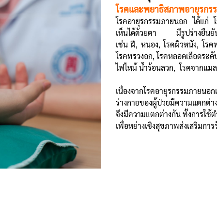
โรคและพยาธิสภาพอายุรกร
โรคอายุรกรรมภายนอก ได้แก่ โร
เห็นได้ด้วยตา มีรูปร่างยืนยั
เช่น ฝี, หนอง, โรคผิวหนัง, โร
โรคทรวงอก, โรคหลอดเลือดระดับตื้
ไฟไหม้ น้ำร้อนลวก, โรคจากแมลง
เนื่องจากโรคอายุรกรรมภายน
ร่างกายของผู้ป่วยมีความแตกต่าง
จึงมีความแตกต่างกัน ทั้งการใ
เพื่อหย่างเซิงสุขภาพส่งเสริมการ