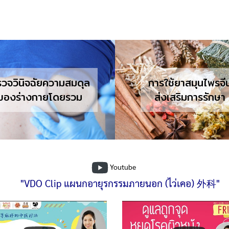
เตรียมตัวอย่างไร 
การใช้ยาสมุนไพรจีน
ก่อนมาหาหมอจีน
ส่งเสริมการรักษา
อายุรกรรมภายนอ
Youtube
"VDO Clip แผนกอายุรกรรมภายนอก (ไว่เคอ) 外科"