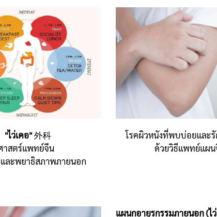
"ไว่เคอ"
外科
โรคผิวหนังที่พบบ่อยและรั
ศาสตร์แพทย์จีน
ด้วยวิธีแพทย์แผน
คและพยาธิสภาพภายนอก
แผนกอายุรกรรมภายนอก (ไว