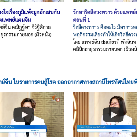
องใจเรื่องภูมิแพ้จมูกอักเสบกับ
รักษาริดสีดวงทวาร
ด้วยแพทย์
งแพทย์แผนจีน
ตอนที่ 1
ทย์จีน
คณิฏฐ์ษา จิรัฐิติกาล
ริดสีดวงทวาร คืออะไร มีอาการอย
ายุรกรรมภายนอก (ผิวหนัง)
พฤติกรรมเสี่ยงทำให้เกิดริดสีดว
โดย
แพทย์จีน สมเกียรติ พัดอินท
คลินิกอายุรกรรมภายนอก (ผิวหน
์จีน ในรายการคนสู้โรค ออกอากาศทางสถานีโทรทัศน์ไทยพี