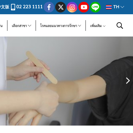
02 223 1111
中文版
TH
ีน
เลือกสาขา
โรคและแนวทางการรักษา
เพิ่มเติม