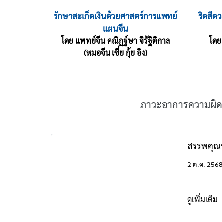
รักษาสะเก็ดเงินด้วยศาสตร์การแพทย์
ริดสีด
แผนจีน
โดย แพทย์จีน คณิฏฐ์ษา จิรัฐิติกาล
โดย
(หมอจีน เซี่ย กุ้ย อิง)
ภาวะอาการความผิดป
สรรพคุณหญ
2 ต.ค. 256
ดูเพิ่มเติม