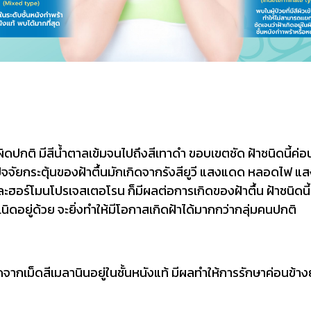
ิดปกติ มีสีน้ำตาลเข้มจนไปถึงสีเทาดำ ขอบเขตชัด ฝ้าชนิดนี้ค่
ด ปัจจัยกระตุ้นของฝ้าตื้นมักเกิดจากรังสียูวี แสงแดด หลอดไฟ 
อร์โมนโปรเจสเตอโรน ก็มีผลต่อการเกิดของฝ้าตื้น ฝ้าชนิดนี
ดอยู่ด้วย จะยิ่งทำให้มีโอกาสเกิดฝ้าได้มากกว่ากลุ่มคนปกติ
จากเม็ดสีเมลานินอยู่ในชั้นหนังแท้ มีผลทำให้การรักษาค่อนข้างยาก