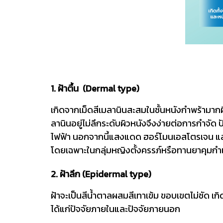
1. ฝ้าตื้น (Dermal type)
เกิดจากเม็ดสีเมลานินสะสมในชั้นหนังกำพร้ามากผ
ลานินอยู่ไม่ลึกระดับผิวหนังจึงง่ายต่อการกำจั
ไฟฟ้า นอกจากนี้แสงแดด ฮอร์โมนเอสโตรเจน และฮ
โดยเฉพาะในกลุ่มหญิงตั้งครรภ์หรือทานยาคุมกำเนิ
2. ฝ้าลึก (Epidermal type)
ฝ้าจะเป็นสีน้ำตาลผสมสีเทาเข้ม ขอบเขตไม่ชัด เกิด
ได้แก่ปัจจัยภายในและปัจจัยภายนอก