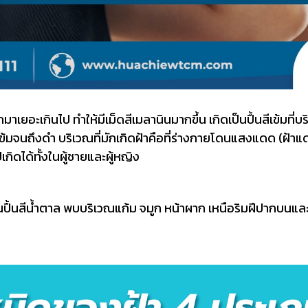
ยอะเกินไป ทำให้มีเม็ดสีเมลานินมากขึ้น เกิดเป็นปื้นสีเข้มที่บริเ
้มจนถึงดำ บริเวณที่มักเกิดฝ้าคือที่ร่างกายโดนแสงแดด (ฝ้าแด
กิดได้ทั้งในผู้ชายและผู้หญิง
ีน้ำตาล พบบริเวณแก้ม จมูก หน้าผาก เหนือริมฝีปากบนและคาง