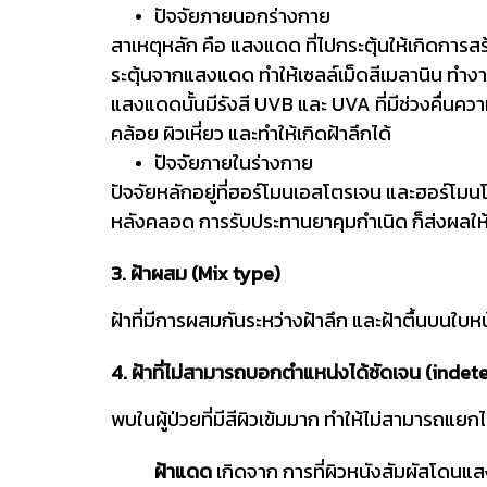
ปัจจัยภายนอกร่างกาย
สาเหตุหลัก คือ แสงแดด ที่ไปกระตุ้นให้เกิดการสร
ระตุ้นจากแสงแดด ทำให้เซลล์เม็ดสีเมลานิน ทำงา
แสงแดดนั้นมีรังสี UVB และ UVA ที่มีช่วงคื่นควา
คล้อย ผิวเหี่ยว และทำให้เกิดฝ้าลึกได้
ปัจจัยภายในร่างกาย
ปัจจัยหลักอยู่ที่ฮอร์โมนเอสโตรเจน และฮอร์โมน
หลังคลอด การรับประทานยาคุมกำเนิด ก็ส่งผลให้เก
3. ฝ้าผสม (Mix type)
ฝ้าที่มีการผสมกันระหว่างฝ้าลึก และฝ้าตื้นบนใบหน
4. ฝ้าที่ไม่สามารถบอกตำแหน่งได้ชัดเจน (inde
พบในผู้ป่วยที่มีสีผิวเข้มมาก ทำให้ไม่สามารถแยกไ
ฝ้าแดด
เกิดจาก การที่ผิวหนังสัมผัสโดนแ