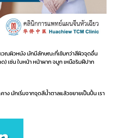
วณผิวหนัง มักมีลักษณะที่เข้มกว่าสีผิวจุดอื่น
ด) เช่น ใบหน้า หน้าผาก จมูก เหนือริมฝีปาก
 มักเริ่มจากจุดสีน้ำตาลแล้วขยายเป็นปื้น เรา