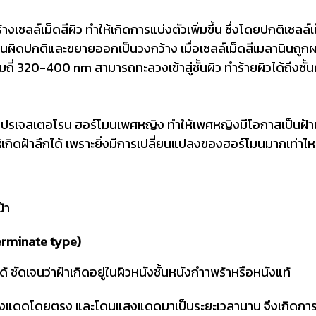
้างเซลล์เม็ดสีผิว ทำให้เกิดการแบ่งตัวเพิ่มขึ้น ซึ่งโดยปกติเซล
นผิดปกติและขยายออกเป็นวงกว้าง เมื่อเซลล์เม็ดสีเมลานินถูกผล
มถี่ 320-400 nm สามารถทะลวงเข้าสู่ชั้นผิว ทำร้ายผิวได้ถึงชั
โปรเจสเตอโรน ฮอร์โมนเพศหญิง ทำให้เพศหญิงมีโอกาสเป็นฝ้ามาก
ิดฝ้าลึกได้ เพราะยิ่งมีการเปลี่ยนแปลงของฮอร์โมนมากเท่าไหร่
้า
terminate type)
ด้ ชัดเจนว่าฝ้าเกิดอยู่ในผิวหนังชั้นหนังกำาพร้าหรือหนังแท้
สงแดดโดยตรง และโดนแสงแดดมาเป็นระยะเวลานาน จึงเกิดการกระต