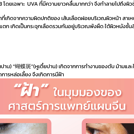
โดยเฉพาะ UVA ที่มีความยาวคลื่นมากกว่า จึงทำลายไปถึงผิวชั้
าที่เกิดจากความผิดปกติของ เส้นเลือดฝอยบริเวณผิวหน้า สาเหตุ
 เกิดเป็นกระจุกเลือดรวมกันอยู่บริเวณพังผืด ใต้ผิวหนังชั้นล
 “蝴蝶斑”(หูเตี๋ยปาน) เกิดจากการทำงานของตับ ม้ามและไตมีป
าดการหล่อเลี้ยง จึงเกิดการมีฝ้า