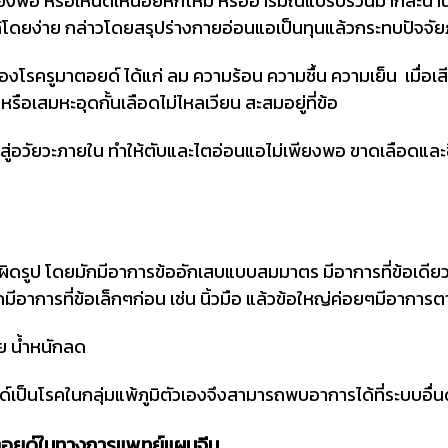
งพอ หรือเหน็ดเหนื่อยหักโหม หรืออารมณ์แปรปรวนมากละนานวั
ได้โดยง่าย กล่าวโดยสรุปร่างกายอ่อนแอเป็นทุนแล้วกระทบปัจจ
รครูมาตอยด์ ได้แก่ ลม ความร้อน ความชื้น ความเย็น เมื่อเสีย
หรือเสมหะอุดกั้นเลือดไม่ไหลเวียน สะสมอยู่ที่ข้อ
สู่อวัยวะภายใน ทำให้ตับและไตอ่อนแอไม่เพียงพอ ขาดเลือดและชี
รูป โดยมักมีอาการข้ออักเสบแบบสมมาตร มีอาการที่ข้อเดียวกัน
มีอาการที่ข้อเล็กๆก่อน เช่น นิ้วมือ แล้วข้อใหญ่ค่อยๆมีอาการต
ย น้ำหนักลด
ป็นโรคในกลุ่มแพ้ภูมิตัวเองจึงสามารถพบอาการได้ที่ระบบอื่นด
าตอยด์ในทางการแพทย์แผนจีน