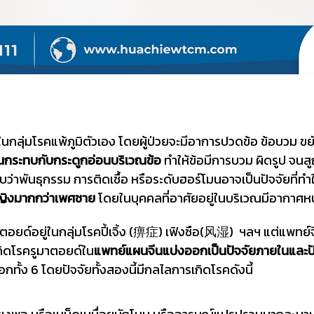
ลุ่มโรคแพ้ภูมิตัวเอง โดยผู้ป่วยจะมีอาการปวดข้อ ข้อบวม ขยับ
้นจนกระทบกับกระดูกอ่อนบริเวณข้อ
ทำให้ข้อมีการบวม ผิดรูป จนสู
บว่าพันธุกรรม การติดเชื้อ หรือระดับฮอร์โมนอาจเป็นปัจจัยที่ทำใ
หญิงมากกว่าเพศชาย
โดยในบุคคลที่อาศัยอยู่ในบริเวณมีอากาศหน
่ในกลุ่มโรคปี้เจิ้ง (痹症) เฟิงซือ(风湿) ฯลฯ แต่แพทย์จีนในปั
เกิดโรครูมาตอยด์ใน
แพทย์แผนจีนแบ่งออกเป็นปัจจัยภายในและปัจ
ั้ง 6 โดยปัจจัยทั้งสองนี้มีกลไลการเกิดโรคดังนี้