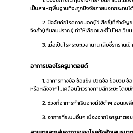
1. ปัจจัยภายใน ทุนร่างกายก่อนกำเนิดไม่เพีย
เป็นสาเหตุพื้นฐานที่จะถูกปัจจัยภายนอกกระทบ
2. ปัจจัยก่อโรคภายนอก(ไว่เสียชี่)ที่สำคัญของโ
จิงลั่ว(เส้นลมปราณ) ทำให้เลือดและชี่ไม่ไหลเวียน 
3. เมื่อเป็นโรคระยะเวลานาน เสียชี่รุกรานเข้า
อาการของโรครูมาตอยด์
1. อาการทางข้อ ข้อแข็ง ปวดข้อ ข้อบวม ข้อผิด
หรือหลังจากไม่เคลื่อนไหวร่างกายสักระยะ โดยมัก
2. ช่วงที่อาการกำเริบอาจมีไข้ต่ำๆ อ่อนเพลี
3. อาการที่ระบบอื่นๆ เนื่องจากโรครูมาตอยด์เ
สาเหตุและกลุ่มอาการของโรคข้ออักเสบรูม