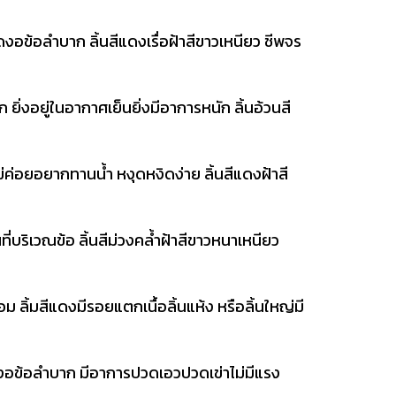
้อลำบาก ลิ้นสีแดงเรื่อฝ้าสีขาวเหนียว ชีพจร
อยู่ในอากาศเย็นยิ่งมีอาการหนัก ลิ้นอ้วนสี
อยอยากทานน้ำ หงุดหงิดง่าย ลิ้นสีแดงฝ้าสี
ริเวณข้อ ลิ้นสีม่วงคล้ำฝ้าสีขาวหนาเหนียว
้มสีแดงมีรอยแตกเนื้อลิ้นแห้ง หรือลิ้นใหญ่มี
ข้อลำบาก มีอาการปวดเอวปวดเข่าไม่มีแรง