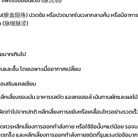
าวบาง ชีพจรจมอ่อนแรง (脉沉弱)
血阻络) ปวดข้อ หรือปวดมากในเวลากลางคืน หรือมีอาการเจ็บแบบ
็กฝืด (脉细脉涩)
อมากเกินไป
นและชื้น โดยเฉพาะเมื่ออากาศเปลี่ยน
่อเสริมแคลเซียม
ีกเลี่ยงของมัน อาหารรสจัด แอลกอฮอล์ เน้นทานผักและผลไม้
ท่าไปจากปกติ หลีกเลี่ยงการขยับหรือเคลื่อนไหวอย่างรวดเร็
ลีกเลี่ยงการออกกำลังกาย หรือใช้ข้อนั้นๆแต่น้อย รอจนอาก
้อหดเกร็ง และหลีกเลี่ยงการออกกำลังกายชนิดที่รุนแรงต่อข้อมา