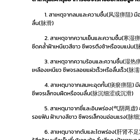
1. สาเหตุจากลมและความชื้น(风湿痹阻) มีอาการปวด
ลื่น(脉滑)
2. สาเหตุจากความเย็นและความชื้น(寒湿痹阻) มีอา
ซีดคล้ำฝ้าเหนียวสีขาว ชีพจรตึงช้าหรือจม
3. สาเหตุจากความร้อนและความชื้น(湿热痹阻) มีอา
เหลืองเหนียว ชีพจรลอยแผ่วเร็วหรือลื่นเร
4. สาเหตุมาจากเสมหะอุดกั้น(痰瘀痹阻) มีอาการปว
ชีพจรเล็กจมฝืดหรือจมลื่น(脉沉细涩或沉滑)
5. สาเหตุมาจากชี่และอินพร่อง(气阴两虚) ข้อบวมโ
รอยฟัน ฝ้าบางสีขาว ชีพจรเล็กจมอ่อนแรง(
6. สาเหตุมาจากตับและไตพร่อง(肝肾不足) ปวดตาม