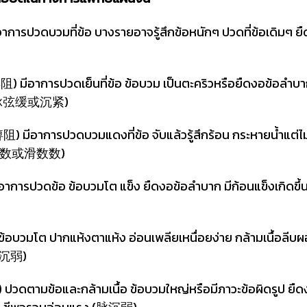
บวมที่ข้อ บางรายอาจรู้สึกข้อหนักๆ ปวดที่ข้อเดิมๆ ยืดงอข
การปวดเย็นที่ข้อ ข้อบวม เป็นตะคริวหรือยืดงอข้อลำบาก ยิ่ง
แน่น(脉弦缓或沉紧)
การปวดบวมแดงที่ข้อ จับแล้วรู้สึกร้อน กระหายน้ำแต่ไม่ค่
็ว(脉濡数或滑数数)
ดข้อ ข้อบวมโต แข็ง ยืดงอข้อลำบาก มีก้อนแข็งเกิดขึ้นที่บ
ต ปากแห้งตาแห้ง อ่อนเพลียเหนื่อยง่าย กล้ามเนื้อลีบผอม ลิ
脉细沉弱)
ข้อและกล้ามเนื้อ ข้อบวมใหญ่หรือมีภาวะข้อผิดรูป ยืดงอ