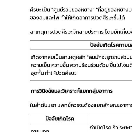
ศีรษะ เป็น "ศูนย์รวมของหยาง" "ที่อยู่ของหยางบร
ของลมและไฟ ทำให้เกิดอาการปวดศีรษะขึ้นได้
สาเหตุการปวดศีรษะมีหลายประการ โดยมักเกี่ยว
ปัจจัยเกิดโรคภาย
เกิดจากลมเป็นสาเหตุหลัก "ลมมักจะรุกรานส่วน
ความเย็น ความชื้น ความร้อนร่วมด้วย ขึ้นไปโ
อุดกั้น ทำให้ปวดศีรษะ
การวินิจฉัยและวิเคราะห์แยกกลุ่มอาการ
ในลำดับแรก แพทย์ควรจะต้องแยกลักษณะอาการป
ปัจจัยเกิดโรค
กำเนิดโรคเร็ว ระยะเ
ภายนอก