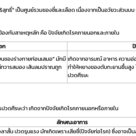
ิสุทธิ์" เป็นศูนย์รวมของชี่และเลือด
เนื่องจากเป็นอวัยวะส่วนบน
ข้องกับสาเหตุหลัก คือ ปัจจัยเกิดโรคภายนอกและภายใน
นอก
ป
บนของร่างกายก่อนเสมอ" มักมี
เกิดจากอารมณ์ อาหาร ความอ่อน
จมตีทวารสมอง เส้นลมปราณถูก
ทำให้หยางของตับทะยานขึ้นสูง ไ
ปวดศีรษะ
วดศีรษะว่า เกิดจากปัจจัยเกิดโรคภายนอกหรือภายใน
ลักษณะอาการ
วลาสั้น ปวดรุนแรง มักเกิดเพราะเสียชี่(ปัจจัยก่อโรค) ซึ่งอาจเป็