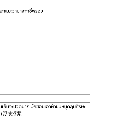
แยกแยะว่ามาจากชี่พร่อง
มเย็นจะปวดมาก มักชอบเอาผ้าขนหนูคลุมศีรษะ
ฝูจิ่น（浮或浮紧