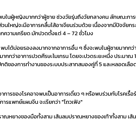
ะพบในผู้หญิงมากกว่าผู้ชาย ช่วงวัยรุ่นถึงวัยกลางคน ลักษณะก
ยส่วนใหญ่จะมีอาการคลื่นไส้อาเจียนร่วมด้วย เนื่องจากมีปัจจัย
ความเครียด มักปวดตั้งแต่ 4 – 72 ชั่วโมง
พบได้บ่อยรองลงมากจากอาการอื่น ๆ ซึ่งจะพบในผู้ชายมากกว่า
ดมากกว่าอาการปวดศีรษะไมเกรน โดยจะปวดระยะหนึ่ง ประมาณ 1
ปกติของการทำงานของระบบประสาทสมองคู่ที่ 5 และหลอดเลือดที
อาการของโรคอาจพบเป็นอาการเดี่ยว ๆ หรือพบร่วมกับโรคเรื้อรั
การแพทย์แผนจีน จะเรียกว่า "โถวเฟิง"
ปราณหยางของมือทั้งสาม เส้นลมปราณหยางของเท้าทั้งสาม เส