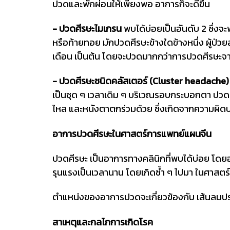
ปวดและพักผ่อนให้เพียงพอ อาการก็จะดีขึ้น
- ปวดศีรษะไมเกรน
พบได้บ่อยเป็นอันดับ 2 ซึ่งจ
หรือท้ายทอย มักปวดศีรษะข้างใดข้างหนึ่ง ผู้ป่ว
เดือน เป็นต้น โดยจะปวดมากกว่าการปวดศีรษะจาก
- ปวดศีรษะชนิดคลัสเตอร์ (Cluster headache)
เป็นชุด ๆ เวลาเดิม ๆ บริเวณรอบกระบอกตา ปว
ไหล และหนังตาตกร่วมด้วย ซึ่งเกิดจากความผิด
อาการปวดศีรษะในศาสตร์การแพทย์แผนจีน
ปวดศีรษะ เป็นอาการทางคลินิกที่พบได้บ่อย โดย
รุนแรงเป็นเวลานาน โดยเกิดซ้ำ ๆ ไปมา ในศาสตร์
ตำแหน่งของอาการปวดจะเกี่ยวข้องกับ เส้นลม
สาเหตุและกลไกการเกิดโรค