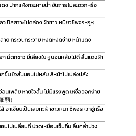
แดง ปากแห้งกระหายน้ำ ขับถ่ายไม่สะดวกหรือ
ลว ปัสสาวะไม่คล่อง ฝ้าขาวเหนียวชีพจรหรูหฺ
ลาย กระวนกระวาย หงุดหงิดง่าย หน้าแดง
ยก มีตกขาว มีเสียงในหู นอนหลับไม่ดี ลิ้นแดงฝ้า
้น ใจสั่นนอนไม่หลับ สีหน้าไม่เปล่งปลั่ง
อ่อนเพลีย หายใจสั้น ไม่มีแรงพูด เหงื่อออกง่าย
ั่ว（细弱）
้ อาเจียนเป็นเสมหะ ฝ้าขาวหนา ชีพจรหฺวาซู่หรือ
ม่เปลี่ยนที่ ปวดเหมือนเข็มทิ่ม ลิ้นคล้ำม่วง