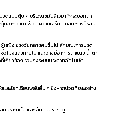
ารปวดแบบตุ้บ ๆ บริเวณขมับร้าวมาที่กระบอกตา
กระตุ้นจากอาการร้อน ความเครียด กลิ่น การมีรอบ
ผู้หญิง ช่วงวัยกลางคนขึ้นไป ลักษณะการปวด
 ชั่วโมงแล้วหายไป และอาจมีอาการตาแดง น้ำตา
่เกี่ยวข้อง รวมถึงระบบประสาทอัตโนมัติ
งและโรคเฉียบพลันอื่น ๆ ซึ่งหากปวดศีรษะอย่าง
้นลมปราณตับ และเส้นลมปราณตู