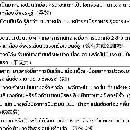
าเป็นมากอาจปวดเหมือนศีรษะจะแตก เป็นไข้กลัวลม หน้าแดง ตา
วะเหลือง ชีพจรฝูซู่（浮数）
โดนบีบรัด รู้สึกว่าแขนขาหนัก แน่นหน้าอกเบื่ออาหาร อุจจาระเห
ดแน่น ปวดตุบ ๆ หากอาการหนักอาจมีอาการปวดทั้ง 2 ข้าง ตา
งฝ้าเหลือง ชีพจรเสียนมีแรงหรือเสียนซี่ซู่（弦有力或弦细数）
โล่ง ร่วมกับวิงเวียนศีรษะ ปวดเมื่อยเอว เพลียไม่มีแรง ฝันเปี
ไม่มีแรง（细无力）
าญ บางครั้งมีอาการมึนเวียน เมื่อเหน็ดเหนื่อยอาการปวดจะมากขึ
แรง ลิ้นซีดฝ้าบางขาว ชีพจรซี่（细）
งๆ กำเริบเป็นบางครั้ง ถ้าอ่อนเพลียจะเป็นมากขึ้น เวียนศีรษะ 
ิ้นสีแดงอ่อน หรือซีดอ้วน ขอบมีรอยฟัน ฝ้าขาวบาง ชีพจรซี่ร
นัก บางครั้งมีอาการมึนเวียน แน่นหน้าอก แน่นช่องท้อง คลื่นไส
（滑数或弦滑）
านาน หรือมีประวัติได้รับบาดเจ็บบริเวณศีรษะ ตำแหน่งปวดแน่นอนไ
ลือดคั่ง ฝ้าบาง ชีพจรเฉินซี่หรือเซ่อ（沉细或涩）