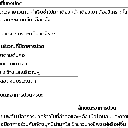
ยชี่ของปอด
ะเวลายาวนาน กำเริบซ้ำไปมา เดี๋ยวหนักเดี๋ยวเบา ต้องวิเคราะห์
 เสมหะความชื้น เลือดคั่ง
ปวดจากบริเวณที่ปวดศีรษะ
บริเวณที่มีอาการปวด
งมาตามต้นคอ
นตามแนวคิ้ว
้ง 2 ข้างและบริเวณหู
ตลอดจนบริเวณตา
ักษณะอาการปวดศีรษะ
ลักษณะอาการปวด
ียบพลัน มีอาการปวดร้าวไปที่ลำคอและหลัง เมื่อโดนลมและควา
รือมีอาการร่วมกับคัดจมูกมีน้ำมูกใส ฝ้าขาวบางชีพจรฝูหรือ