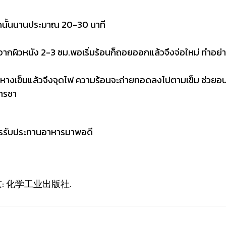
่จุดนั้นนานประมาณ 20-30 นาที
างจากผิวหนัง 2-3 ซม.พอเริ่มร้อนก็ถอยออกแล้วจึงจ่อใหม่ ทำอย่า
บบนหางเข็มแล้วจึงจุดไฟ ความร้อนจะถ่ายทอด
ลงไปตามเข็ม ช่วยอบอ
การชา
ควรรับประทานอาหารมาพอดี
北京: 化学工业出版社.