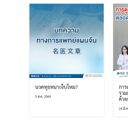
นวดทุยหนาเจ็บไหม?
การด
รวม
5 ส.ค. 2569
ด้ว
24 มี.