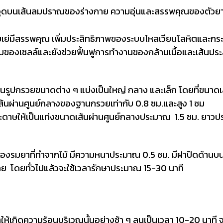
มจุดบนเส้นลมปราณของร่างกาย ความอุ่นและสรรพคุณของตัวยาจะค
้ายเย่มีสรรพคุณ เพิ่มประสิทธิภาพของระบบไหลเวียนโลหิตและกร
สบของเซลล์และยังช่วยฟื้นฟูการทำงานของกล้ามเนื้อและเส้นปร
เป็นรูปกรวยขนาดต่าง ๆ แบ่งเป็นใหญ่ กลาง และเล็ก โดยที่ขน
ส้นผ่านศูนย์กลางของฐานกรวยเท่ากับ 0.8 ซม.และสูง 1 ซม
ะดาษให้เป็นแท่งขนาดเส้นผ่านศูนย์กลางประมาณ 1.5 ซม. ยาวป
่องรมยาที่ทำจากไม้ มีความหนาประมาณ 0.5 ซม. มีฝาปิดด้านบนท
าย โดยทั่วไปแล้วจะใช้เวลารักษาประมาณ 15-30 นาที
ำให้เกิดความร้อนบริเวณนั้นอย่างช้า ๆ ลนเป็นเวลา 10-20 นาที จ