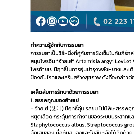
ทำความรู้จักกับการรมยา
การรมยาเป็นวิธีหนึ่งที่คู่กับการฝังเข็มในคัมภีร
สมุนไพรจีน “อ้ายเย่” Artemisia argyi Levl.
ไพรอ้ายเย่ มีฤทธิ์ในการอุ่นบำรุงพลังหยางและเ
ป้องกันโรคและเสริมสร้างสุขภาพ ดังที่จะกล่าวต่อ
เคล็ดลับการรักษาด้วยการรมยา
1. สรรพคุณของอ้ายเย่
- อ้ายเย่ (艾叶) มีฤทธิ์อุ่น รสขม ไม่มีพิษ สรร
หยุดเลือด กระตุ้นการทำงานของระบบประสาทและแก้
Staphylococcus albus, Streptococcus group
อักเสบของเยื่อหุ้มสมองและไขสันหลังได้อีกด้วย