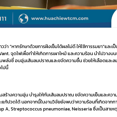
์กล่าวว่า “หากรักษาด้วยการฝังเข็มได้ผลไม่ดี ให้ใช้การรมยา”และเ
et Vant. จุดไฟเพื่อทำให้เกิดการเผาไหม้ และความร้อน นำไปว
ติมพลังชี่ อบอุ่นเส้นลมปราณและขจัดความชื้น ช่วยให้เลือดและ
ไปนี้
พคุณสร้างความอุ่น บำรุงให้กับเส้นลมปราณ ขจัดความเย็นและควา
ปวดได้ นอกจากนี้ในงานวิจัยยังพบว่าความร้อนที่เกิดจากการจุ
 A, Streptococcus pneumoniae, Neisseria ซึ่งเป็นสาเหตุ