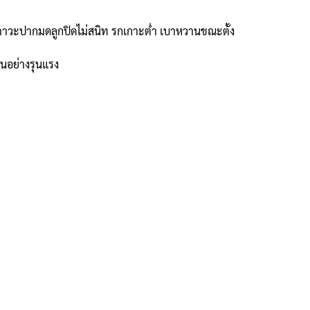
 มีภาวะปากมดลูกปิดไม่สนิท รกเกาะต่ำ เบาหวานขณะตั้ง
วนอย่างรุนแรง