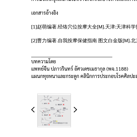
เอกสารอ้างอิง
[1]赵萌编著.经络穴位按摩大全[M].天津:天津科学
[2]曹力编著.自我按摩保健指南 图文白金版[M].北
_____________________________________________________
บทความโดย
แพทย์จีน ปภาวรินทร์ อัศวเดชเมธากุล (พจ.1188)
แผนกทุยหนาและกระดูก คลินิกการประกอบโรคศิลปะส