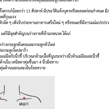
ี่ตั้งครรภ์น้อยกว่า 12 สัปดาห์ มีประวัติแท้งบุตรหรือคลอดก่อนกำหนด
ดที่รุนแรง
อหิวจัด ๆ เพิ่งรับประทานอาหารเสร็จใหม่ ๆ หรือขณะที่มีอารมณ์แปรปร
 แต่ก็มีจุดสำคัญบนร่างกายที่ห้ามกดนวด ได้แก่
 ระหว่างกระดูกต้นคอและกระดูกหัวไหล่
หนือกระดูกไหปลาร้า
วแม่มือกับนิ้วชี้ บริเวณกล้ามเนื้อที่นูนระหว่างนิ้วหัวแม่มือและนิ้วชี้
้านใน เหนือตาตุ่มขึ้นมา 4 นิ้วมือทาบ
ตาตุ่มด้านนอกและเอ็นร้อยหวาย