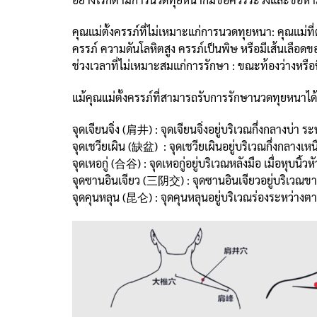
คุณแม่ตั้งครรภ์ที่ไม่เหมาะแก่การนวดทุยหนา: คุณแม่ท
ครรภ์ ความดันโลหิตสูง ครรภ์เป็นพิษ หรือมีเส้นเลือดขอ
ช่วงเวลาที่ไม่เหมาะสมแก่การรักษา : ขณะท้องว่างหรื
แม้คุณแม่ตั้งครรภ์ที่สามารถรับการรักษานวดทุยหนาได้
จุดเจียนจิ่ง (肩井) : จุดเจียนจิ่งอยู่บริเวณกึ่งกลางบ่า
จุดเชวียเผิน (缺盆) : จุดเชวียเผินอยู่บริเวณกึ่งกลางเ
จุดเหอกู่ (合谷) : จุดเหอกู่อยู่บริเวณหลังมือ เมื่อหุบนิ้วหั
จุดซานอินเจียว (三阴交) : จุดซานอินเจียวอยู่บริเวณขาด
จุดคุนหลุน (昆仑) : จุดคุนหลุนอยู่บริเวณร่องระหว่าง