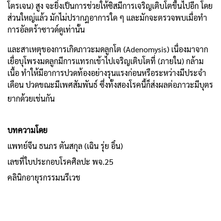
โตรเจน) สูง จะยิ่งเป็นการช่วยให้ซิสมีการเจริญเติบโตขึ้นไปอีก โดย
ส่วนใหญ่แล้ว มักไม่ปรากฎอาการใด ๆ และมักจะตรวจพบเมื่อทำ
การอัลตร้าซาวด์ดูเท่านั้น
และสาเหตุของการเกิดภาวะมดลูกโต (Adenomysis) เนื่องมาจาก
เยื่อบุโพรงมดลูกมีการแทรกเข้าไปเจริญเติบโตที่ (ภายใน) กล้าม
เนื้อ ทำให้มีอาการปวดท้องอย่างรุนแรงก่อนหรือระหว่างมีประจำ
เดือน ปวดขณะมีเพศสัมพันธ์ ซึ่งทั้งสองโรคนี้ก็ส่งผลต่อภาวะมีบุตร
ยากด้วยเช่นกัน
บทความโดย
แพทย์จีน ธนภร ตันสกุล (เฉิน รุ่ย อิ๋น)
เลขที่ใบประกอบโรคศิลปะ พจ.25
คลินิกอายุรกรรมนรีเวช