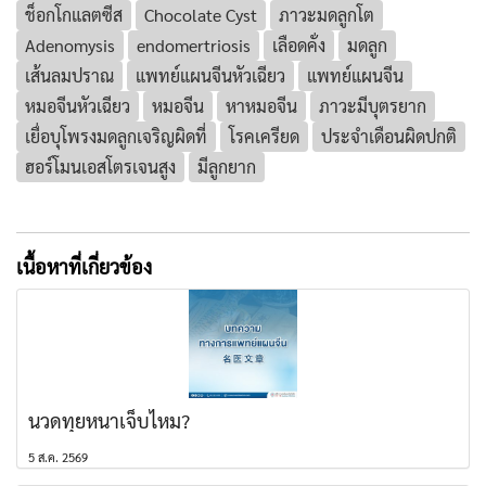
ช็อกโกแลตซีส
Chocolate Cyst
ภาวะมดลูกโต
Adenomysis
endomertriosis
เลือดคั่ง
มดลูก
เส้นลมปราณ
แพทย์แผนจีนหัวเฉียว
แพทย์แผนจีน
หมอจีนหัวเฉียว
หมอจีน
หาหมอจีน
ภาวะมีบุตรยาก
เยื่อบุโพรงมดลูกเจริญผิดที่
โรคเครียด
ประจำเดือนผิดปกติ
ฮอร์โมนเอสโตรเจนสูง
มีลูกยาก
เนื้อหาที่เกี่ยวข้อง
นวดทุยหนาเจ็บไหม?
5 ส.ค. 2569