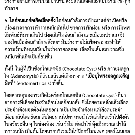
ร่างกายผ่านการเจ็บป่วยมานาน ส่งผลให้เลือดและลมปราณ (ชี่) ถูก
ทำลาย
5. ไตอ่อนแอก่อเกิดเลือดคั่ง
ไตอ่อนกำลังอาจเป็นมาแต่กำเนิดหรือ
เนื่องมาจากการทำงานหนักเกินไป ขาดการพักผ่อน หรือ การมีเพศ
สัมพันธ์ที่มากเกินไป ส่งผลให้ไตอ่อนกำลัง และเมื่อลมปราณ (ชี่)
ของไตเมื่ออ่อนกำลัง พลังหยางในร่างกายไม่เพียงพอ จะทำให้
ความร้อนที่หมุนเวียนในร่างกายถดถอย เลือดในเส้นลมปราณจึง
เหนียวข้นเกิดเป็นก้อนขึ้น
ทั้งนี้ ในผู้ที่เป็นช็อกโกแลตซีส (Chocolate Cyst) หรือ ภาวะมดลูก
โต (Adenomysis) ก็ล้วนแล้วแต่เกิดมาจาก
"เยื่อบุโพรงมดลูกเจริญ
ผิดที่"
(endomertriosis) ทั้งสิ้น
โดยสาเหตุของการเกิดโรคช็อกโกแลตซีส (Chocolate Cyst) ก็มา
จากการที่เลือดประจำเดือนไหลย้อนกลับ ซึ่งโดยตามหลักแล้วเลือด
ประจำเดือนจะต้องไหลออกมาเป็นประจำเดือน แต่เลือดประจำ
เดือนกลับไหลย้อนกลับโดยผ่านไปทางท่อนำไข่แล้วไหลเข้าไปฝังตัว
ในอวัยวะอื่น ๆ ในช่องท้อง เช่น รังไข่ ท่อนำไข่ อุ้งเชิงกราณ ลำไส้
ทวารหนัก เป็นต้น โดยหากบริเวณรังไข่มีฮอร์โมนเพศ (ฮอร์โมนเอส