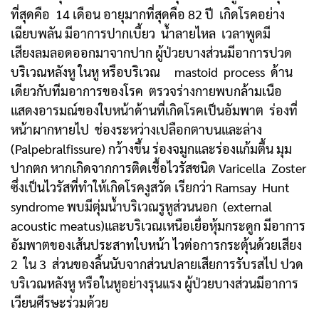
ที่สุดคือ 14 เดือน อายุมากที่สุดคือ 82 ปี เกิดโรคอย่าง
เฉียบพลัน มีอาการปากเบี้ยว น้ำลายไหล เวลาพูดมี
เสียงลมลอดออกมาจากปาก ผู้ป่วยบางส่วนมีอาการปวด
บริเวณหลังหู ในหู หรือบริเวณ mastoid process ด้าน
เดียวกับทีมอาการของโรค ตรวจร่างกายพบกล้ามเนือ
แสดงอารมณ์ของใบหน้าด้านที่เกิดโรคเป็นอัมพาต ร่องที่
หน้าผากหายไป ช่องระหว่างเปลือกตาบนและล่าง
(Palpebralfissure) กว้างขึ้น ร่องจมูกและร่องแก้มตื้น มุม
ปากตก หากเกิดจากการติดเชื้อไวรัสชนิด Varicella Zoster
ซึ่งเป็นไวรัสที่ทำให้เกิดโรคงูสวัด เรียกว่า Ramsay Hunt
syndrome พบมีตุ่มน้ำบริเวณรูหูส่วนนอก (external
acoustic meatus)และบริเวณเหนือเยื่อหุ้มกระดูก มีอาการ
อัมพาตของเส้นประสาทใบหน้า ไวต่อการกระตุ้นด้วยเสียง
2 ใน 3 ส่วนของลิ้นนับจากส่วนปลายเสียการรับรสไป ปวด
บริเวณหลังหู หรือในหูอย่างรุนแรง ผู้ป่วยบางส่วนมีอาการ
เวียนศีรษะร่วมด้วย