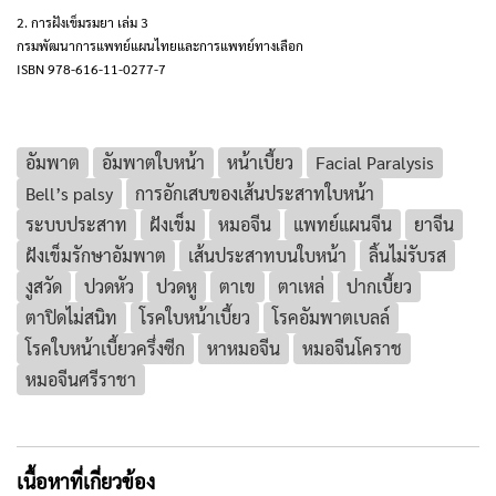
2. การฝังเข็มรมยา เล่ม 3
กรมพัฒนาการแพทย์แผนไทยและการแพทย์ทางเลือก
ISBN 978-616-11-0277-7
อัมพาต
อัมพาตใบหน้า
หน้าเบี้ยว
Facial Paralysis
Bell’s palsy
การอักเสบของเส้นประสาทใบหน้า
ระบบประสาท
ฝังเข็ม
หมอจีน
แพทย์แผนจีน
ยาจีน
ฝังเข็มรักษาอัมพาต
เส้นประสาทบนใบหน้า
ลิ้นไม่รับรส
งูสวัด
ปวดหัว
ปวดหู
ตาเข
ตาเหล่
ปากเบี้ยว
ตาปิดไม่สนิท
โรคใบหน้าเบี้ยว
โรคอัมพาตเบลล์
โรคใบหน้าเบี้ยวครึ่งซีก
หาหมอจีน
หมอจีนโคราช
หมอจีนศรีราชา
เนื้อหาที่เกี่ยวข้อง