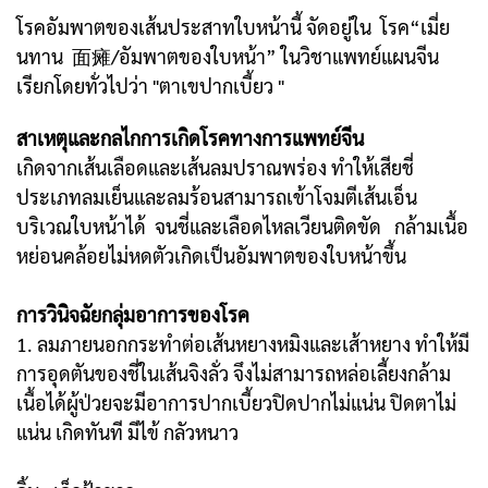
โรคอัมพาตของเส้นประสาทใบหน้านี้ จัดอยู่ใน โรค“เมี่ย
นทาน 面瘫/อัมพาตของใบหน้า” ในวิชาแพทย์แผนจีน
เรียกโดยทั่วไปว่า "ตาเขปากเบี้ยว "
สาเหตุและกลไกการเกิดโรคทางการแพทย์จีน
เกิดจากเส้นเลือดและเส้นลมปราณพร่อง ทำให้เสียชี่
ประเภทลมเย็นและลมร้อนสามารถเข้าโจมตีเส้นเอ็น
บริเวณใบหน้าได้ จนชี่และเลือดไหลเวียนติดขัด กล้ามเนื้อ
หย่อนคล้อยไม่หดตัวเกิดเป็นอัมพาตของใบหน้าขึ้น
การวินิจฉัยกลุ่มอาการของโรค
1. ลมภายนอกกระทำต่อเส้นหยางหมิงและเส้าหยาง ทำให้มี
การอุดตันของชี่ในเส้นจิงลั่ว จึงไม่สามารถหล่อเลี้ยงกล้าม
เนื้อได้ผู้ป่วยจะมีอาการปากเบี้ยวปิดปากไม่แน่น ปิดตาไม่
แน่น เกิดทันที มีไข้ กลัวหนาว