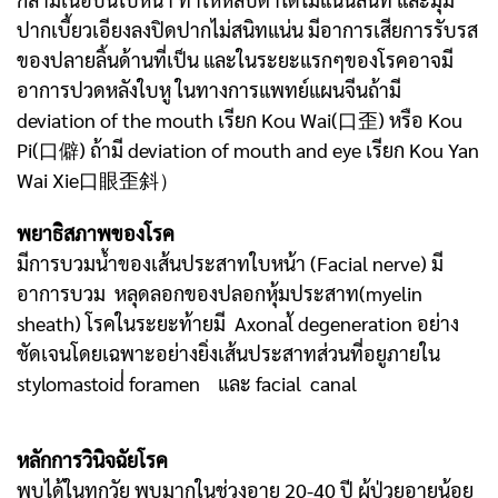
ปากเบี้ยวเอียงลงปิดปากไม่สนิทแน่น มีอาการเสียการรับรส
ของปลายลิ้นด้านที่เป็น และในระยะแรกๆของโรคอาจมี
อาการปวดหลังใบหู ในทางการแพทย์แผนจีนถ้ามี
deviation of the mouth เรียก Kou Wai(口歪) หรือ Kou
Pi(口僻) ถ้ามี deviation of mouth and eye เรียก Kou Yan
Wai Xie口眼歪斜）
พยาธิสภาพของโรค
มีการบวมน้ำของเส้นประสาทใบหน้า (Facial nerve) มี
อาการบวม หลุดลอกของปลอกหุ้มประสาท(myelin
sheath) โรคในระยะท้ายมี Axonal้ degeneration อย่าง
ชัดเจนโดยเฉพาะอย่างยิ่งเส้นประสาทส่วนที่อยูภายใน
stylomastoid่่ foramen และ facial canal
หลักการวินิจฉัยโรค
พบได้ในทุกวัย พบมากในช่วงอายุ 20-40 ปี ผู้ป่วยอายุน้อย