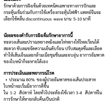
รักษาด้วยการฝังเข็มด้วยเทคนิคเฉพาะทาง
การปักและ
กระตุ้นเข็มร่วมกับการ
ใช้เครื่องกระตุ้นไฟฟ้า แพทย์จีนจะ
เลือกใช้คลื่น discontinuous wave นาน 5-10 นาที
นัยยะของตำรับการฝังเข็มรักษาอาการนี้
ทะลวงเส้นลม
ปราณหยางหมิงและไท่หยางให้ไหลเวียนได้
สะดวก ขับลมขจัดความเย็นดับร้อน ปรับ
สมดุลชี่และเลือด
ทำให้เส้นเอ็นและกล้ามเนือชุมชืนและอบอุ่น อาการอัมพาต
ของใบหน้า
ก็จะหายได้เอง
การประเมินและพยากรณ์โรค
• ประมาณ 80% ของผู้ปวยอัมพาตของเส้นประสาท
ใบหน้าจะเริ่มมีอาการดีขี้น
ใน 1-2 สัปดาห์ โดยทั่วไปจะต้องใช้เวลา 3-4 สัปดาห์ใน
การรักษาให้หาย
กลับคืนเป็นปกติ