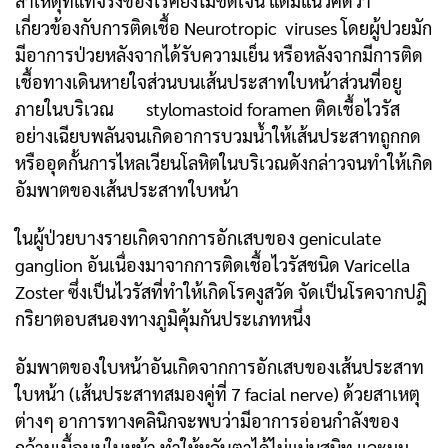
สาเหตุที่แท้จริงของโรคยังไม่ชัดเจน แต่มีแนวคิดว่า
เกี่ยวข้องกับการติดเชื้อ Neurotropic viruses โดยผู้ปวยมัก
มีอาการป่วยหลังจากได้รับความเย็น หรือหลังจากมีการติด
เชื้อทางเดินหายใจส่วนบนเส้นประสาทใบหน้าส่วนที่อยู
ภายในบริเวณ stylomastoid foramen ติดเชื้อไวรัส
อย่างเฉียบพลันจนเกิดอาการบวมน้ำให้เส้นประสาทถูกกด
หรืออุดกั้นการไหลเวียนโลหิตในบริเวณดังกล่าวจนทำให้เกิด
อัมพาตของเส้นประสาทใบหน้า
ในผู้ป่วยบางรายเกิดจากการอักเสบของ geniculate
ganglion อันเนื่องมาจากการ
ติดเชื้อไวรัสชนิด Varicella
Zoster ซึ่งเป็นไวรัสที่ทำให้เกิดโรคงูสวัด จัดเป็นโรคจาก
ปฎิ
กริยาตอบสนองทางภูมิคุ้มกันประเภทหนึ่ง
อัมพาตของใบหน้าอันเกิดจากการอักเสบของเส้นประสาท
ใบหน้า (เส้นประสาทสมองคู่ที่ 7 facial nerve) ด้วยสาเหตุ
ต่างๆ อาการทางคลินิกจะพบว่ามีอาการอ่อนกำลังของ
กล้ามเนื้อบนใบหน้า ทำให้หลับตาได้ไม่แน่นสนิท และมุม