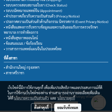
• ระบบตรวจสอบสถานะใบยา (Check Status)
• ระบบนัดหมายแพทย์จีน (Appointment)
• คำประกาศเกี่ยวกับความเป็นส่วนตัว (Privacy Notice)
• ประกาศความเป็นส่วนตัวด้านกิจกรรม นิทรรศการ (Event Privacy Notice)
• หนังสือแสดงการรับทราบข้อมูลและความยินยอมรับการตรวจรักษา
พยาบาล การทำหัตถการ
• หนังสือสุขภาพออนไลน์
• ข้อเสนอแนะ / ข้อร้องเรียน
• วารสารการแพทย์แผนจีนในประเทศไทย
ที่ตั้งสาขา
• สำนักงานใหญ่ กรุงเทพฯ
• สาขาศรีราชา
เว็บไซต์นี้มีการใช้งานคุกกี้ เพื่อเพิ่มประสิทธิภาพและประสบการณ์ที่ดี
Huachiew TCM Clinic© Copyright 2018 All Rights Reserved.
ในการใช้งานเว็บไซต์ของท่าน ท่านสามารถอ่านรายละเอียดเพิ่มเติม
ไม่อนุญาตให้นำภาพของทางคลินิกฯไปใช้โดยไม่ได้รับอนุญาตในทุกกรณี
ได้ที่
นโยบายความเป็นส่วนตัว
และ
นโยบายคุกกี้
ผู้เข้าชมวันนี้
1
ตั้งค่าคุกกี้
ยอมรับทั้งหมด