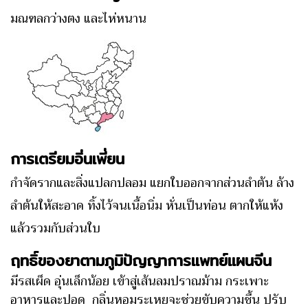
มณฑลกว่างตง และไห่หนาน
การเตรียมอิ่นเพี่ยน
กำจัดรากและสิ่งแปลกปลอม แยกใบออกจากส่วนลำต้น ล้าง
ลำต้นให้สะอาด ทิ้งไว้จนเนื้อนิ่ม หั่นเป็นท่อน ตากให้แห้ง
แล้วรวมกับส่วนใบ
ฤทธิ์ของยาตามภูมิปัญญาการแพทย์แผนจีน
มีรสเผ็ด อุ่นเล็กน้อย เข้าสู่เส้นลมปราณม้าม กระเพาะ
อาหารและปอด กลิ่นหอมระเหยจะช่วยขับความชื้น ปรับ