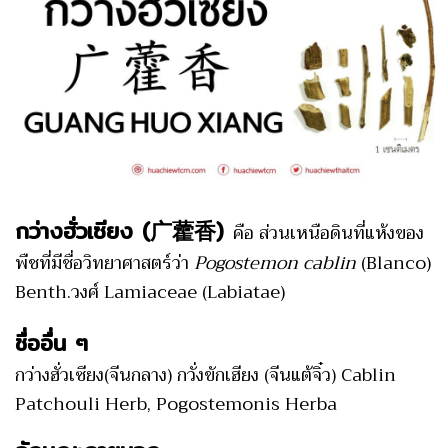
กว่างฮั่วเซียง (广藿香)
คือ ส่วนเหนือดินที่แห้งของ
พืชที่มีชื่อวิทยาศาสตร์ว่า
Pogostemon cablin
(Blanco)
Benth.วงศ์ Lamiaceae (Labiatae)
ชื่ออื่น ๆ
กว่างฮั่วเซียง(จีนกลาง) กวั่งขักเฮียง (จีนแต้จิ๋ว) Cablin
Patchouli Herb, Pogostemonis Herba