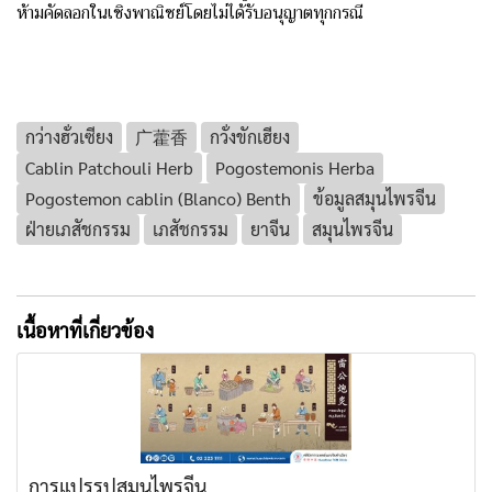
ห้ามคัดลอกในเชิงพาณิชย์โดยไม่ได้รับอนุญาตทุกกรณี
กว่างฮั่วเซียง
广藿香
กวั่งขักเฮียง
Cablin Patchouli Herb
Pogostemonis Herba
Pogostemon cablin (Blanco) Benth
ข้อมูลสมุนไพรจีน
ฝ่ายเภสัชกรรม
เภสัชกรรม
ยาจีน
สมุนไพรจีน
เนื้อหาที่เกี่ยวข้อง
การแปรรูปสมุนไพรจีน