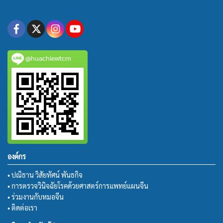
@huachiewtcm
องค์กร
• ปณิธาน วิสัยทัศน์ พันธกิจ
• การตรวจวินิจฉัยโรคด้วยศาสตร์การแพทย์แผนจีน
• ร่วมงานกับหมอจีน
• ติดต่อเรา