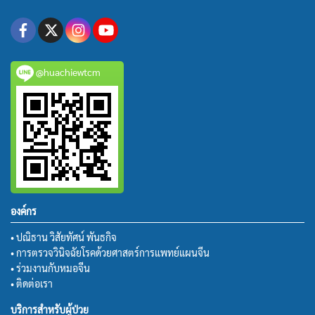
@huachiewtcm
องค์กร
• ปณิธาน วิสัยทัศน์ พันธกิจ
• การตรวจวินิจฉัยโรคด้วยศาสตร์การแพทย์แผนจีน
• ร่วมงานกับหมอจีน
• ติดต่อเรา
บริการสำหรับผู้ป่วย