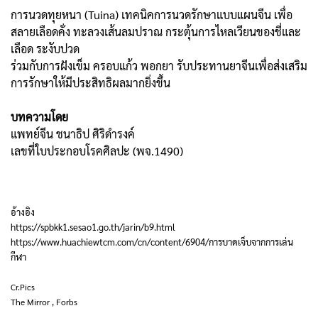
การนวดทุยหนา (Tuina) เทคนิคการนวดรักษาแบบแผนจีน
เพื่อ
สลายเลือดคั่ง ทะลวงเส้นลมปราณ กระตุ้นการไหลเวียนของชี่และ
เลือด ระงับปวด
ร่วมกับการฝังเข็ม ครอบแก้ว พอกยา รับประทานยาจีนเพื่อส่งเสริม
การรักษาให้มีประสิทธิผลมากยิ่งขึ้น
บทความโดย
แพทย์จีน ชนาธิป ศิริดำรงค์
เลขที่ใบประกอบโรคศิลปะ (พจ.1490)
อ้างอิง
https://spbkk1.sesao1.go.th/jarin/b9.html
https://www.huachiewtcm.com/cn/content/6904/การบาดเจ็บจากการเล่น
กีฬา
Cr.Pics
The Mirror , Forbs