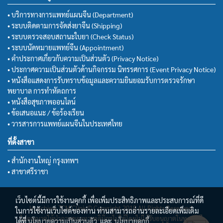
• บริการทางการแพทย์แผนจีน (Department)
• ระบบติดตามการจัดส่งยาจีน (Shipping)
• ระบบตรวจสอบสถานะใบยา (Check Status)
• ระบบนัดหมายแพทย์จีน (Appointment)
• คำประกาศเกี่ยวกับความเป็นส่วนตัว (Privacy Notice)
• ประกาศความเป็นส่วนตัวด้านกิจกรรม นิทรรศการ (Event Privacy Notice)
• หนังสือแสดงการรับทราบข้อมูลและความยินยอมรับการตรวจรักษา
พยาบาล การทำหัตถการ
• หนังสือสุขภาพออนไลน์
• ข้อเสนอแนะ / ข้อร้องเรียน
• วารสารการแพทย์แผนจีนในประเทศไทย
ที่ตั้งสาขา
• สำนักงานใหญ่ กรุงเทพฯ
• สาขาศรีราชา
เว็บไซต์นี้มีการใช้งานคุกกี้ เพื่อเพิ่มประสิทธิภาพและประสบการณ์ที่ดี
Huachiew TCM Clinic© Copyright 2018 All Rights Reserved.
ในการใช้งานเว็บไซต์ของท่าน ท่านสามารถอ่านรายละเอียดเพิ่มเติม
ไม่อนุญาตให้นำภาพของทางคลินิกฯไปใช้โดยไม่ได้รับอนุญาตในทุกกรณี
ได้ที่
นโยบายความเป็นส่วนตัว
และ
นโยบายคุกกี้