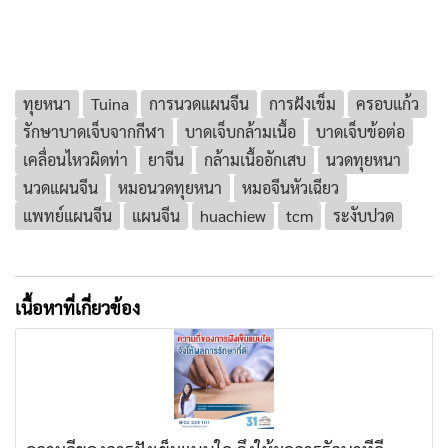
ทุยหนา
Tuina
การนวดแผนจีน
การฝังเข็ม
ครอบแก้ว
รักษาบาดเจ็บจากกีฬา
บาดเจ็บกล้ามเนื้อ
บาดเจ็บข้อต่อ
เคลื่อนไหวผิดท่า
ยาจีน
กล้ามเนื้ออักเสบ
นวดทุยหนา
นวดแผนจีน
หมอนวดทุยหนา
หมอจีนหัวเฉียว
แพทย์แผนจีน
แผนจีน
huachiew
tcm
ระงับปวด
เนื้อหาที่เกี่ยวข้อง