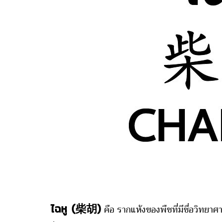
ไฉหู (柴胡)
คือ รากแห้งของพืชที่มีชื่อวิ