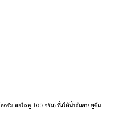
ลกรัม ต่อไฉหู 100 กรัม) ทิ้งให้น้ำส้มสายชูซึม