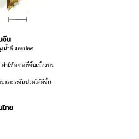
นจีน
ถุงน้ำดี และปอด
ทำให้หยางชี่ขึ้นเบื้องบน
ับและระงับปวดได้ดีขึ้น
นไทย