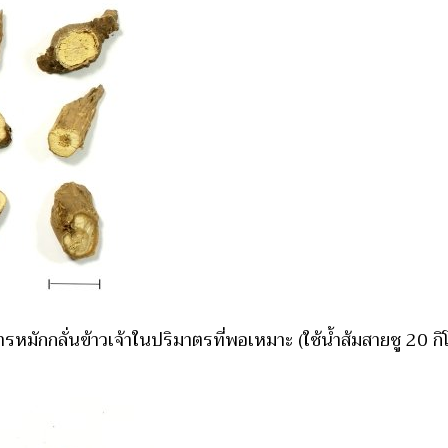
ารหมักกลั่นข้าวเจ้าในปริมาตรที่พอเหมาะ (ใช้น้ำส้มสายชู 20 กิโ