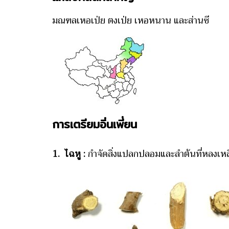
มณฑลเหอเป่ย ตงเป่ย เหอหนาน และส่านซี
การเตรียมอิ่นเพี่ยน
1. ไฉหู :
กำจัดสิ่งแปลกปลอมและลำต้นที่หลงเหลือ 