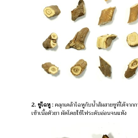
2. ชู่ไฉหู :
คลุกเคล้าไฉหูกับน้ำส้มสายชูที่ได้จากก
เข้าเนื้อตัวยา ผัดโดยใช้ไฟระดับอ่อนจนแห้ง