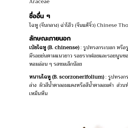
Araceae
ชื่ออื่น ๆ
ไฉหู (จีนกลาง) ฉ่าโอ๊ว (จีนแต้จิ๋ว) Chinese
ลักษณะภายนอก
เป่ยไฉหู (B. chinense)
: รูปทรงกระบอก หรือรู
มีรอยย่นตามแนวยาว รอยรากฝอยและรอยนูนของช่อ
หอมอ่อน ๆ รสขมเล็กน้อย
หนานไฉหู (B. scorzonerifolium)
: รูปทรงกร
ล่าง ผิวสีน้ำตาลอมแดงหรือสีน้ำตาลอมดำ ส่วนหั
เหม็นหืน