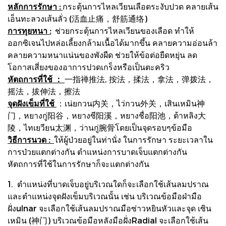
หลักการรักษา :
กระตุ้นการไหลเวียนเลือดระงับปวด คลายเส้น
เอ็นทะลวงเส้นลั่ว (活血止痛，舒筋通络)
การทุยหนา :
ช่วยกระตุ้นการไหลเวียนของเลือด ทำให้
ออกซิเจนไปหล่อเลี้ยงกล้ามเนื้อได้มากขึ้น คลายความอ่อนล้า
คลายความหนาแน่นของพังผืด ช่วยให้ข้อต่อยืดหยุ่น ลด
โอกาสเสี่ยงของอาการปวดเกร็งหรือเป็นตะคริว
หัตถการที่ใช้ ：
一指禅推法, 按法，揉法，拿法，弹拨法，
摇法，拔伸法，擦法
จุดฝังเข็มที่ใช้
：เน่ยกวน内关，ไว่กวน外关，เสินเหมิน神
门，หยางกู่阳谷，หยางซี阳溪，หยางชื่อ阳池，ต้าหลิง大
陵，ไทเยวียน太渊，ว่านกู่腕骨โดยเป็นจุดรอบๆข้อมือ
วิธีการนวด :
ให้ผู้ป่วยอยู่ในท่านั่ง ในการรักษา ระยะเวลาใน
การป่วยแตกต่างกัน ตำแหน่งการบาดเจ็บแตกต่างกัน
หัตถการที่ใช้ในการรักษาก็จะแตกต่างกัน
1. ตำแหน่งที่บาดเจ็บอยู่บริเวณใดก็จะเลือกใช้เส้นลมปราณ
และตำแหน่งจุดฝังเข็มบริเวณนั้น เช่น บริเวณข้อมือฝ่ามือ
ฝั่งulnar จะเลือกใช้เส้นลมปราณมือซ่าวหยินหัวและจุด เซิน
เหมิน (神门) บริเวณข้อมือหลังมือฝั่งRadial จะเลือกใช้เส้น