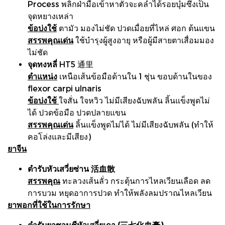
Process พลิกฝ่ามือเข้าหาตัวจะคลำได้รอยบุ๋มซึ่งเป็น
จุดหยางเหล่า
ข้อบ่งใช้
ตามัว มองไม่ชัด ปวดเมื่อยที่ไหล่ ศอก ต้นแขน
สรรพคุณเด่น
ใช้บำรุงผู้สูงอายุ หรือผู้มีสายตาเสื่อมมอง
ไม่ชัด
จุดทงหลี่
HT5 通里
ตำแหน่ง
เหนือเส้นข้อมือด้านใน 1 ชุ่น ขอบด้านในของ
flexor carpi ulnaris
ข้อบ่งใช้
ใจสั่น ใจหวิว ไม่มีเสียงฉับพลัน ลิ้นแข็งพูดไม่
ได้ ปวดข้อมือ ปวดปลายแขน
สรรพคุณเด่น
ลิ้นแข็งพูดไม่ได้ ไม่มีเสียงฉับพลัน (ทำให้
คอโล่งและมีเสียง)
ยาจีน
ตำรับหัวเสวี่ยซ่าน 活血散
สรรพคุณ
ทะลวงเส้นลั่ว กระตุ้นการไหลเวียนเลือด ลด
การบวม หยุดอาการปวด ทำให้พลังลมปราณไหลเวียน
ยาพอกที่ใช้ในการรักษา
ตำรับยาซานชีหัวเสวี่ยเกา (三七化血膏)