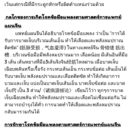
เว้นแต่กรณีที่มีกระดูกหักหรือผิดตำแหน่งร่วมด้วย
กลไกของการเกิดโรคข้อมือแพลงตามศาสตร์การแพทย์
แผนจีน
แพทย์แผนจีนได้อธิบายโรคข้อมือแพลง ว่าเป็น “การได้
รับการบาดเจ็บบริเวณเส้นเอ็น ทำให้เลือดและพลังลมปราณ
ติดขัด” (筋脉受损，气血凝滞) ในทางแพทย์จีน 骨错缝 筋出
槽 . บริเวณข้อมือมีพลังลมปราณมาก เลือดน้อย มีเส้นอินที่มือ
3 เส้น เส้นหยางที่มือ3เส้นจิงจิน经筋ไหลผ่าน เมื่อบาดเจ็บ
เฉียบพลันหรือเรื้อรัง กระทบเส้นเอ็น กระทบข้อต่อ เส้นเอ็นได้
รับบาดเจ็บ พลังลมปราณและเลือดติดขัด ทำให้เกิดอาการ
บวมและเจ็บ แบ่งเป็นบาดเจ็บเส้นเอ็น บาดเจ็บข้อต่อ และบาด
เจ็บ窍 เป็น 3 ส่วน/《诸病源候论》 เขียนไว้ว่า ทุกๆการบาด
เจ็บเฉียบพลัน ทำให้พลังลมปราณและเลือดไม่เชื่อมต่อกัน ไม่
สามารถบำรุงได้ทั่ว การนวดทำให้เลือดและพลังลมปราณ
กลับมารวมกันได้
การรักษาโรคข้อมือแพลงตามศาสตร์การแพทย์แผนจีน