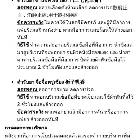
สรรพคุณ
สลายเลือดคั่งห้ามเลือด ลดการปวด散瘀止
血，消肿止痛;用于跌扑肿痛
ข้อควรระวัง
ไม่ควรใช้ในสตรีมีครรภ์ และผู้ที่มีอาการ
แพ้บริเวณผิวหนังง่าย หากมีอาการแสบร้อนให้ล้างออก
ทันที
วิธีใช้
ทำความสะอาดบริเวณข้อมือที่มีอาการ นำขิงสด
มาถูบริเวณที่จะพอกยา จนผิวหนังมีรอยแดง และนำยา
มาทาบริเวณข้อมือที่มีอาการ ปิดด้วยผ้าพันข้อมือไว้
ประมาณ 2 ชั่วโมงจึงแกะและล้างออก
ตำรับยา จือจื่อหรู่เซียง 栀子乳香
สรรพคุณ
ลดอาการบวม ลดการปวด
วิธีใช้
ทาพอกบริเวณข้อมือที่บาดเจ็บ และใช้ผ้าพันทิ้งไว้
2 ชั่วโมงและล้างออก
ข้อควรระวัง
หากพอกยาแล้วมีอาการคัน หรืออาการ
แพ้ยา ล้างออกทันที
การออกกายบริหาร
หลังจากที่อาการเจ็บปวดลดลงแล้วควรจะทำกายบริหารเพิ่ม