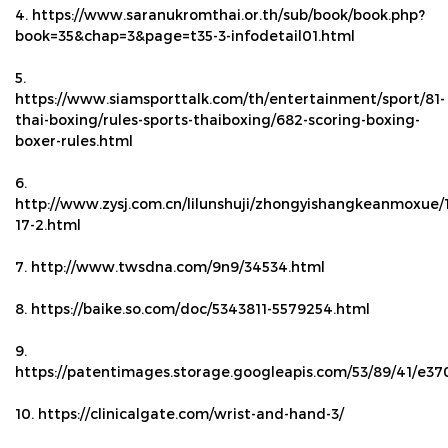
4. https://www.saranukromthai.or.th/sub/book/book.php?
book=35&chap=3&page=t35-3-infodetail01.html
5.
https://www.siamsporttalk.com/th/entertainment/sport/81-
thai-boxing/rules-sports-thaiboxing/682-scoring-boxing-
boxer-rules.html
6.
http://www.zysj.com.cn/lilunshuji/zhongyishangkeanmoxue/
17-2.html
7. http://www.twsdna.com/9n9/34534.html
8. https://baike.so.com/doc/5343811-5579254.html
9.
https://patentimages.storage.googleapis.com/53/89/41/e3
10. https://clinicalgate.com/wrist-and-hand-3/