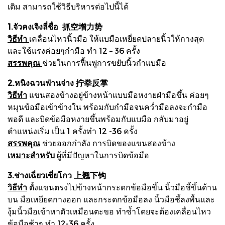
เติม สามารถใช้วิธีบริหารต่อไปนี้ได้
1.จัวคงเจิงลี่ชื่อ 抓空增力势
วิธีทำ
เคลื่อนไหวนิ้วมือ ให้แบมือเหยี่ยดปลายนิ้วให้กางสุด
และใช้แรงค่อยๆกำมือ ทำ 12 – 36 ครั้ง
สรรพคุณ
ช่วยในการฟื้นฟูการขยับนิ้วกำแบมือ
2.หนิงฉวนฟ่านจ่าง 拧拳反掌
วิธีทำ
แขนสองข้างอยู่ข้างหน้าแบบมือหงายฝ่ามือขึ้น ค่อยๆ
หมุนข้อมือเข้าข้างใน พร้อมกับกำมือจนคว่ำมือลงจะกำมือ
พอดี และบิดข้อมือหงายขึ้นพร้อมกับแบมือ กลับมาอยู่
ตำแหน่งเริ่ม เป็น 1 ครั้งทำ 12 -36 ครั้ง
สรรพคุณ
ช่วยออกกำลัง การบิดของแขนสองข้าง
เหมาะสำหรับ
ผู้ที่มีปัญหาในการบิดข้อมือ
3.ช่างเฉี่ยวเซี่ยโกว 上翘下钩
วิธีทำ
ตั้งแขนตรงไปข้างหน้ากระดกข้อมือขึ้น นิ้วมือชี้ขึ้นด้าน
บน มือเหยียดกางออก และกระดกข้อมือลง นิ้วมือชี้ลงพื้นและ
งุ้มนิ้วมือเข้าหาตัวเหมือนตะขอ ทำซ้ำโดยจะต้องเคลื่อนไหว
ข้อมือช้าๆ ทำ 12-36 ครั้ง