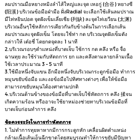
ลมปราณมือหยางหมิงลำไส้ใหญ่และจุด เหอกู่ (合谷) หยางซี
(阳溪) บริเวณข้อมือฝ่ามือ ฝั่งRadial จะเลือกใช้เส้นลมปราณ
มืไท่หยินปอด จุดฝังเข็มเลี่ยเชีย (列缺) ละจุดไท่เยวียน (太渊)
บริเวณอื่นๆใช้หลักการเดียวกันกับข้างต้นในการเลือกเส้น
ลมปราณละจุดฝังเข็ม โดยจะใช้ท่า กด บริเวณจุดฝังเข็มดัง
กล่าวให้ เต๋อชี่ โดยกดจุดละ 1 นาที
2.บริเวณรอบๆตำแหน่งที่บาดเจ็บ ใช้การ กด คลึง หรือ จื่อ
ฉานทุย ละใช้ร่วมกับหัตถการ ยก และคลึงตามลายกล้ามเนื้อ
ใช้เวลาประมาณ 3 – 5 นาที
3.ใช้มือหนึ่งจับแขน อีกมือหนึ่งจับบริเวณกระดูกข้อมือ ทำการ
หมุนขยับข้อมือ และงอข้อมือไปทิศทางต่างๆ เพื่อให้ข้อมือ
สามารถขยับหมุนได้องศาตามปกติ
4.บริเวณด้านข้างของข้อมือที่บาดเจ็บใช้หัตถการ คลึง 揉จน
เกิดความร้อน หรืออาจะใช้ยาหม่องช่วยทาบริเวณข้อมือที่
บาดเจ็บก่อนทำการ คลึง
ข้อควรระวังในการทำหัตถการ
1. ไม่ทำการทุยหาหากมีการกระดูกหัก เคลื่อนผิดตำแหน่ง
กล้ามเนื้อเส้นเอ็นฉีกขาดโดยสมบูรณทำให้การขยับมีปัญหา