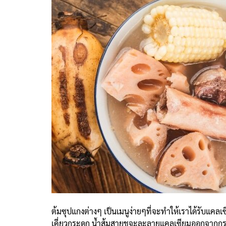
ต้มซุปแกงต่างๆ เป็นเมนูง่ายๆที่จะทำให้เราได้รับแคลเ
เคี่ยวกระดูก น้ำส้มสายชูจะละลายแคลเซียมออกจากกระ