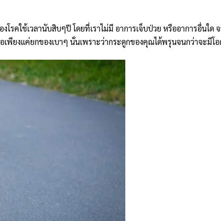
องโรคใช้เวลานับสิบๆปี โดยที่เราไม่มี อาการเจ็บป่วย หรืออาการอื่นใด จน
อเพียงแค่ยกของเบาๆ นั่นเพราะว่ากระดูกของคุณได้พรุนจนกว่าจะมีโอก