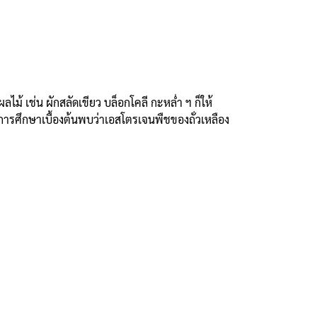
ลไม้ เช่น ผักสลัดเขียว บล็อกโคลี กะหล่ำ ฯ ก็ให้
รศึกษาเบื้องต้นพบว่าเอสโตรเจนพืชของถั่วเหลือง