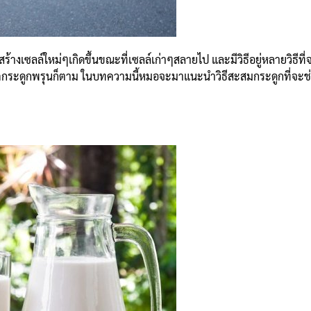
รสร้างเซลล์ใหม่ๆเกิดขึ้นขณะที่เซลล์เก่าๆสลายไป และมีวิธีอยู่หลายวิธี
กระดูกพรุนก็ตาม ในบทความนี้หมอจะมาแนะนำวิธีสะสมกระดูกที่จะช่วย