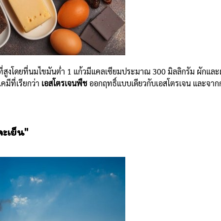
ี่สูงโดยที่นมไขมันต่ำ 1 แก้วมีแคลเซียมประมาณ 300 มิลลิกรัม
ผักและผ
คมีที่เรียกว่า
เอสโตรเจนพืช
ออกฤทธิ์แบบเดียวกับเอสโตรเจน และจากกา
ะเย็น"