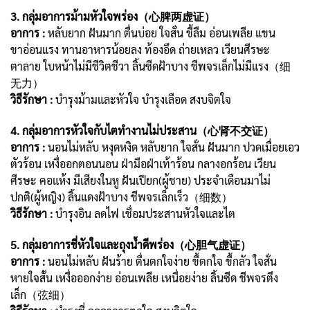
3. กลุ่มอาการม้ามหัวใจพร่อง（心脾两虚证）
อาการ :
หลับยาก ฝันมาก ตื่นบ่อย ใจสั่น ขี้ลืม อ่อนเพลีย แขน
ขาอ่อนแรง ทานอาหารน้อยลง ท้องอึด ถ่ายเหลว เวียนศีรษะ
ตาลาย ใบหน้าไม่มีชีวิตชีวา ลิ้นซีดฝ้าบาง ชีพจรเล็กไม่มีแรง（细
无力）
วิธีรักษา :
บำรุงม้ามและหัวใจ บำรุงเลือด สงบจิตใจ
4. กลุ่มอาการหัวใจกับไตทำงานไม่ประสาน（心肾不交证）
อาการ :
นอนไม่หลับ หงุดหงิด หลับยาก ใจสั่น ฝันมาก ปวดเมื่อยเอว
ตัวร้อน เหงื่ออกตอนนอน ฝ่ามือฝ่าเท้าร้อน กลางอกร้อน เวียน
ศีรษะ คอแห้ง มีเสียงในหู ฝันเปียก(ผู้ชาย) ประจำเดือนมาไม่
ปกติ(ผู้หญิง) ลิ้นแดงฝ้าบาง ชีพจรเล็กเร็ว（细数）
วิธีรักษา :
บำรุงอิน ลดไฟ เชื่อมประสานหัวใจและไต
5. กลุ่มอาการชี่หัวใจและถุงน้ำดีพร่อง（心胆气虚证）
อาการ :
นอนไม่หลับ ฝันร้าย ตื่นตกใจง่าย ขี้ตกใจ ขี้กลัว ใจสั่น
หายใจสั้น เหงื่อออกง่าย อ่อนเพลีย เหนื่อยง่าย ลิ้นซีด ชีพจรตึง
เล็ก（弦细）