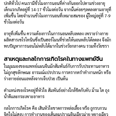
ปกติทั่วไป คนเรามีชั่วโมงการนอนที่ต่างกันออกไปตามช่วงอายุ
เด็กแรกเกิดอยู่ที่ 14-17 ชั่วโมงต่อวัน จากนั้นค่อยๆลดลงตามอายุที่
เพิ่มขึ้น โดยจำนวนชั่วโมงการนอนที่เหมาะสมของ ผู้ใหญ่อยู่ที่ 7-9
ชั่วโมงต่อวัน
อายุที่เพิ่มขึ้น ความต้องการในการนอนหลับลดลง เพราะร่างกาย
ผลิตสารเซโรโทนินซึ่งเป็นฮอร์โมนที่ช่วยให้นอนหลับได้ลดลง จึงมัก
พบปัญหาการนอนไม่หลับได้มากในช่วงวัยกลางคน รวมทั้งวัยชรา
สาเหตุและกลไกการเกิดโรคในทางแพทย์จีน
ในมุมมองของแพทย์แผนจีนมักสัมพันธ์กับการรับประทานอาหาร
ไม่ถูกสุขลักษณะ อารมณ์แปรปรวน การตรากตรำทำงานหนัก หรือ
ร่างกายอ่อนแอหลังจากเจ็บป่วย เป็นต้น
ตำแหน่งของโรคอยู่ที่หัวใจ สัมพันธ์อย่างใกล้ชิดกับตับ ม้าม ไต ถุง
น้ำดีและกระเพาะอาหาร
กลไกการเกิดโรค คือ เสินหัวใจขาดการหล่อเลี้ยง หรือ ถูกรบกวน
จิตใจไม่สงบ การทำงานของเส้นลมปราณอินเฉียวม่าย หยางเฉียว