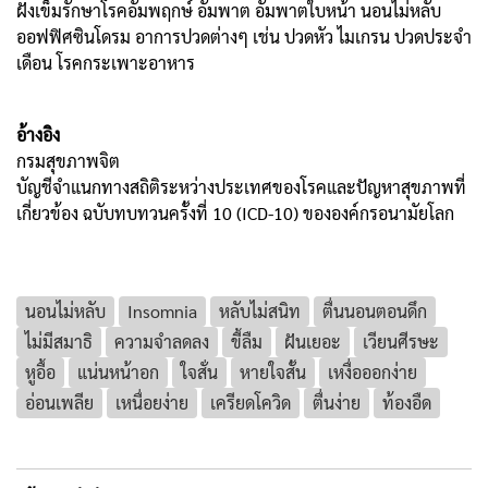
ฝังเข็มรักษาโรคอัมพฤกษ์ อัมพาต อัมพาตใบหน้า นอนไม่หลับ
ออฟฟิศซินโดรม อาการปวดต่างๆ เช่น ปวดหัว ไมเกรน ปวดประจำ
เดือน โรคกระเพาะอาหาร
อ้างอิง
กรมสุขภาพจิต
บัญชีจำแนกทางสถิติระหว่างประเทศของโรคและปัญหาสุขภาพที่
เกี่ยวข้อง ฉบับทบทวนครั้งที่ 10 (ICD-10) ขององค์กรอนามัยโลก
นอนไม่หลับ
Insomnia
หลับไม่สนิท
ตื่นนอนตอนดึก
ไม่มีสมาธิ
ความจำลดลง
ขี้ลืม
ฝันเยอะ
เวียนศีรษะ
หูอื้อ
แน่นหน้าอก
ใจสั่น
หายใจสั้น
เหงื่อออกง่าย
อ่อนเพลีย
เหนื่อยง่าย
เครียดโควิด
ตื่นง่าย
ท้องอืด