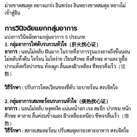
ม่ายขาดสมดุล หยางแกร่ง อินพร่อง อินหยางขาดสมดุล หยางไม่
เข้าสู่อิน
การวินิจฉัยแยกกลุ่มอาการ
แบ่งการวินิจฉัยตามกลุ่มอาการ 5 ประเภท
1. กลุ่มอาการไฟตับรบกวนหัวใจ（肝火扰心证）
อาการ :
นอนไม่หลับ ฝันมาก ในรายที่อาการรุนแรงอาจถึงขั้นนอน
ไม่หลับทั้งคืน ใจร้อน โมโหง่าย เวียนศีรษะ ตึงศีรษะ ตาแดง หูอื้อ
ปากแห้งหรือปากขม ท้องผูก ลิ้นแดงฝ้าเหลือง ชีพจรตึงเร็ว（弦
数）
วิธีรักษา :
ปรับการไหลเวียนของชี่ตับ ระบายร้อน สงบจิตใจ
2. กลุ่มอาการเสมหะร้อนรบกวนหัวใจ（痰热扰心证）
อาการ :
นอนไม่หลับ หงุดหงิด แน่นหน้าอก เรอ สะอึก ปากขม หนัก
ศีรษะ ตาลาย ลิ้นค่อนข้างแดง ฝ้าเหลืองเหนียว ชีพจรลื่นเร็ว（滑
数）
วิธีรักษา
: สลายเสมหะร้อน ปรับสมดุลกระเพาะอาหาร สงบจิตใจ