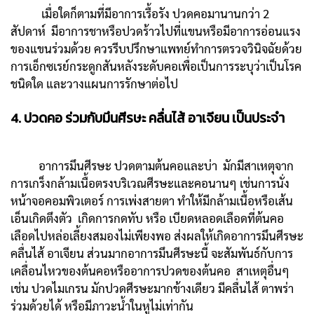
เมื่อใดก็ตามที่มีอาการเรื้อรัง ปวดคอมานานกว่า 2
สัปดาห์ มีอาการชาหรือปวดร้าวไปที่แขนหรือมีอาการอ่อนแรง
ของแขนร่วมด้วย ควรรีบปรึกษาแพทย์ทำการตรวจวินิจฉัยด้วย
การเอ็กซเรย์กระดูกสันหลังระดับคอเพื่อเป็นการระบุว่าเป็นโรค
ชนิดใด และวางแผนการรักษาต่อไป
4. ปวดคอ ร่วมกับมึนศีรษะ คลื่นไส้ อาเจียน เป็นประจำ
อาการมึนศีรษะ ปวดตามต้นคอและบ่า มักมีสาเหตุจาก
การเกร็งกล้ามเนื้อตรงบริเวณศีรษะและคอนานๆ เช่นการนั่ง
หน้าจอคอมพิวเตอร์ การเพ่งสายตา ทำให้มีกล้ามเนื้อหรือเส้น
เอ็นเกิดตึงตัว เกิดการกดทับ หรือ เบียดหลอดเลือดที่ต้นคอ
เลือดไปหล่อเลี้ยงสมองไม่เพียงพอ ส่งผลให้เกิดอาการมึนศีรษะ
คลื่นไส้ อาเจียน ส่วนมากอาการมึนศีรษะนี้ จะสัมพันธ์กับการ
เคลื่อนไหวของต้นคอหรืออาการปวดของต้นคอ สาเหตุอื่นๆ
เช่น ปวดไมเกรน มักปวดศีรษะมากข้างเดียว มีคลื่นไส้ ตาพร่า
ร่วมด้วยได้ หรือมีภาวะน้ำในหูไม่เท่ากัน