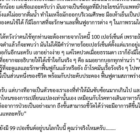
กน้อย แต่เชื่อเถอะครับว่า มันอาจเป็นข้อมูลที่มีประโยชน์กับแพ
้งแต่ไม่อยากดื่มน้ำ ทำไมเหงื่อมักออกบริเวณศีรษะ มือเท้าเย็นเป
คนไข้ได้ ก็มีโอกาสที่จะรักษาและฟื้นฟูอาการต่าง ๆ ในภาพรวมได
ังว่าคนไข้ทุกท่านจะต้องหายจากโรคนี้ 100 เปอร์เซ็นต์ เพราะถ้
แล้วก็จะพบว่า มันไม่ได้มีคำว่าหายร้อยเปอร์เซ็นต์ตั้งแต่แรกอยู่แ
ันอีกนะครับ เอาอย่างง่าย ๆ แค่โรคปวดเมื่อยธรรมดา เราก็ยังมีโอ
ี่อยากจะอธิบายให้ได้เข้าใจกันจริง ๆ คือ ผมอยากบอกทุกท่านว่า “การ
นรู้ที่จะดูแลและรักษาฟื้นฟูกันแล้วหรือยัง ถ้าโรคมันเรื้อรังจริง ๆ 
จ้าโรคนี้เป็นส่วนหนึ่งของชีวิต พร้อมกับประคับประคอง ฟื้นฟูตามสภาพ
 แต่บางทีอาจเป็นตัวของเราเองที่ทำให้มันซับซ้อนมากเกินไป และเช
และเวลาไหนของการเปลี่ยนแปลงเท่านั้นเอง เหมือนกับโรคทางเดินอาหารก
ญต่ออาการป่วยเป็นอย่างมาก ถึงขั้นสามารถชี้วัดได้ว่าจะมีอาการดี
ั่นแหละครับ”
 99 เปอเซ็นต์อยู่บนโลกใบนี้ คุณว่าจริงไหมครับ........