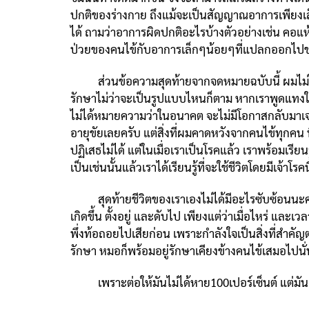
ปกติของร่างกาย ถึงแม้จะเป็นสัญญาณอาการเพียงเล็
ได้ ถามว่าอาการผิดปกติอะไรบ้างตัวอย่างเช่น คอแห
ป่วยของคนไข้กับอาการเล็กๆน้อยๆที่แปลกออกไปของ
ส่วนข้อความสุดท้ายจากจดหมายฉบับนี้ ผมไม่ได้หว
รักษาไม่ว่าจะเป็นรูปแบบไหนก็ตาม หากเราพูดแทงใจดำ
ไม่ได้หมายความว่าในอนาคต จะไม่มีโอกาสกลับมาเจอก
อายุขัยเลยครับ แต่สิ่งที่ผมคาดหวังจากคนไข้ทุกคน ท
ปฏิเสธไม่ได้ แต่ในเมื่อเราเป็นโรคแล้ว เราพร้อมเรีย
เป็นเช่นนั้นแล้วเราได้เรียนรู้ที่จะใช้ชีวิตโดยมีเ
สุดท้ายชีวิตของเราเองไม่ได้มีอะไรซับซ้อนนะครับ
เกิดขึ้น ตั้งอยู่ และดับไป เพียงแต่ว่าเมื่อไหร่ 
พึ่งท้อถอยไปเสียก่อน เพราะกำลังใจเป็นสิ่งที่สำคั
รักษา หมอก็พร้อมอยู่รักษาเคียงข้างคนไข้เสมอไปน
เพราะต่อให้มันไม่ได้หาย100เปอร์เซ็นต์ แต่มันยังมี