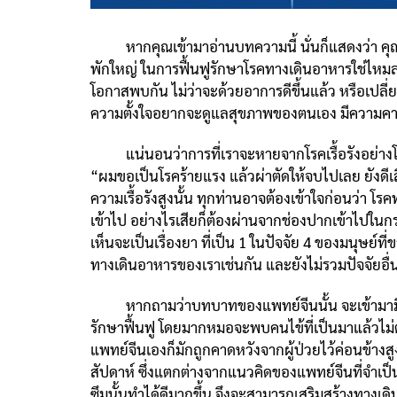
หากคุณเข้ามาอ่านบทความนี้ นั่นก็แสดงว่า คุณอา
พักใหญ่ ในการฟื้นฟูรักษาโรคทางเดินอาหารใช่ไหมละค
โอกาสพบกัน ไม่ว่าจะด้วยอาการดีขึ้นแล้ว หรือเปลี่
ความตั้งใจอยากจะดูแลสุขภาพของตนเอง มีความคาดหว
แน่นอนว่าการที่เราจะหายจากโรคเรื้อรังอย่างโร
“ผมขอเป็นโรคร้ายแรง แล้วผ่าตัดให้จบไปเลย ยังดีเสี
ความเรื้อรังสูงนั้น ทุกท่านอาจต้องเข้าใจก่อนว่า โ
เข้าไป อย่างไรเสียก็ต้องผ่านจากช่องปากเข้าไปในกร
เห็นจะเป็นเรื่องยา ที่เป็น 1 ในปัจจัย 4 ของมนุษย์
ทางเดินอาหารของเราเช่นกัน และยังไม่รวมปัจจัยอื่น
หากถามว่าบทบาทของแพทย์จีนนั้น จะเข้ามามีบท
รักษาฟื้นฟู โดยมากหมอจะพบคนไข้ที่เป็นมาแล้วไม่ต่
แพทย์จีนเองก็มักถูกคาดหวังจากผู้ป่วยไว้ค่อนข้างส
สัปดาห์ ซึ่งแตกต่างจากแนวคิดของแพทย์จีนที่จำเป
ซึมนั้นทำได้ดีมากขึ้น จึงจะสามารถเสริมสร้างทางเด