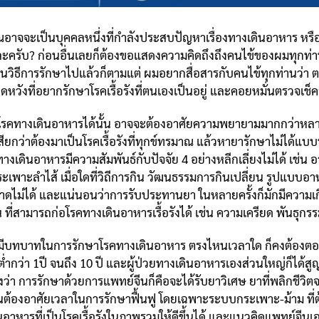
จจะเป็นบุคคลหนึ่งที่กำลังประสบปัญหาเรื่องทางเดินอาหาร หรืออา
รับ? ก่อนอื่นเลยก็ต้องขอแสดงความคิดถึงถึงคนไข้ของผมทุกท่านทั้ง
ยนวิธีการรักษาไปแล้วก็ตามแต่ ผมอยากสื่อสารกับคนไข้ทุกท่านว่า ต
ังที่อยากรักษาโรคเรื้อรังที่ตนเองเป็นอยู่ และคอยหมั่นตรวจเช็ค
คทางเดินอาหารได้นั้น อาจจะต้องอาศัยความพยายามมากกว่าหลาย 
ยกว่าต้องมาเป็นโรคเรื้อรังที่ทุกข์ทรมาณ แล้วหายารักษาไม่ได้แบบนี
รคทางเดินอาหารมีความสัมพันธ์กับปัจจัย 4 อย่างหลีกเลี่ยงไม่ได้ เช
ะเพาะลำไส้ เมื่อใดที่วิถีการกิน วัฒนธรรมการกินเปลี่ยน รูปแบบอาห
ที่ขาดไม่ได้ และแน่นอนว่าการรับประทานยา ในหลายครั้งก็มักมีความเ
 ที่สามารถก่อโรคทางเดินอาหารเรื้อรังได้ เช่น ความเครียด พันธุก
บาทในการรักษาโรคทางเดินอาหาร ตรงไหนเวลาใด ก็คงต้องตอบท
ำกว่า 1ปี จนถึง 10 ปี และผู้ป่วยทางเดินอาหารเองส่วนใหญ่ก็ได้สูญ
ูงว่า การรักษาด้วยการแพทย์จีนก็คือจะได้รับยาวิเศษ ยาที่พลิกชีว
็นต้องอาศัยเวลาในการรักษาฟื้นฟู โดยเฉพาะระบบกระเพาะ-ม้าม ที่
ินอาหารที่เป็นโรคเรื้อรังในภาพรวมให้ดีขึ้นได้ และแนวคิดแพทย์จีน