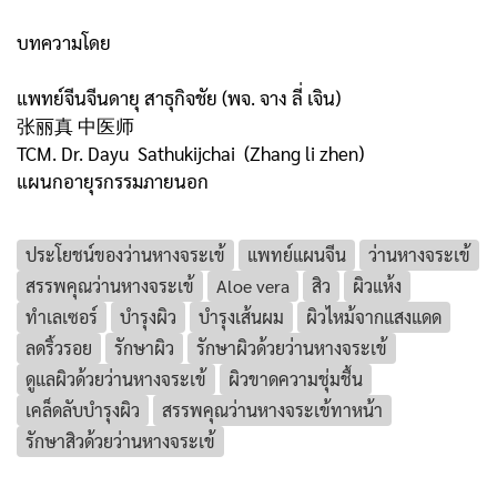
บทความโดย
แพทย์จีนจีนดายุ สาธุกิจชัย (พจ. จาง ลี่ เจิน)
张丽真 中医师
TCM. Dr. Dayu Sathukijchai (Zhang li zhen)
แผนกอายุรกรรมภายนอก
ประโยชน์ของว่านหางจระเข้
แพทย์แผนจีน
ว่านหางจระเข้
สรรพคุณว่านหางจระเข้
Aloe vera
สิว
ผิวแห้ง
ทำเลเซอร์
บำรุงผิว
บำรุงเส้นผม
ผิวไหม้จากแสงแดด
ลดริ้วรอย
รักษาผิว
รักษาผิวด้วยว่านหางจระเข้
ดูแลผิวด้วยว่านหางจระเข้
ผิวขาดความชุ่มชื้น
เคล็ดลับบำรุงผิว
สรรพคุณว่านหางจระเข้ทาหน้า
รักษาสิวด้วยว่านหางจระเข้