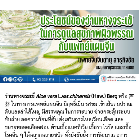
ว่านหางจระเข้
Aloe vera
L.var.
chinensis
(Haw.) Berg
หรือ 芦
荟 ในทางการแพทย์แผนจีน มีฤทธิ์เย็น รสขม เข้าเส้นลมปราณ
ตับและลำไส้ใหญ่ มีสรรพคุณ ในการระบาย ช่วยกระตุ้นระบบ
ขับถ่าย ลดความร้อนที่ตับ ส่งเสริมการไหลเวียนเลือด และ
ขยายหลอดเลือดฝอย ต้านเชื้อแบคทีเรีย เชื้อรา ไวรัส และเชื้อ
โรคอื่น ๆ ได้หลากหลายชนิด ทั้งยังยับยั้งการพัฒนาและการ