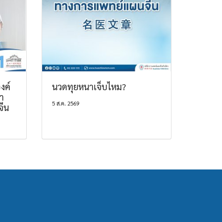
งค์
นวดทุยหนาเจ็บไหม?
า
5 ส.ค. 2569
จีน