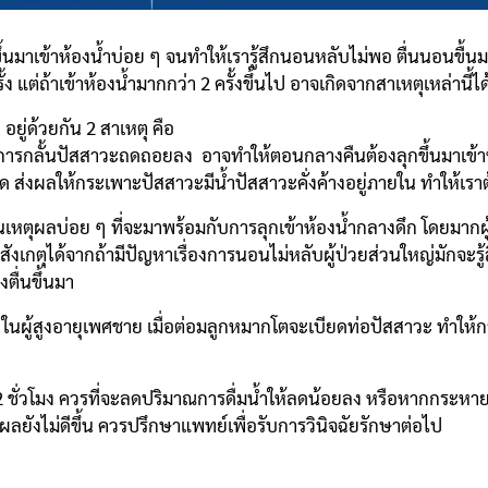
ึ้นมาเข้าห้องน้ำบ่อย ๆ จนทำให้เรารู้สึกนอนหลับไม่พอ ตื่นนอนขื้นม
ั้ง แต่ถ้าเข้าห้องน้ำมากกว่า 2 ครั้งขึ้นไป อาจเกิดจากสาเหตุเหล่านี้ได
อยู่ด้วยกัน 2 สาเหตุ คือ
ารกลั้นปัสสาวะถดถอยลง อาจทำให้ตอนกลางคืนต้องลุกขึ้นมาเข้าห
 ส่งผลให้กระเพาะปัสสาวะมีน้ำปัสสาวะคั่งค้างอยู่ภายใน ทำให้เราต้
เหตุผลบ่อย ๆ ที่จะมาพร้อมกับการลุกเข้าห้องน้ำกลางดึก โดยมาก
เกตุได้จากถ้ามีปัญหาเรื่องการนอนไม่หลับผู้ป่วยส่วนใหญ่มักจะรู้สึ
ตื่นขึ้นมา
ในผู้สูงอายุเพศชาย เมื่อต่อมลูกหมากโตจะเบียดท่อปัสสาวะ ทำให้กา
ั่วโมง ควรที่จะลดปริมาณการดื่มน้ำให้ลดน้อยลง หรือหากกระหายน้ำ
วผลยังไม่ดีขึ้น ควรปรึกษาแพทย์เพื่อรับการวินิจฉัยรักษาต่อไป