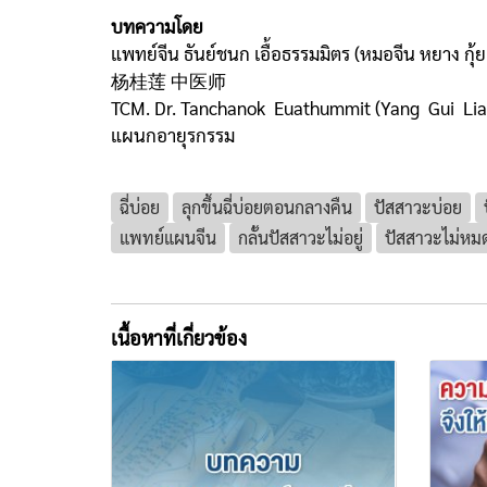
บทความโดย
แพทย์จีน ธันย์ชนก เอื้อธรรมมิตร (หมอจีน หยาง กุ้ย
杨桂莲 中医师
TCM. Dr. Tanchanok Euathummit (Yang Gui Lia
แผนกอายุรกรรม
ฉี่บ่อย
ลุกขึ้นฉี่บ่อยตอนกลางคืน
ปัสสาวะบ่อย
แพทย์แผนจีน
กลั้นปัสสาวะไม่อยู่
ปัสสาวะไม่หม
เนื้อหาที่เกี่ยวข้อง