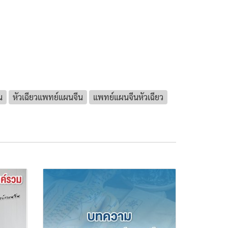
น
หัวเฉียวแพทย์แผนจีน
แพทย์แผนจีนหัวเฉียว