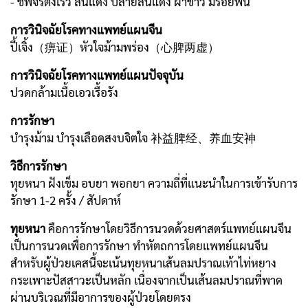
- ชีพจรตึงเร็ว ลิ้นแดง ปลายลิ้นแดง ฝ้าขาว มีรอยฟัน
การวินิจฉัยโรคทางแพทย์แผนจีน
ปี้เจิ้ง（痹证）หัวใจม้ามพร่อง（心脾两虚）
การวินิจฉัยโรคทางแพทย์แผนปัจจุบัน
ปวดกล้ามเนื้อเอวเรื้อรัง
การรักษา
บำรุงม้าม บำรุงเลือดสงบจิตใจ 补益脾经、养血安神
วิธีการรักษา
ทุยหนา ฝังเข็ม อบยา พอกยา ความถี่ที่แนะนำในการเข้ารับการ
รักษา 1-2 ครั้ง / สัปดาห์
ทุยหนา
คือการรักษาโดยวิธีการนวดด้วยศาสตร์แพทย์แผนจีน
เป็นการนวดเพื่อการรักษา ทำหัตถการโดยแพทย์แผนจีน
สำหรับผู้ป่วยเคสนี้จะเน้นทุยหนาเส้นลมปราณเท้าไท่หยาง
กระเพาะปัสสาวะเป็นหลัก เนื่องจากเป็นเส้นลมปราณที่พาด
ผ่านบริเวณที่มีอาการของผู้ป่วยโดยตรง