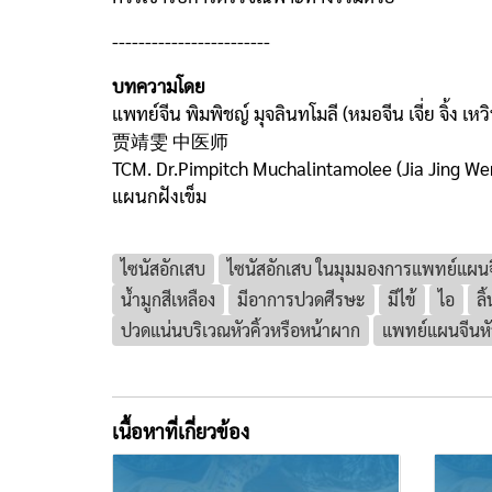
------------------------
บทความโดย
แพทย์จีน พิมพิชญ์ มุจลินทโมลี (หมอจีน เจี่ย จิ้ง เหว
贾靖雯 中医师
TCM. Dr.Pimpitch Muchalintamolee (Jia Jing We
แผนกฝังเข็ม
ไซนัสอักเสบ
ไซนัสอักเสบ ในมุมมองการแพทย์แผน
น้ำมูกสีเหลือง
มีอาการปวดศีรษะ
มีไข้
ไอ
ลิ
ปวดแน่นบริเวณหัวคิ้วหรือหน้าผาก
แพทย์แผนจีนหั
เนื้อหาที่เกี่ยวข้อง