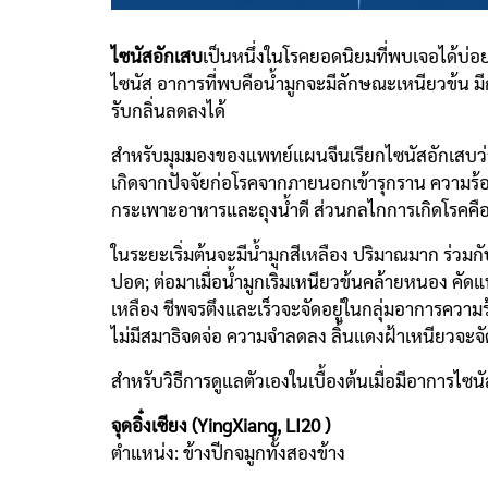
ไซนัสอักเสบ
เป็นหนึ่งในโรคยอดนิยมที่พบเจอได้บ่อ
ไซนัส อาการที่พบคือน้ำมูกจะมีลักษณะเหนียวข้น
รับกลิ่นลดลงได้
สำหรับมุมมองของแพทย์แผนจีนเรียกไซนัสอักเสบว
เกิดจากปัจจัยก่อโรคจากภายนอกเข้ารุกราน ความร้อ
กระเพาะอาหารและถุงน้ำดี ส่วนกลไกการเกิดโรคคือ ป
ในระยะเริ่มต้นจะมีน้ำมูกสีเหลือง ปริมาณมาก ร่วม
ปอด; ต่อมาเมื่อน้ำมูกเริ่มเหนียวข้นคล้ายหนอง คั
เหลือง ชีพจรตึงและเร็วจะจัดอยู่ในกลุ่มอาการความ
ไม่มีสมาธิจดจ่อ ความจำลดลง ลิ้นแดงฝ้าเหนียวจะจั
สำหรับวิธีการดูแลตัวเองในเบื้องต้นเมื่อมีอาการไ
จุดอิ๋งเซียง (YingXiang, LI20 )
ตำแหน่ง: ข้างปีกจมูกทั้งสองข้าง