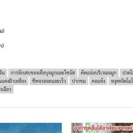
ิน)
n)
จีน
การอักเสบของเยื่อบุจมูกและไซนัส
คัดแน่นบริเวณจมูก
ปวดไ
้นแดงฝ้าเหลือง
ชีพจรลอยและเร็ว
ปากขม
คอแห้ง
หงุดหงิดโม
วเฉียว