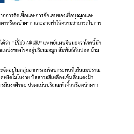
จากการติดเชื้อและการอักเสบของเยื่อบุจมูกและ
บดวงตาหรือหน้าผาก และอาจทำให้ความสามารถในการ
ได้ว่า
“ปี๋โล่ว (鼻漏)”
แพทย์แผนจีนมองว่าโรคนี้มัก
แหน่งของโรคอยู่บริเวณจมูก สัมพันธ์กับปอด ม้าม
่งจะจัดอยู่ในกลุ่มอาการลมร้อนกระทบที่เส้นลมปราณ
ดหงิดโมโหง่าย ปัสสาวะสีเหลืองเข้ม ลิ้นแดงฝ้า
าการมึนงงศีรษะ ปวดแน่นบริเวณหัวคิ้วหรือหน้าผาก