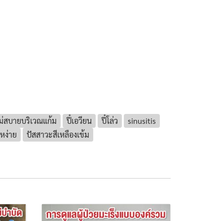
ม่สบายบริเวณแก้ม
ปี๋เอวียน
ปี๋โล่ว
sinusitis
โหง่าย
ปัสสาวะสีเหลืองเข้ม