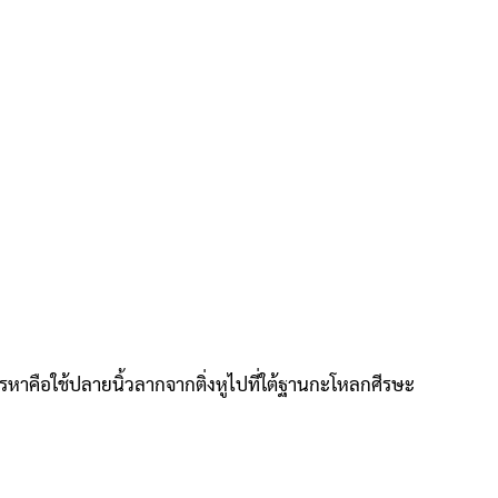
การหาคือใช้ปลายนิ้วลากจากติ่งหูไปที่ใต้ฐานกะโหลกศีรษะ