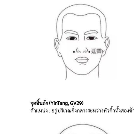
จุดอิ้นถัง (YinTang, GV29)
ตำแหน่ง : อยู่บริเวณกึ่งกลางระหว่างหัวคิ้วทั้งสองข้