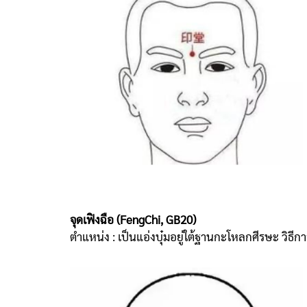
จุดเฟิงฉือ (FengChi, GB20)
ตำแหน่ง : เป็นแอ่งบุ๋มอยู่ใต้ฐานกะโหลกศีรษะ วิธี