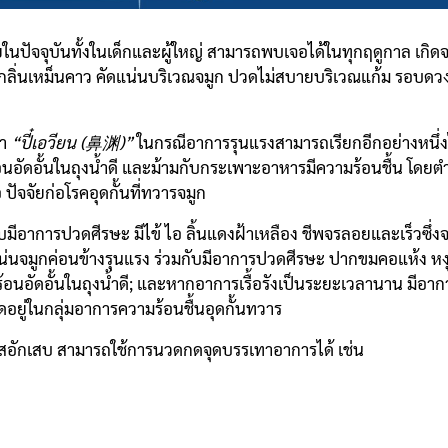
ยในปัจจุบันทั้งในเด็กและผู้ใหญ่ สามารถพบเจอได้ในทุกฤดูกาล เกิด
 มีกลิ่นเหม็นคาว คัดแน่นบริเวณจมูก ปวดไม่สบายบริเวณแก้ม รอ
่า
“ปี๋เอวียน (鼻渊)”
ในกรณีอาการรุนแรงสามารถเรียกอีกอย่างหนึ่ง
นอัดอั้นในถุงน้ำดี และม้ามกับกระเพาะอาหารมีความร้อนชื้น โดยตำ
ัจจัยก่อโรคอุดกั้นที่ทวารจมูก
กับมีอาการปวดศีรษะ มีไข้ ไอ ลิ้นแดงฝ้าเหลือง ชีพจรลอยและเร็วซึ
ดแน่นจมูกค่อนข้างรุนแรง ร่วมกับมีอาการปวดศีรษะ ปากขมคอแห้ง หงุ
ร้อนอัดอั้นในถุงน้ำดี; และหากอาการเรื้อรังเป็นระยะเวลานาน มีอ
ดอยู่ในกลุ่มอาการความร้อนชื้นอุดกั้นทวาร
ซนัสอักเสบ สามารถใช้การนวดกดจุดบรรเทาอาการได้ เช่น