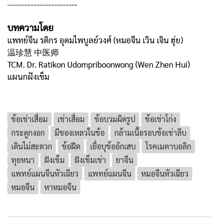
------------------------
บทความโดย
แพทย์จีน รติกร อุดมไพบูลย์วงศ์ (หมอจีน เวิน เจิน ฮุ่ย)
温珍慧 中医师
TCM. Dr. Ratikon Udompriboonwong (Wen Zhen Hui)
แผนกฝังเข็ม
ข้อเข่าเสื่อม
เข่าเสื่อม
ข้อบวมผิดรูป
ข้อเข่าโก่ง
กระดูกงอก
มีของเหลวในข้อ
กล้ามเนื้อรอบข้อเข่าลีบ
เดินไม่สะดวก
ข้อฝืด
เยื่อบุข้ออักเสบ
โรคเมตาบอลิก
ทุยหนา
ฝังเข็ม
ฝังเข็มเข่า
ยาจีน
แพทย์แผนจีนหัวเฉียว
แพทย์แผนจีน
หมอจีนหัวเฉียว
หมอจีน
หาหมอจีน