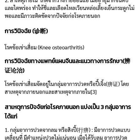
และไตพร่อง ทำให้ชี่และเลือดไหลเวียนหล่อเลี้ยงเอ็นกระดูกไม่
พอและมีภาวะติดขัดจากปัจจัยก่อโรคภายนอก
การวินิจฉัย (诊断)
โรคข้อเข่าเสื่อม (Knee osteoarthritis)
การวินิจฉัยทางแพทย์แผนจีนและแนวทางการรักษา(辨
证论治)
โรคข้อเข่าเสื่อมจัดอยู่ในกลุ่มอาการปวดหรือปี้เจิ้ง(痹证) โดย
สาเหตุจากภายนอกและสาเหตุจากภายใน[3]
สาเหตุการปัจจัยก่อโรคภายนอก แบ่งเป็น 3 กลุ่มอาการ
ได้แก่
1. กลุ่มอาการปวดจากลม หรือสิงปี้(行痹) : มีอาการปวดแบบ
เคลื่อนที่ มีตำแหน่งปวดไม่แน่นอน เมื่อได้รับลม อาการปวด