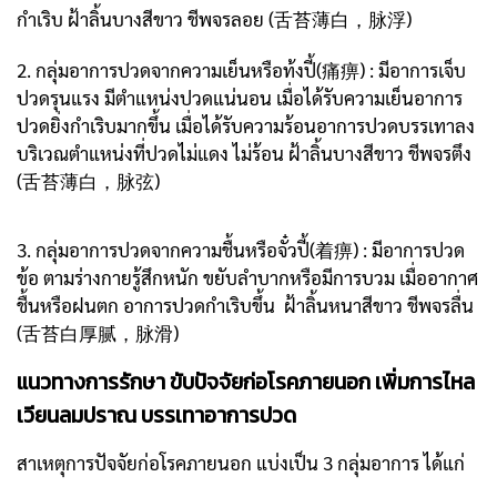
กำเริบ ฝ้าลิ้นบางสีขาว ชีพจรลอย (舌苔薄白，脉浮)
2. กลุ่มอาการปวดจากความเย็นหรือท้งปี้(痛痹) : มีอาการเจ็บ
ปวดรุนแรง มีตำแหน่งปวดแน่นอน เมื่อได้รับความเย็นอาการ
ปวดยิ่งกำเริบมากขึ้น เมื่อได้รับความร้อนอาการปวดบรรเทาลง
บริเวณตำแหน่งที่ปวดไม่แดง ไม่ร้อน ฝ้าลิ้นบางสีขาว ชีพจรตึง
(舌苔薄白，脉弦)
3. กลุ่มอาการปวดจากความชื้นหรือจั๋วปี้(着痹) : มีอาการปวด
ข้อ ตามร่างกายรู้สึกหนัก ขยับลำบากหรือมีการบวม เมื่ออากาศ
ชื้นหรือฝนตก อาการปวดกำเริบขึ้น ฝ้าลิ้นหนาสีขาว ชีพจรลื่น
(舌苔白厚腻，脉滑)
แนวทางการรักษา ขับปัจจัยก่อโรคภายนอก เพิ่มการไหล
เวียนลมปราณ บรรเทาอาการปวด
สาเหตุการปัจจัยก่อโรคภายนอก แบ่งเป็น 3 กลุ่มอาการ ได้แก่