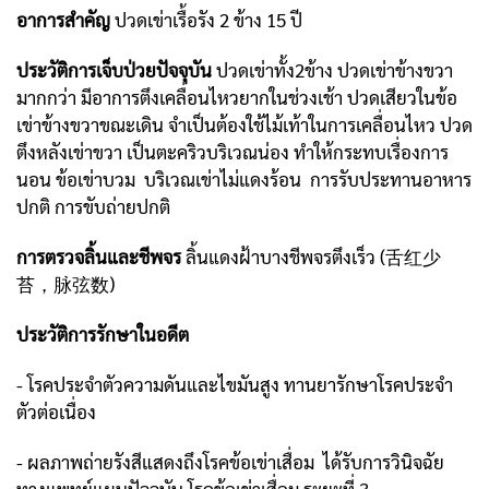
อาการสำคัญ
ปวดเข่าเรื้อรัง 2 ข้าง 15 ปี
ประวัติการเจ็บป่วยปัจจุบัน
ปวดเข่าทั้ง2ข้าง ปวดเข่าข้างขวา
มากกว่า มีอาการตึงเคลื่อนไหวยากในช่วงเช้า ปวดเสียวในข้อ
เข่าข้างขวาขณะเดิน จำเป็นต้องใช้ไม้เท้าในการเคลื่อนไหว ปวด
ตึงหลังเข่าขวา เป็นตะคริวบริเวณน่อง ทำให้กระทบเรื่องการ
นอน ข้อเข่าบวม บริเวณเข่าไม่แดงร้อน การรับประทานอาหาร
ปกติ การขับถ่ายปกติ
การตรวจลิ้นและชีพจร
ลิ้นแดงฝ้าบางชีพจรตึงเร็ว (舌红少
苔，脉弦数)
ประวัติการรักษาในอดีต
- โรคประจำตัวความดันและไขมันสูง ทานยารักษาโรคประจำ
ตัวต่อเนื่อง
- ผลภาพถ่ายรังสีแสดงถึงโรคข้อเข่าเสื่อม ได้รับการวินิจฉัย
ทางแพทย์แผนปัจจุบัน โรคข้อเข่าเสื่อม ระยะที่ 3