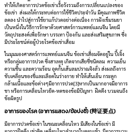
ทำให้เกิดอาการปวดข้อเข่าเรื้อรังรวมถึงการเปลี่ยนแปลงของ
ข้อเข่า ส่งผลให้กระทบต่อการใช้ชีวิตประจำวัน มีคุณภาพชีวิต
ลดลง นำไปสู่การใช้ยาแก้ปวดอย่างต่อเนื่อง การฝังเข็มรมยา
เป็นหนึ่งในวิธีการรักษาด้วยศาสตร์การแพทย์แผนจีน โดยมี
วัตถุประสงค์เพื่อรักษา บรรเทา ป้องกัน และส่งเสริมสุขภาพ ซึ่ง
มีประโยชน์ต่อผู้ป่วยโรคข้อเข่าเสื่อม
ในมุมมองศาสตร์การแพทย์แผนจีน ข้อเข่าเสื่อมจัดอยู่ใน ปี้เจิ้ง
หรือกลุ่มอาการปวด ซึ่งสาเหตุ เกิดจากเสียชี่ชนิดลม ความเย็น
ความชื้น และความร้อน อุดกั้นเส้นลมปราณจิงลั่ว ส่งผลถึงการ
ขับเคลื่อนของชี่และเลือดในร่างกาย ทำให้เส้นเอ็น กระดูก
กล้ามเนื้อและข้อต่างๆมีอาการปวด[3]หากเป็นมากอาจมีอาการ
ชา หรือการเคลื่อนไหวยืด-หดของข้อมีปัญหา ฝืดตึง บวมจนถึง
ข้อผิดรูป
อาการของโรค (อาการแสดง/ข้อบ่งชี้) (辩证要点)
มีอาการปวดข้อเข่า ในขณะเคลื่อนไหว มีเสียงในข้อเข่า มี
อาการฝืดตึง เข่าติด เคลื่อนไหวลำบากในตอนเช้า มีอาการบวม