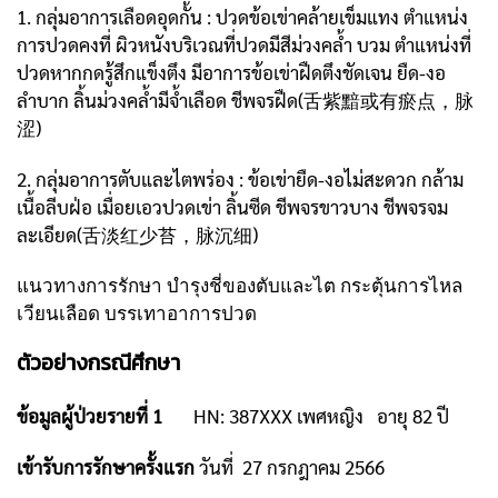
1. กลุ่มอาการเลือดอุดกั้น : ปวดข้อเข่าคล้ายเข็มแทง ตำแหน่ง
การปวดคงที่ ผิวหนังบริเวณที่ปวดมีสีม่วงคล้ำ บวม ตำแหน่งที่
ปวดหากกดรู้สึกแข็งตึง มีอาการข้อเข่าฝืดตึงชัดเจน ยืด-งอ
ลำบาก ลิ้นม่วงคล้ำมีจ้ำเลือด ชีพจรฝืด(舌紫黯或有瘀点，脉
涩)
2. กลุ่มอาการตับและไตพร่อง : ข้อเข่ายืด-งอไม่สะดวก กล้าม
เนื้อลีบฝ่อ เมื่อยเอวปวดเข่า ลิ้นซีด ชีพจรขาวบาง ชีพจรจม
ละเอียด(舌淡红少苔，脉沉细)
แนวทางการรักษา บำรุงชี่ของตับและไต กระตุ้นการไหล
เวียนเลือด บรรเทาอาการปวด
ตัวอย่างกรณีศึกษา
ข้อมูลผู้ป่วยรายที่ 1
HN: 387XXX เพศหญิง อายุ 82 ปี
เข้ารับการรักษาครั้งแรก
วันที่ 27 กรกฎาคม 2566