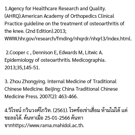
1.Agency for Healthcare Research and Quality.
(AHRQ).American Academy of Orthopedics Clinical
Practice guideline on the treatment of osteoarthritis of
the knee. (2nd Edition).2013;
WWW.hhr.gov/research/fmding/nhqrdr/nhqrl3/index.html.
2.Cooper c , Dennison E, Edwards M, Litwic A.
Epidemiology of osteoarthritis. Medicographia.
2013;35,145-51.
3. Zhou Zhongying. Internal Medicine of Traditional
Chinese Medicine. Beijing: China Traditional Chinese
Medicine Press. 2007(2): 463-466.
4.วิโรจน์ กวินวงศ์โกวิท. (2561). โรคข้อเข่าเสื่อม ห้ามไม่ได้ แต่
ชะลอได้. ค้นหาเมื่อ 25-01-2566 ค้นหา
จากhttps://www.rama.mahidol.ac.th.