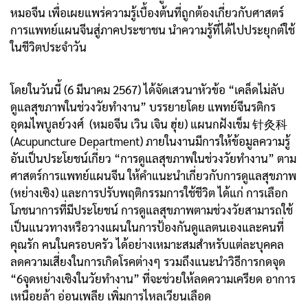
หมอจีน เพื่อเผยแพร่ความรู้เบื้องต้นที่ถูกต้องเกี่ยวกับศาสตร์
การแพทย์แผนจีนสู่ภาคประชาชน นำความรู้ที่ได้ไปประยุกต์ใช้
ในชีวิตประจำวัน
โดยในวันนี้ (6 มีนาคม 2567) ได้จัดเสวนาหัวข้อ “เคล็ดไม่ลับ
ดูแลสุขภาพในช่วงวัยทำงาน” บรรยายโดย แพทย์จีนรติกร
อุดมไพบูลย์วงศ์ (หมอจีน เวิน เจิน ฮุ่ย) แผนกฝังเข็ม 针灸科
(Acupuncture Department) ภายในงานมีการให้ข้อมูลความรู้
อันเป็นประโยชน์เกี่ยว “การดูแลสุขภาพในช่วงวัยทำงาน” ตาม
ศาสตร์การแพทย์แผนจีน ให้คำแนะนำเกี่ยวกับการดูแลสุขภาพ
(หย่างเซิง) และการปรับพฤติกรรมการใช้ชีวิต ได้แก่ การเลือก
โภชนาการที่มีประโยชน์ การดูแลสุขภาพตามช่วงวัยสามารถใช้
เป็นแนวทางหรือวางแผนในการป้องกันดูแลตนเองและคนที่
คุณรัก คนในครอบครัว ได้อย่างเหมาะสมสำหรับแต่ละบุคคล
ลดความเสี่ยงในการเกิดโรคต่างๆ รวมถึงแนะนำวิธีการกดจุด
“6จุดหย่างเซิงในวัยทำงาน” ที่จะช่วยให้ลดความเครียด อาการ
เหนื่อยล้า อ่อนเพลีย เพิ่มการไหลเวียนเลือด