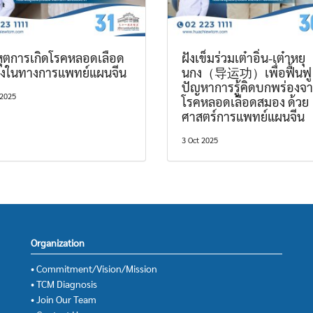
หุตการเกิดโรคหลอดเลือด
ฝังเข็มร่วมเต๋าอิ่น-เต๋าหยุ
งในทางการแพทย์แผนจีน
นกง（导运功）เพื่อฟื้นฟู
ปัญหาการรู้คิดบกพร่องจ
 2025
โรคหลอดเลือดสมอง ด้วย
ศาสตร์การแพทย์แผนจีน
3 Oct 2025
Organization
• Commitment/Vision/Mission
• TCM Diagnosis
• Join Our Team