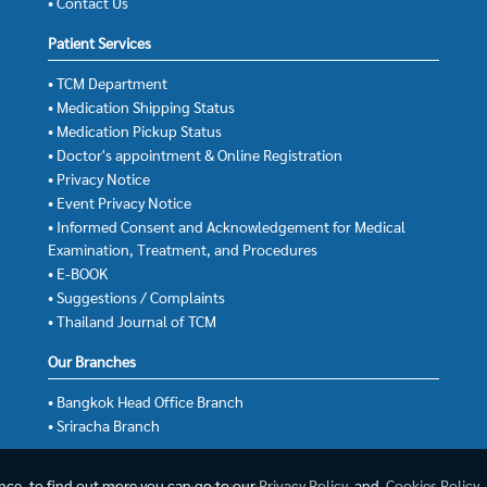
• Contact Us
Patient Services
• TCM Department
• Medication Shipping Status
• Medication Pickup Status
• Doctor's appointment & Online Registration
• Privacy Notice
• Event Privacy Notice
• Informed Consent and Acknowledgement for Medical
Examination, Treatment, and Procedures
• E-BOOK
• Suggestions / Complaints
• Thailand Journal of TCM
Our Branches
• Bangkok Head Office Branch
• Sriracha Branch
ence, to find out more you can go to our
Privacy Policy
and
Cookies Policy