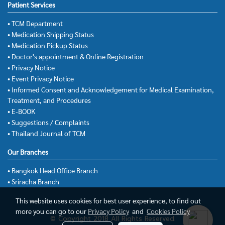
Patient Services
• TCM Department
• Medication Shipping Status
• Medication Pickup Status
• Doctor's appointment & Online Registration
• Privacy Notice
• Event Privacy Notice
• Informed Consent and Acknowledgement for Medical Examination,
Treatment, and Procedures
• E-BOOK
• Suggestions / Complaints
• Thailand Journal of TCM
Our Branches
• Bangkok Head Office Branch
• Sriracha Branch
This website uses cookies for best user experience, to find out
more you can go to our
Privacy Policy
and
Cookies Policy
© Copyright 2018 All Rights Reserved.