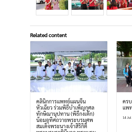
Related content
คลินิกการแพทย์แผนจีน
ครบร
หัวเฉียว ร่วมพิธีบำเพ็ญกุศล
แพทย
ทักษิณานุปทาน (พิธีกงเต๊ก)
14 Jul
น้อมอุทิศถวายพระบรมศพ
สมเด็จพระนางเจ้าสิริกิติ์