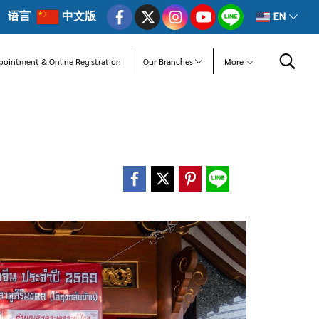
语言
中文版
EN
pointment & Online Registration
Our Branches
More