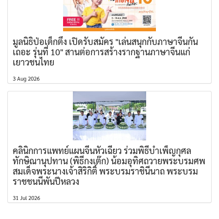
มูลนิธิป่อเต็กตึ๊ง เปิดรับสมัคร "เล่นสนุกกับภาษาจีนกัน
เถอะ รุ่นที่ 10" สานต่อการสร้างรากฐานภาษาจีนแก่
เยาวชนไทย
3 Aug 2026
คลินิกการแพทย์แผนจีนหัวเฉียว ร่วมพิธีบำเพ็ญกุศล
ทักษิณานุปทาน (พิธีกงเต๊ก) น้อมอุทิศถวายพระบรมศพ
สมเด็จพระนางเจ้าสิริกิติ์ พระบรมราชินีนาถ พระบรม
ราชชนนีพันปีหลวง
31 Jul 2026