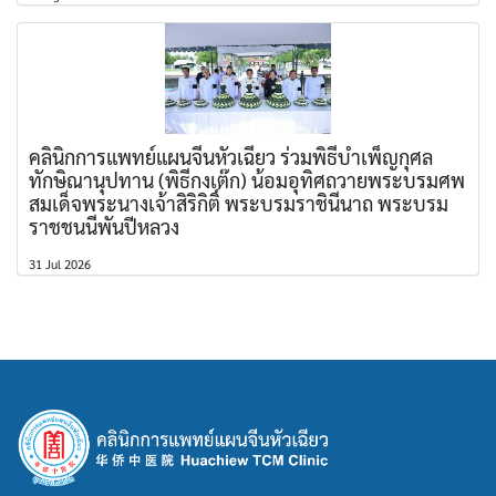
คลินิกการแพทย์แผนจีนหัวเฉียว ร่วมพิธีบำเพ็ญกุศล
ทักษิณานุปทาน (พิธีกงเต๊ก) น้อมอุทิศถวายพระบรมศพ
สมเด็จพระนางเจ้าสิริกิติ์ พระบรมราชินีนาถ พระบรม
ราชชนนีพันปีหลวง
31 Jul 2026