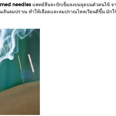
warmed needles
แพทย์จีนจะปักเข็มลงบนจุดบนตัวคนไข้ จาก
นเส้นลมปราณ ทำให้เลือดและลมปราณไหลเวียนดีขึ้น มักใ