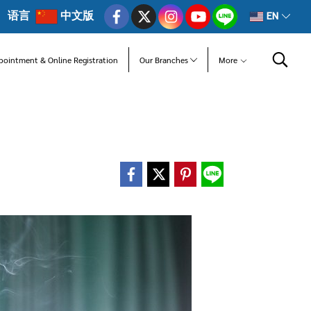
语言
中文版
EN
pointment & Online Registration
Our Branches
More