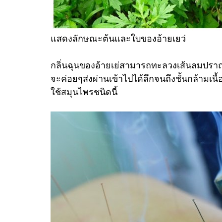
แสดงลักษณะต้นและใบของอ้ายเยว่
กลิ่นฉุนของอ้ายเย่สามารถทะลวงเส้นลมปราณ
จะค่อยๆส่งผ่านเข้าไปได้ลึกจนถึงชั้นกล้ามเนื
ใช้สมุนไพรชนิดนี้