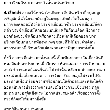
มาก เวียนศีรษะ ตาลาย ใจสั่น แน่นหน้าอก
4. เลือดคั่ง
ส่งผลให้ท่อนำไข่เกิดการตีบตัน หรือ เยื่อบุมดลูก
เจริญผิดที่ มีเนื้องอกฝังอยู่ในมดลูก เกิดพังผืดในมดลูก
ปากช่องคลอดมีพังผืด ประจำเดือนมาช้า ประจำเดือนมีสีดำ
คล้ำ ประจำเดือนมีลักษณะเป็นลิ่ม หรือก้อนเลือด มีอาการ
ปวดท้องประจำเดือน หรือกลางเดือนมักมีเลือดออก ปวด
บริเวณก้อนกบ ปวดท้องหน่วงๆ ขณะที่ไม่มีประจำเดือน
อาการเหล่านี้ ล้วนแล้วแต่ส่งผลต่อการมีบุตรยากทั้งสิ้น
ทั้งนี้ อาการที่กล่าวมาทั้งหมดนี้ เป็นเพียงอาการในเบื้องต้นที่
หมอจีนนำมาประกอบเพื่อวิเคราะห์หาแนวทางการรักษาตาม
ศาสตร์การแพทย์แผนจีนต่อไป เท่านั้น หลังจากนำผลตรวจมา
ประเมินเพื่อเลือกแนวทาง การจัดตำรั
บยาสมุนไพรจีนไปรับ
ประทานเพื่อเตรียมความพร้อมก่อนใส่ตัวอ่อนและหลังใส่ตัว
อ่อน เป็นการบำรุงร่างกายและเมื่อร่างกายแข็งแรง มดลูก
สมดุล และอสุจิแข็งแรง โอกาสประสบผลสำเร็จของการตั้ง
ตรรภ์ก็จะมีเพิ่มมากยิ่งขึ้น
แพทย์จีน ธนภร ตันสกุล