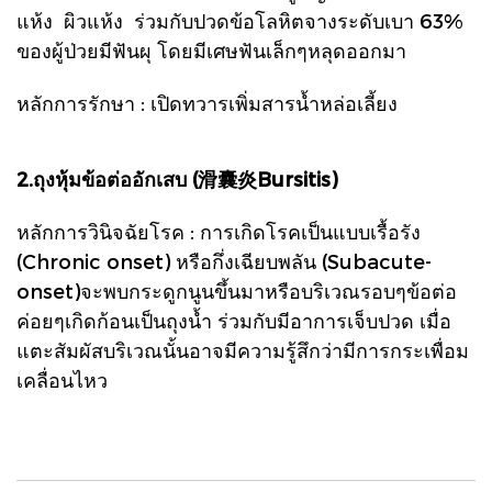
แห้ง ผิวแห้ง ร่วมกับปวดข้อโลหิตจางระดับเบา
63%
ของผู้ป่วยมีฟันผุ โดยมีเศษฟันเล็กๆหลุดออกมา
หลักการรักษา : เปิดทวารเพิ่มสารน้ำหล่อเลี้ยง
2.ถุงหุ้มข้อต่ออักเสบ (滑囊炎Bursitis)
หลักการวินิจฉัยโรค :
การเกิดโรคเป็นแบบเรื้อรัง
(Chronic onset) หรือกึ่งเฉียบพลัน (Subacute-
onset)จะพบกระดูกนูนขึ้นมาหรือบริเวณรอบๆข้อต่อ
ค่อยๆเกิดก้อนเป็นถุงน้ำ ร่วมกับมีอาการเจ็บปวด เมื่อ
แตะสัมผัสบริเวณนั้นอาจมีความรู้สึกว่ามีการกระเพื่อม
เคลื่อนไหว