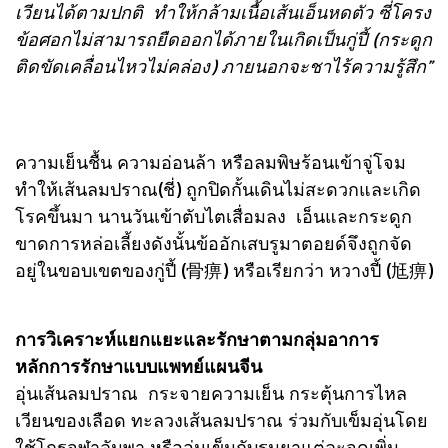
เวียนได้ตามปกติ ทำให้กล้ามเนื้อเส้นเอ็นหดตัว ซี่โครง
ข้อศอกไม่สามารถยืดออกได้ภายในเกิดเป็นกู่ปี้ (กระดูก
ติดขัดเคลื่อนไหวไม่คล่อง) ภายนอกจะชาไร้ความรู้สึก”
ความเย็นชื้น ความอ่อนล้า หรือลมพิษร้อนเข้าจู่โจม
ทำให้เส้นลมปราณ(ชี่) ถูกปิดกั้นเดินไม่สะดวกและเกิด
โรคขึ้นมา นานวันเข้าตับไตเสื่อมลง เอ็นและกระดูก
ขาดการหล่อเลี้ยงดังนั้นข้ออักเสบรูมาตอยด์จึงถูกจัด
อยู่ในขอบเขตของกู่ปี้ (骨痹) หรือเรียกว่า หวางปี้ (尪痹)
การวิเคราะห์แยกแยะและรักษาตามกลุ่มอาการ
หลักการรักษาแบบแพทย์แผนจีน
อุ่นเส้นลมปราณ กระจายความเย็น กระตุ้นการไหล
เวียนของเลือด ทะลวงเส้นลมปราณ ร่วมกับเข็มอุ่นโดย
ใช้โกฐจุฬาลัมพา หรืออุ่นเข็มกับรมยาแต่ละจุดเพิ่ม