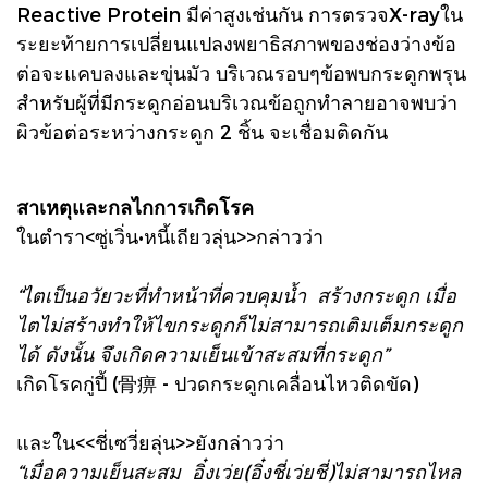
Reactive Protein มีค่าสูงเช่นกัน การตรวจX-rayใน
ระยะท้ายการเปลี่ยนแปลงพยาธิสภาพของช่องว่างข้อ
ต่อจะแคบลงและขุ่นมัว บริเวณรอบๆข้อพบกระดูกพรุน
สำหรับผู้ที่มีกระดูกอ่อนบริเวณข้อถูกทำลายอาจพบว่า
ผิวข้อต่อระหว่างกระดูก 2 ชิ้น จะเชื่อมติดกัน
สาเหตุและกลไกการเกิดโรค
ในตำรา<ซู่เวิ่น•หนี้เถียวลุ่น>>กล่าวว่า
“ไตเป็นอวัยวะที่ทำหน้าที่ควบคุมน้ำ สร้างกระดูก เมื่อ
ไตไม่สร้างทำให้ไขกระดูกก็ไม่สามารถเติมเต็มกระดูก
ได้ ดังนั้น จึงเกิดความเย็นเข้าสะสมที่กระดูก”
เกิดโรคกู่ปี้ (骨痹 - ปวดกระดูกเคลื่อนไหวติดขัด)
และใน<<ชี่เซวี่ยลุ่น>>ยังกล่าวว่า
“เมื่อความเย็นสะสม อิ๋งเว่ย(อิ๋งชี่เว่ยชี่)ไม่สามารถไหล