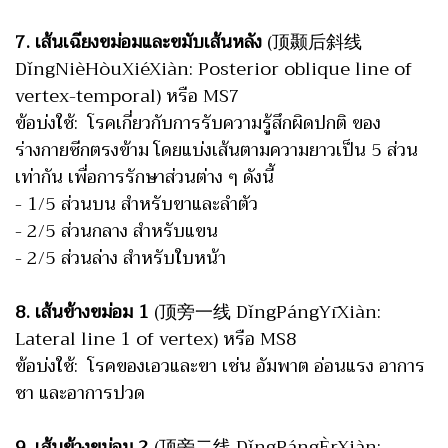
7. เส้นเฉียงขม่อมและขมับเส้นหลัง
(顶颞后斜线
DǐngNièHòuXiéXiàn: Posterior oblique line of
vertex-temporal) หรือ MS7
ข้อบ่งใช้: โรคเกี่ยวกับการรับความรู้สึกผิดปกติ ของ
ร่างกายซีกตรงข้าม โดยแบ่งเส้นตามความยาวเป็น 5 ส่วน
เท่ากัน เพื่อการรักษาส่วนต่าง ๆ ดังนี้
- 1/5 ส่วนบน สำหรับขาและลำตัว
- 2/5 ส่วนกลาง สำหรับแขน
- 2/5 ส่วนล่าง สำหรับใบหน้า
8. เส้นข้างขม่อม 1
(顶旁一线 DǐngPángYīXiàn:
Lateral line 1 of vertex) หรือ MS8
ข้อบ่งใช้: โรคของเอวและขา เช่น อัมพาต อ่อนแรง อาการ
ชา และอาการปวด
9. เส้นข้างขม่อม 2
(顶旁二线 DǐngPángÈrXiàn: