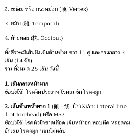
2. ขม่อม หรือ กระหม่อม (顶, Vertex)
3. ขมับ (颞, Temporal)
4. ท้ายทอย (枕, Occiput)
ทั้งศีรษะมีเส้นฝังเข็มด้านซ้าย-ขวา 11 คู่ และตรงกลาง 3
เส้น (14 ชื่อ)
รวมทั้งหมด 25 เส้น ดังนี้
1. เส้นกลางหน้าผาก
ข้อบ่งใช้: โรคจิตประสาท โรคลมชัก โรคจมูก
2. เส้นข้างหน้าผาก 1
(额一线 ÉYīXiàn: Lateral line
1 of forehead) หรือ MS2
ข้อบ่งใช้: โรคหัวใจขาดเลือด เจ็บหน้าอก หอบหืด หลอดลม
อักเสบ โรคจมูก นอนไม่หลับ