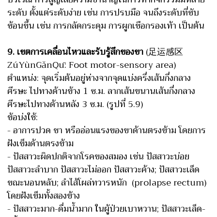
ระดับ ตั้งแต่ระดับง่าย เช่น การปรบมือ จนถึงระดับที่ซับ
ซ้อนขึ้น เช่น การกลัดกระดุม การผูกเชือกรองเท้า เป็นต้น
9. เขตการเคลื่อนไหวและรับรู้สึกของขา
(足运感区
ZúYùnGǎnQū: Foot motor-sensory area)
ตำแหน่ง: จุดเริ่มต้นอยู่ห่างจากจุดแบ่งครึ่งเส้นกึ่งกลาง
ศีรษะ ไปทางด้านข้าง 1 ซ.ม. ลากเส้นขนานเส้นกึ่งกลาง
ศีรษะไปทางด้านหลัง 3 ซ.ม. (รูปที่ 5.9)
ข้อบ่งใช้:
- อาการปวด ชา หรืออ่อนแรงของขาด้านตรงข้าม โดยการ
ฝังเข็มด้านตรงข้าม
- ปัสสาวะผิดปกติจากโรคของสมอง เช่น ปัสสาวะบ่อย
ปัสสาวะลำบาก ปัสสาวะไม่ออก ปัสสาวะค้าง; ปัสสาวะเล็ด
ขณะนอนหลับ; ลำไส้โผล่ทวารหนัก (prolapse rectum)
โดยฝังเข็มทั้งสองข้าง
- ปัสสาวะมาก-ดื่มน้ำมาก ในผู้ป่วยเบาหวาน; ปัสสาวะเล็ด-