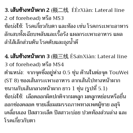
3. เส้นข้างหน้าผาก 2
(额二线 ÉÈrXiàn: Lateral line
2 of forehead) หรือ MS3
ข้อบ่งใช้: โรคเกี่ยวกับตา และท้อง เช่น โรคกระเพาะอาหาร
อักเสบทั้งเฉียบพลันและเรื้อรัง แผลกระเพาะอาหาร แผล
ลำไส้เล็กส่วนต้น โรคตับและถุงน้ำดี
4. เส้นข้างหน้าผาก 3
(额三线 ÉSānXiàn: Lateral line
3 of forehead) หรือ MS4
ตำแหน่ง: จากจุดซึ่งอยู่ห่าง 0.5 ชุ่น ด้านในต่อจุด TouWei
(ST 8) ของเส้นกระเพาะอาหาร ลากเส้นไปทางหน้าผาก
ขนานกับเส้นกลางหน้าผาก ยาว 1 ชุ่น (รูปที่ 5.1)
ข้อบ่งใช้: เลือดออกผิดปกติจากมดลูก มดลูกหย่อนหรือยื่น
ออกช่องคลอด ชายเสื่อมสมรรถภาพทางเพศผู้ชาย อสุจิ
เคลื่อนเอง ปัสสาวะเล็ด ปัสสาวะบ่อย ปวดท้องส่วนล่าง และ
โรคเกี่ยวกับตา