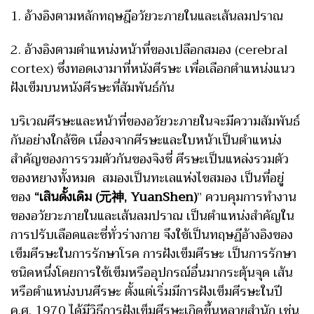
1. อ้างอิงตามหลักทฤษฎีอวัยวะภายในและเส้นลมปราณ
2. อ้างอิงตามตำแหน่งหน้าที่ของเปลือกสมอง (cerebral
cortex) ซึ่งทอดเงามาที่หนังศีรษะ เพื่อเลือกตำแหน่งแนว
ฝังเข็มบนหนังศีรษะที่สัมพันธ์กัน
บริเวณศีรษะและหน้าที่ของอวัยวะภายในจะมีความสัมพันธ์
กันอย่างใกล้ชิด เนื่องจากศีรษะและใบหน้าเป็นตำแหน่ง
สำคัญของการรวมตัวกันของจิงชี่ ศีรษะเป็นแหล่งรวมตัว
ของหยางทั้งหมด สมองเป็นทะเลแห่งไขสมอง เป็นที่อยู่
ของ
“เสินดั้งเดิม (元神, YuanShen)
” ควบคุมการทำงาน
ของอวัยวะภายในและเส้นลมปราณ เป็นตำแหน่งสำคัญใน
การปรับเลือดและชี่ทั่วร่างกาย จึงใช้เป็นทฤษฏีอ้างอิงของ
เข็มศีรษะในการรักษาโรค การฝังเข็มศีรษะ เป็นการรักษา
ชนิดหนึ่งโดยการใช้เข็มหรืออุปกรณ์อื่นมากระตุ้นจุด เส้น
หรือตำแหน่งบนศีรษะ ตั้งแต่เริ่มมีการฝังเข็มศีรษะในปี
ค.ศ. 1970 ได้มีวิธีการฝังเข็มศีรษะเกิดขึ้นหลายสำนัก เช่น