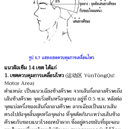
แนวฝังเข็ม 14 เขต ได้แก่
1. เขตควบคุมการเคลื่อนไหว
(运动区 YùnTòngQū:
Motor Area)
ตำแหน่ง: เป็นแนวเฉียงข้างศีรษะ จากเส้นกึ่งกลางศีรษะถึง
เส้นข้างศีรษะ จุดเริ่มต้นหรือจุดบน อยู่ที่ 0.5 ซ.ม. หลังต่อ
จุดแบ่งครึ่งของเส้นกึ่งกลางศีรษะ ลากเฉียงเป็นแนวเส้น
ตรงไปยังจุดสิ้นสุดหรือจุดล่าง ที่จุดตัดกันระหว่างเส้นข้าง
ศีรษะกับขอบแนวไรผมหน้าผาก ซึ่งอยู่ตรงขมับที่มุมจอน