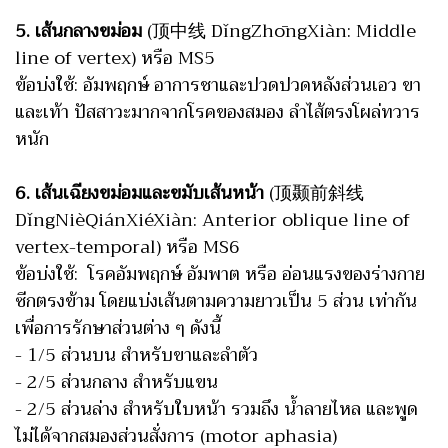
5. เส้นกลางขม่อม
(顶中线 DǐngZhōngXiàn: Middle
line of vertex) หรือ MS5
ข้อบ่งใช้: อัมพฤกษ์ อาการชาและปวดปวดหลังส่วนเอว ขา
และเท้า ปัสสาวะมากจากโรคของสมอง ลำไส้ตรงโผล่ทวาร
หนัก
6. เส้นเฉียงขม่อมและขมับเส้นหน้า
(顶颞前斜线
DǐngNièQiánXiéXiàn: Anterior oblique line of
vertex-temporal) หรือ MS6
ข้อบ่งใช้: โรคอัมพฤกษ์ อัมพาต หรือ อ่อนแรงของร่างกาย
ซีกตรงข้าม โดยแบ่งเส้นตามความยาวเป็น 5 ส่วน เท่ากัน
เพื่อการรักษาส่วนต่าง ๆ ดังนี้
- 1/5 ส่วนบน สำหรับขาและลำตัว
- 2/5 ส่วนกลาง สำหรับแขน
- 2/5 ส่วนล่าง สำหรับใบหน้า รวมถึง น้ำลายไหล และพูด
ไม่ได้จากสมองส่วนสั่งการ (motor aphasia)