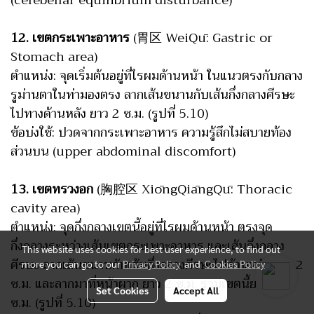
12. เขตกระเพาะอาหาร
(胃区 WeiQū: Gastric or
Stomach area)
ตำแหน่ง: จุดเริ่มต้นอยู่ที่ไรผมด้านหน้า ในแนวตรงกับกลาง
รูม่านตาในท่ามองตรง ลากเส้นขนานกับเส้นกึ่งกลางศีรษะ
ไปทางด้านหลัง ยาว 2 ซ.ม. (รูปที่ 5.10)
ข้อบ่งใช้: ปวดจากกระเพาะอาหาร ความรู้สึกไม่สบายท้อง
ส่วนบน (upper abdominal discomfort)
13. เขตทรวงอก
(胸腔区 XiōngQiāngQū: Thoracic
cavity area)
ตำแหน่ง: จุดกึ่งกลางเขตนี้อยู่ที่ไรผมด้านหน้า ตรงจุด
กึ่งกลางระหว่างเส้นเขตกระเพาะอาหาร และเส้นกึ่งกลาง
This website uses cookies for best user experience, to find out
ศีรษะ ลากเส้นขนานกับเส้นกึ่งกลางศีรษะไปด้านหลัง ยาว 2
more you can go to our
Privacy Policy
and
Cookies Policy
ซ.ม. และลากมาที่หน้าผาก ยาว 2 ซ.ม. รวมเขตนี้ยาว 4
Set Cookies
Accept All
ซ.ม. (รูปที่ 5.10)