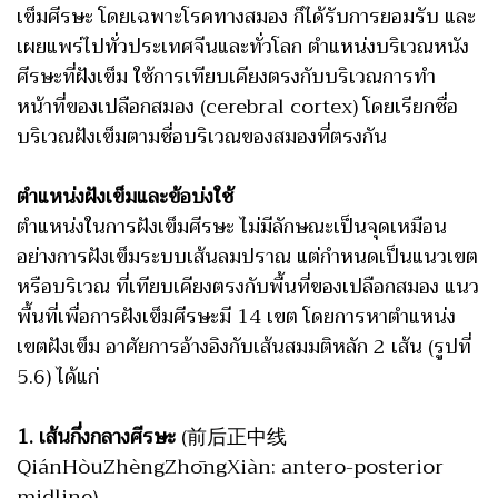
เข็มศีรษะ โดยเฉพาะโรคทางสมอง ก็ได้รับการยอมรับ และ
เผยแพร่ไปทั่วประเทศจีนและทั่วโลก ตำแหน่งบริเวณหนัง
ศีรษะที่ฝังเข็ม ใช้การเทียบเคียงตรงกับบริเวณการทำ
หน้าที่ของเปลือกสมอง (cerebral cortex) โดยเรียกชื่อ
บริเวณฝังเข็มตามชื่อบริเวณของสมองที่ตรงกัน
ตำแหน่งฝังเข็มและข้อบ่งใช้
ตำแหน่งในการฝังเข็มศีรษะ ไม่มีลักษณะเป็นจุดเหมือน
อย่างการฝังเข็มระบบเส้นลมปราณ แต่กำหนดเป็นแนวเขต
หรือบริเวณ ที่เทียบเคียงตรงกับพื้นที่ของเปลือกสมอง แนว
พื้นที่เพื่อการฝังเข็มศีรษะมี 14 เขต โดยการหาตำแหน่ง
เขตฝังเข็ม อาศัยการอ้างอิงกับเส้นสมมติหลัก 2 เส้น (รูปที่
5.6) ได้แก่
1. เส้นกึ่งกลางศีรษะ
(前后正中线
QiánHòuZhèngZhōngXiàn: antero-posterior
midline)