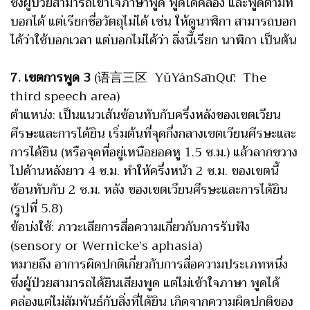
ซึ่งผู้ป่วยสามารถเข้าใจภาษาพูด พูดได้คล่อง และพูดตามที่
บอกได้ แต่เรียกชื่อวัตถุไม่ได้ เช่น ให้ดูนาฬิกา สามารถบอก
ได้ว่าใช้บอกเวลา แต่บอกไม่ได้ว่า สิ่งนี้เรียก นาฬิกา เป็นต้น
7. เขตการพูด 3
(语言三区 YǔYánSānQū: The
third speech area)
ตำแหน่ง: เป็นแนวเส้นซ้อนทับกับครึ่งหลังของเขตเวียน
ศีรษะและการได้ยิน เริ่มต้นที่จุดกึ่งกลางเขตเวียนศีรษะและ
การได้ยิน (หรือจุดที่อยู่เหนือยอดหู 1.5 ซ.ม.) แล้วลากขวาง
ไปด้านหลังยาว 4 ซ.ม. ทำให้ครึ่งหน้า 2 ซ.ม. ของเขตนี้
ซ้อนทับกับ 2 ซ.ม. หลัง ของเขตเวียนศีรษะและการได้ยิน
(รูปที่ 5.8)
ข้อบ่งใช้: ภาวะเสียการสื่อความเกี่ยวกับการรับฟัง
(sensory or Wernicke’s aphasia)
หมายถึง อาการผิดปกติเกี่ยวกับการสื่อความประเภทหนึ่ง
ซึ่งผู้ป่วยสามารถได้ยินเสียงพูด แต่ไม่เข้าใจภาษา พูดได้
คล่องแต่ไม่สัมพันธ์กับสิ่งที่ได้ยิน เกิดจากความผิดปกติของ