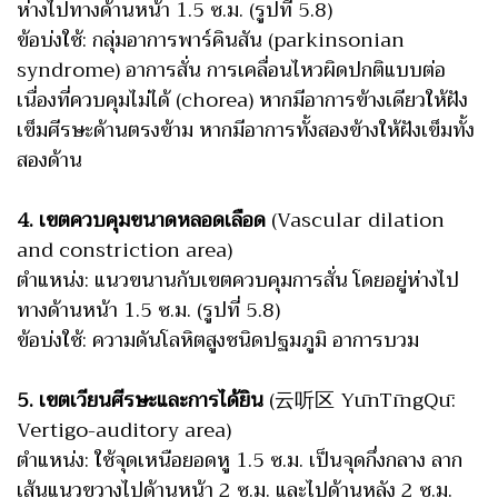
ห่างไปทางด้านหน้า 1.5 ซ.ม. (รูปที่ 5.8)
ข้อบ่งใช้: กลุ่มอาการพาร์คินสัน (parkinsonian
syndrome) อาการสั่น การเคลื่อนไหวผิดปกติแบบต่อ
เนื่องที่ควบคุมไม่ได้ (chorea) หากมีอาการข้างเดียวให้ฝัง
เข็มศีรษะด้านตรงข้าม หากมีอาการทั้งสองข้างให้ฝังเข็มทั้ง
สองด้าน
4. เขตควบคุมขนาดหลอดเลือด
(Vascular dilation
and constriction area)
ตำแหน่ง: แนวขนานกับเขตควบคุมการสั่น โดยอยู่ห่างไป
ทางด้านหน้า 1.5 ซ.ม. (รูปที่ 5.8)
ข้อบ่งใช้: ความดันโลหิตสูงชนิดปฐมภูมิ อาการบวม
5. เขตเวียนศีรษะและการได้ยิน
(云听区 YūnTīngQū:
Vertigo-auditory area)
ตำแหน่ง: ใช้จุดเหนือยอดหู 1.5 ซ.ม. เป็นจุดกึ่งกลาง ลาก
เส้นแนวขวางไปด้านหน้า 2 ซ.ม. และไปด้านหลัง 2 ซ.ม.