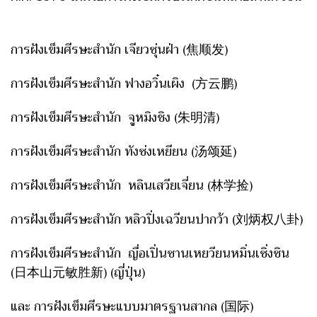
การฝังเข็มศีรษะสำนัก เจียวซุ่นฝ่า (焦顺发)
การฝังเข็มศีรษะสำนัก ฟางอวิ๋นเผิง (方云鹏)
การฝังเข็มศีรษะสำนัก จูหมิงชิง (朱明清)
การฝังเข็มศีรษะสำนัก ทังซ่งเหยียน (汤颂延)
การฝังเข็มศีรษะสำนัก หลินเสวียเจี่ยน (林学捡)
การฝังเข็มศีรษะสำนัก หลิวปิ่งเฉวียนปากว้า (刘炳权八卦)
การฝังเข็มศีรษะสำนัก ญื่อเปิ่นซานเหยวียนหมิ่นเซิ่งซิน
(日本山元敏胜新) (ญี่ปุ่น)
และ การฝังเข็มศีรษะแบบมาตรฐานสากล (国际)