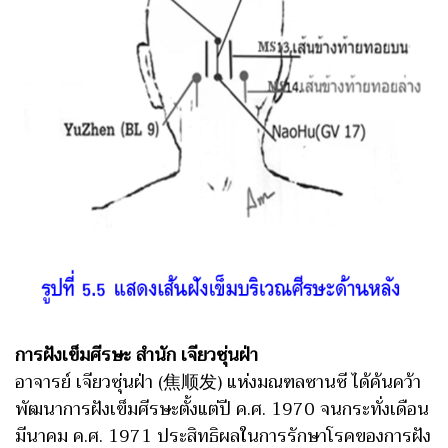
การฝังเข็มศีรษะ สำนัก เจียวซุ่นฝ่า
อาจารย์ เจียวซุ่นฝ่า (焦顺发) แห่งมณฑลซานซี ได้ค้นคว้า
พัฒนาการฝังเข็มศีรษะตั้งแต่ปี ค.ศ. 1970 จนกระทั่งเดือน
มีนาคม ค.ศ. 1971 ประสิทธิผลในการรักษาโรคของการฝัง