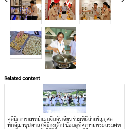
Related content
คลินิกการแพทย์แผนจีนหัวเฉียว ร่วมพิธีบำเพ็ญกุศล
ทักษิณานุปทาน (พิธีกงเต๊ก) น้อมอุทิศถวายพระบรมศพ