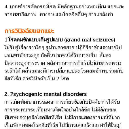
4. เกณฑ์การคัดกรองโรค มีหลักฐานอย่างพอเพียง แยกแยะ
จากพยาธิสภาพ ทางกายและโรคจิตอื่นๆ การแกล้งทำ
การวินิจฉัยแยกแยะ
1.โรคลมชักแบบเต็มรูปแบบ (grand mal seizures)
ไม่รับรู้เรื่องราวใดๆ รูม่านตาขยาย ปฏิกิริยาต่อแสงหายไป
แขนขาชักกระตุก กัดลิ้นปากจนได้รับบาดเจ็บ ล้มลง
ปัสสาวะอุจจาระราด หลังจากอาการกำเริบไม่สามารถหวน
ระลึกได้ คลื่นสมองมีการเปลี่ยนแปลง โรคลมชักพบร่วมกับ
ฮิสทีเรีย ควรวินิจฉัยเป็น 2 โรค
2. Psychogenic mental disorders
การเกิดพัฒนาการของอาการเกี่ยวข้องกับปัจจัยการได้รับ
การกระทบกระเทือนทางจิตใจอย่างใกล้ชิด ไม่มีลักษณะ
พิเศษของบุคลิกโรคฮิสทีเรีย ไม่มีการแสดงอารมณ์ที่มาก
เป็นพิเศษของโรคฮิสทีเรีย ไม่มีการเสแสร้งและทำให้ใหญ่