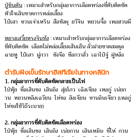
ปู่ซินตัน
: เหมาะสำหรับกลุ่มอาการเลือดพร่องชี่ตับติดขัด
หัวใจเสินขาดการหล่อเลี้ยง
ไป๋เสา ซวนเจ่าเหริน สือชังผุ ยวีจิน หยวนจื้อ เหอฮวนผี
หยางเสวี่ยหรงจินทัง
: เหมาะสำหรับกลุ่มอาการเลือดพร่อง
ชีตับติดขัด เลือดไม่หล่อเลี้ยงเส้นเอ็น ลั่วม่ายขาดสมดุล
ฉายหู ไป๋เสา มู่กวา ซังจือ ซือกวาลั่ว เฉาไป๋จู๋ ฝูหลิง
ตำรับฝังเข็มรักษาฮิสทีเรียในทางคลินิก
1. กลุ่มอาการชี่ตับติดขัดกลายเป็นไฟ
ไป่หุ้ย ซื่อเสินชง เสินถิง สุ่ยโกว เฉิงเจียง เหอกู่ เน่ยก
วน หยวนหลิงเฉวียน ไท่ชง สิงเจียน ซานอินเจียว (เหอกู่
ไท่ชงใช้วิธีระบาย)
2. กลุ่มอาการชี่ตับติดขัดเลือดพร่อง
ไป่หุ้ย ซื่อเสินชง เสินถิง เน่ยกวน เสินเหมิน ชี่ไห่ กวน