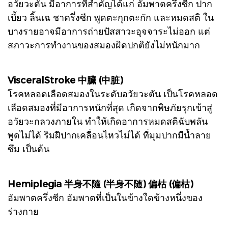
อวัยวะตัน มีอาการที่สำคัญได้แก่ อัมพาตครึ่งซีก ปาก
เบี้ยว ลิ้นเฉ ชาครึ่งซีก พูดตะกุกตะกัก และหมดสติ ใน
บางรายอาจมีอาการถ่ายปัสสาวะอุจจาระไม่ออก แต่
สภาวะการทำงานของสมองผิดปกติยังไม่หนักมาก
VisceralStroke 中臟 (中脏)
โรคหลอดเลือดสมองในระดับอวัยวะตัน เป็นโรคหลอด
เลือดสมองที่มีอาการหนักที่สุด เกิดจากพิษภัยรุกเข้าสู่
อวัยวะกลวงภายใน ทำให้เกิดอาการหมดสติฉับพลัน
พูดไม่ได้ ริมฝีปากเคลื่อนไหวไม่ได้ ที่มุมปากมีน้ำลาย
ซึม เป็นต้น
Hemiplegia 半身不隨 (半身不随) 偏枯 (偏枯)
อัมพาตครึ่งซีก อัมพาตที่เป็นในข้างใดข้างหนึ่งของ
ร่างกาย