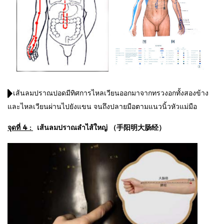
เส้นลมปราณปอดมีทิศการไหลเวียนออกมาจากทรวงอกทั้งสองข้าง
และไหลเวียนผ่านไปยังแขน จนถึงปลายมือตามแนวนิ้วหัวแม่มือ
จุดที่ 4 :
เส้นลมปราณลำไส้ใหญ่ （手阳明大肠经）