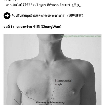
- หากเป็นไปได้ใช้วิธีรมโกฐยา ที่ทําจาก อ้ายเยว่（艾灸）
4. ปรับสมดุลม้ามและกระเพาะอาหาร （调理脾胃）
จุดที่ 1 :
จุดจงหว่าน 中脘 (ZhongWan)