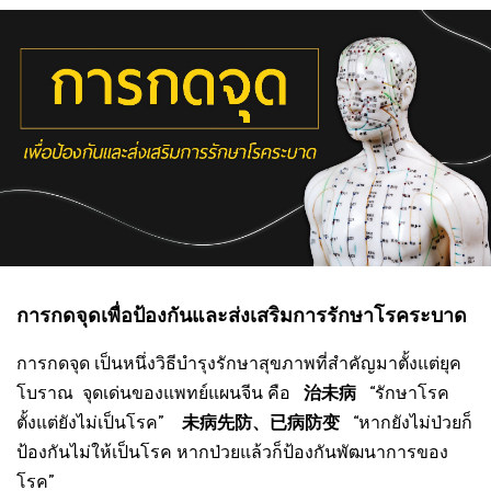
การกดจุดเพื่อป้องกันและส่งเสริมการรักษาโรคระบาด
การกดจุด เป็นหนึ่งวิธีบำรุงรักษาสุขภาพที่สำคัญมาตั้งแต่ยุค
โบราณ จุดเด่นของแพทย์แผนจีน คือ
治未病
“รักษาโรค
ตั้งแต่ยังไม่เป็นโรค”
未病先防、已病防变
“หากยังไม่ป่วยก็
ป้องกันไม่ให้เป็นโรค
หากป่วยแล้วก็ป้องกันพัฒนาการของ
โรค”