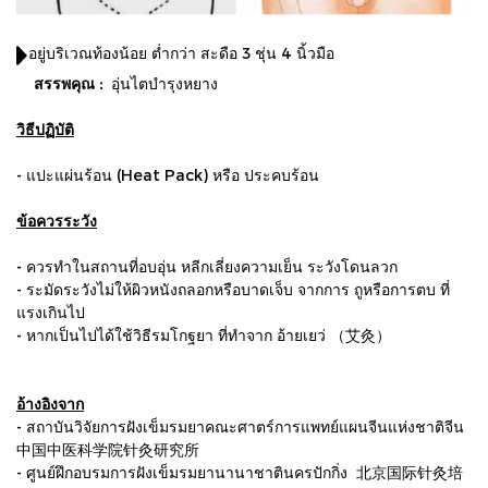
อยู่บริเวณท้องน้อย ต่ำกว่า สะดือ 3 ชุ่น 4 นิ้วมือ
สรรพคุณ :
อุ่นไตบำรุงหยาง
วิธีปฏิบัติ
- แปะแผ่นร้อน (Heat Pack) หรือ ประคบร้อน
ข้อควรระวัง
- ควรทำในสถานที่อบอุ่น หลีกเลี่ยงความเย็น ระวังโดนลวก
- ระมัดระวังไม่ให้ผิวหนังถลอกหรือบาดเจ็บ จากการ ถูหรือการตบ ที่
แรงเกินไป
- หากเป็นไปได้ใช้วิธีรมโกฐยา ที่ทำจาก อ้ายเยว่ （艾灸）
อ้างอิงจาก
- สถาบันวิจัยการฝังเข็มรมยาคณะศาตร์การแพทย์แผนจีนแห่งชาติจีน
中国中医科学院针灸研究所
- ศูนย์ฝึกอบรมการฝังเข็มรมยานานาชาตินครปักกิ่ง 北京国际针灸培