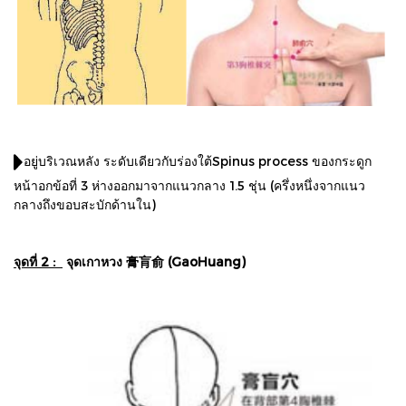
อยู่บริเวณหลัง ระดับเดียวกับร่องใต้Spinus process ของกระดูก
หน้าอกข้อที่ 3 ห่างออกมาจากแนวกลาง 1.5 ชุ่น (ครึ่งหนึ่งจากแนว
กลางถึงขอบสะบักด้านใน)
จุดที่ 2 :
จุดเกาหวง 膏肓俞 (GaoHuang)