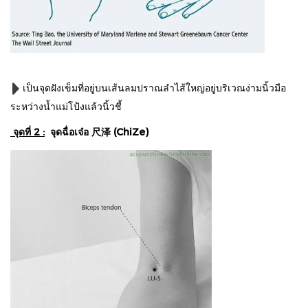
เป็นจุดฝังเข็มที่อยู่บนเส้นลมปราณลำไส้ใหญ่อยู่บริเวณง่ามนิ้วมือ
ระหว่างน้ำแม่โป้งแล้วนิ้วชี้
จุดที่ 2 :
จุดฉื่อเจ๋อ 尺泽 (ChiZe)