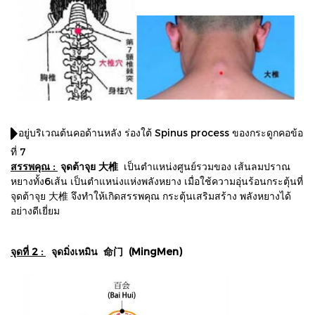
อยู่บริเวณต้นคอด้านหลัง ร่องใต้ Spinus process ของกระดูกคอข้อ
ที่ 7
สรรพคุณ :
จุดต้าจุย 大椎
เป็นตำแหน่งศูนย์รวมของ เส้นลมปราณ
หยางทั้ง6เส้น เป็นตำแหน่งแห่งพลังหยาง เมื่อใช้ความอุ่นร้อนกระตุ้นที่
จุดต้าจุย 大椎 จึงทำให้เกิดสรรพคุณ กระตุ้นเสริมสร้าง พลังหยางได้
อย่างดีเยี่ยม
จุดที่ 2 :
จุดมิ่งเหมิน 命门 (MingMen)