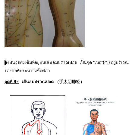
เป็นจุดฝังเข็มที่อยู่บนเส้นลมปราณปอด เป็นจุด “เหอ”(合) อยู่บริเวณ
ร่องข้อพับระหว่างข้อศอก
จุดที่ 3 :
เส้นลมปราณปอด （手太阴肺经）