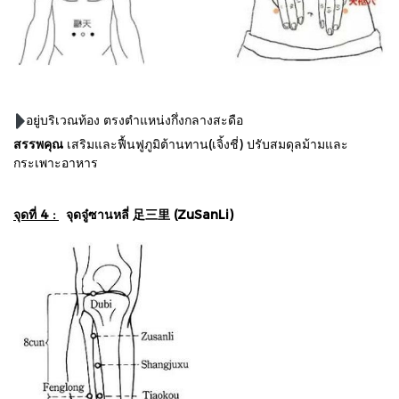
อยู่บริเวณท้อง ตรงตำแหน่งกึ่งกลางสะดือ
สรรพคุณ
เสริมและฟื้นฟูภูมิต้านทาน(เจิ้งชี่) ปรับสมดุลม้ามและ
กระเพาะอาหาร
จุดที่ 4 :
จุดจู๋ซานหลี่ 足三里 (ZuSanLi)