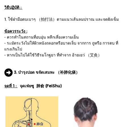
วิธีปฏิบัติ :
1. ใช้ฝ่ามือตบเบาๆ （拍打法）ตามแนวเส้นลมปราณ และจดฝังเข็ม
ข้อควรระวัง :
- ควรทำในสถานที่อบอุ่น หลีกเลี่ยงความเย็น
- ระมัดระวังไม่ให้ผิวหนังถลอกหรือบาดเจ็บ จากการ ถูหรือ การตบ ที่
แรงเกินไป
- หากเป็นไปได้ใช้วิธีรมโกฐยา ที่ทำจาก อ้ายเยว่ （艾灸）
3. บำรุงปอด ขจัดเสมหะ （补肺化痰）
จุดที่ 1 :
จุดเฟ่ยซู 肺俞 (FeiShu)