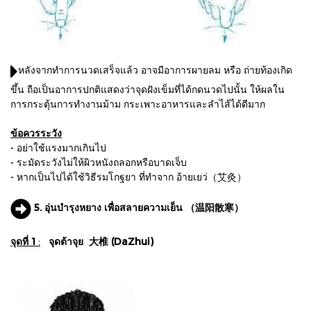
หลังจากทำการนวดเสร็จแล้ว อาจมีอาการผายลม หรือ ถ่ายท้องเกิด
ขึ้น ถือเป็นอาการปกติแสดงว่าจุดฝังเข็มที่ได้กดนวดไปนั้น ให้ผลใน
การกระตุ้นการทำงานม้าม กระเพาะอาหารและลำไส้ได้ดีมาก
ข้อควรระวัง
- อย่าใช้แรงมากเกินไป
- ระมัดระวังไม่ให้ผิวหนังถลอกหรือบาดเจ็บ
- หากเป็นไปได้ใช้วิธีรมโกฐยา ที่ทําจาก อ้ายเยว่（艾灸）
5. อุ่นบำรุงหยาง เพื่อสลายความเย็น （温阳散寒）
จุดที่ 1
:
จุดต้าจุย
大椎
(DaZhui)