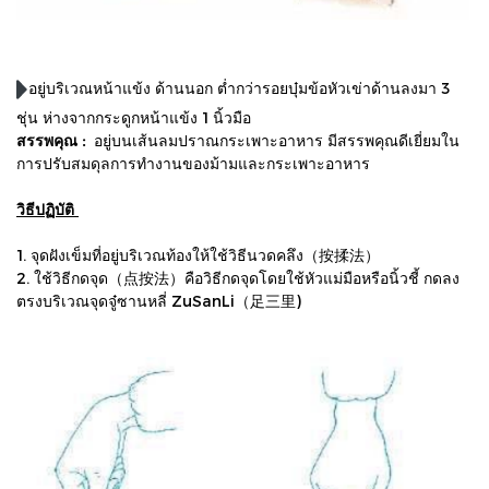
อยู่บริเวณหน้าแข้ง ด้านนอก ต่ำกว่ารอยบุ๋มข้อหัวเข่าด้านลงมา 3
ชุ่น ห่างจากกระดูกหน้าแข้ง 1 นิ้วมือ
สรรพคุณ :
อยู่บนเส้นลมปราณกระเพาะอาหาร
มีสรรพคุณดีเยี่ยมใน
การปรับสมดุลการทำงานของม้ามและกระเพาะอาหาร
วิธีปฏิบัติ
1. จุดฝังเข็มที่อยู่บริเวณท้องให้ใช้วิธีนวดคลึง（按揉法）
2. ใช้วิธีกดจุด（点按法）
คือวิธีกดจุดโดยใช้หัวแม่มือหรือนิ้วชี้ กดลง
ตรงบริเวณจุดจู๋ซานหลี่ ZuSanLi（足三里)