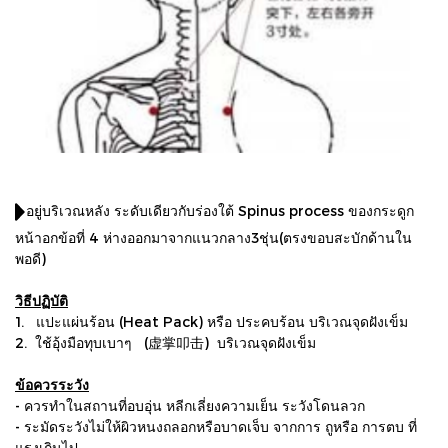
อยู่บริเวณหลัง ระดับเดียวกับร่องใต้ Spinus process ของกระดูก
หน้าอกข้อที่ 4 ห่างออกมาจากแนวกลาง3ชุ่น(ตรงขอบสะบักด้านใน
พอดี)
วิธีปฏิบัติ
1. แปะแผ่นร้อน (Heat Pack) หรือ ประคบร้อน บริเวณจุดฝังเข็ม
2. ใช้อุ้งมือทุบเบาๆ (虚掌叩击) บริเวณจุดฝังเข็ม
ข้อควรระวัง
- ควรทําในสถานที่อบอุ่น หลีกเลี่ยงความเย็น ระวังโดนลวก
- ระมัดระวังไม่ให้ผิวหนงถลอกหรือบาดเจ็บ จากการ ถูหรือ การตบ ที่
แรงเกินไป