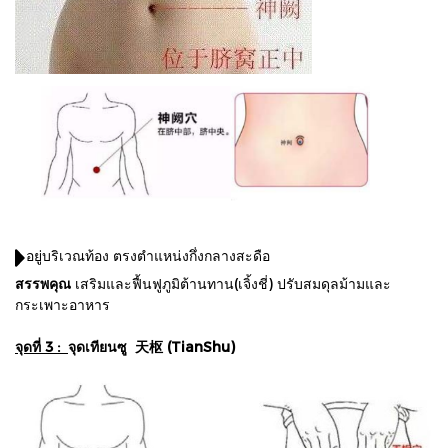
อยู่บริเวณท้อง ตรงตำแหน่งกึ่งกลางสะดือ
สรรพคุณ
เสริมและฟื้นฟูภูมิต้านทาน(เจิ้งชี่) ปรับสมดุลม้ามและ
กระเพาะอาหาร
จุดที่ 3 :
จุดเทียนซู 天枢 (TianShu)