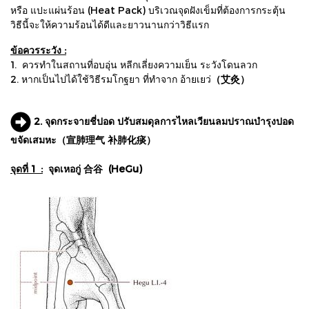
หรือ แปะแผ่นร้อน (Heat Pack) บริเวณจุดฝังเข็มที่ต้องการกระตุ้น
วิธีนี้จะให้ความร้อนได้ดีและยาวนานกว่าวิธีแรก
ข้อควรระวัง :
1. ควรทำในสถานที่อบอุ่น หลีกเลี่ยงความเย็น ระวังโดนลวก
2. หากเป็นไปได้ใช้วิธีรมโกฐยา ที่ทำจาก อ้ายเยว่
（艾灸）
2. จุดกระจายชี่ปอด ปรับสมดุลการไหลเวียนลมปราณบำรุงปอด
ขจัดเสมหะ（宣肺理气 补肺化痰）
จุดที่ 1 :
จุดเหอกู่ 合谷 (HeGu)