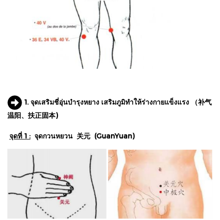
1.
จุดเสริมชี่อุ่นบำรุงหยาง เสริมภูมิทำให้ร่างกายแข็งแรง （补气
温阳、扶正固本)
จุดที่ 1 :
จุดกวนหยวน 关元 (GuanYuan)