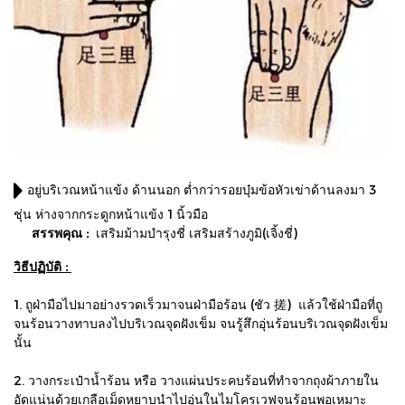
อยู่บริเวณหน้าแข้ง ด้านนอก ต่ำกว่ารอยบุ๋มข้อหัวเข่าด้านลงมา 3
ชุ่น ห่างจากกระดูกหน้าแข้ง 1 นิ้วมือ
สรรพคุณ :
เสริมม้ามบำรุงชี่ เสริมสร้างภูมิ(เจิ้งชี่)
วิธีปฏิบัติ :
1.
ถูฝ่ามือไปมาอย่างรวดเร็วมาจนฝ่ามือร้อน
(ชัว 搓) แล้วใช้ฝ่ามือที่ถู
จนร้อนวางทาบลงไปบริเวณจุดฝังเข็ม จนรู้สึกอุ่นร้อนบริเวณจุดฝังเข็ม
นั้น
2. วางกระเป๋าน้ำร้อน หรือ วางแผ่นประคบร้อนที่ทำจากถุงผ้าภายใน
อัดแน่นด้วยเกลือเม็ดหยาบนำไปอุ่นในไมโครเวฟจนร้อนพอเหมาะ