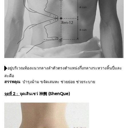
อยู่บริเวณท้องแนวกลางลําตัวตรงตําแหน่งกึ่งกลางระหวางลิ้นปี่และ
สะดือ
สรรพคุณ
บํารุงม้าม ขจัดเสมหะ ช่วยย่อย ช่วยระบาย
จุดที่ 2 :
จุดเสินเชว่ 神阙 (ShenQue)