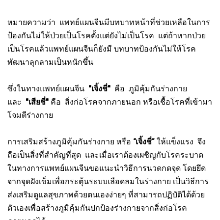
หมายความว่า
แพทย์แผนจีนมี
บทบาทหน้าที่ช่วยเหลือในการ
ป้องกันไม่ให้
ป่วยเป็นโรคตั้งแต่ยังไม่เป็นโรค แต่ถ้า
หากป่วย
เป็นโรคแล้วแพทย์แผนจีนก็ยังมี
บทบาทป้องกันไม่ให้โรค
พัฒนาลุกลามเป็น
หนักขึ้น
ซึ่งในทางแพทย์แผนจีน
"เจิ้งชี่"
คือ ภูมิคุ้มกันร่างกาย
และ
"เสียชี่"
คือ สิ่งก่อโรคจากภายนอก หรือเชื้อโรคที่เข้ามา
โจมตีร่างกาย
การเสริมสร้างภูมิคุ้มกันร่างกาย หรือ
“เจิ้งชี่”
ให้แข็งแรง จึง
ถือเป็นสิ่งที่สำคัญที่สุด และเมื่อเราต้องเผชิญกับโรคระบาด
ในทางการแพทย์แผนจีนขอแนะนำวิธีการนวดกดจุด โดยยึด
จากจุดฝังเข็มเพื่อกระตุ้นระบบเลือดลมในร่างกาย เป็นวิธีการ
ส่งเสริมดูแลสุขภาพด้วยตนเองง่ายๆ ที่สามารถปฏิบัติได้ด้วย
ตัวเองเพื่อสร้างภูมิคุ้มกันปกป้องร่างกายจากสิ่งก่อโรค