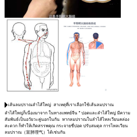
เส้นลมปราณลำไส้ใหญ่ สาเหตุที่เราเลือกใช้เส้นลมปราณ
ลำไส้ใหญ่ก็เนื่องมาจาก ในทางแพทย์จีน " ปอดและลำไส้ใหญ่ มีความ
สัมพันธ์เป็นอวัยวะคู่นอกในกัน หากลมปราณในลำไส้ไหลเวียนคล่อง
สะดวก ก็ทำให้เกิดสรรพคุณ กระจายชี่ปอด ปรับสมดุล การไหลเวียน
ลมปราณ（宣肺理气）ได้เช่นกัน