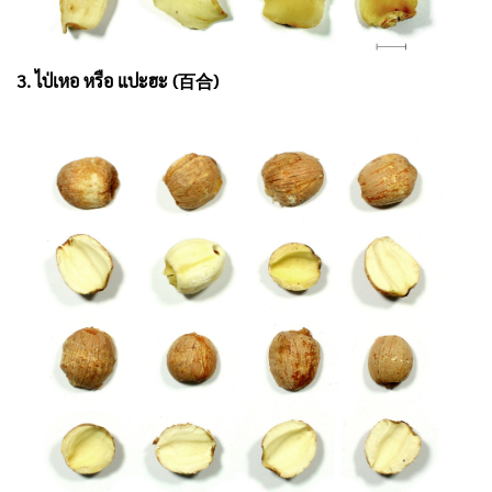
3. ไป่เหอ หรือ แปะฮะ (百合)