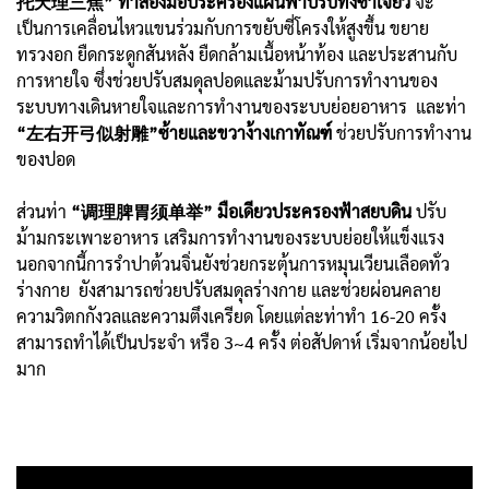
托天理三焦” ท่าสองมือประครองแผ่นฟ้าปรับทั้งซาเจียว
จะ
เป็นการเคลื่อนไหวแขนร่วมกับการขยับซี่โครงให้สูงขึ้น ขยาย
ทรวงอก ยืดกระดูกสันหลัง ยืดกล้ามเนื้อหน้าท้อง และประสานกับ
การหายใจ ซึ่งช่วยปรับสมดุลปอดและม้ามปรับการทำงานของ
ระบบทางเดินหายใจและการทำงานของระบบย่อยอาหาร และท่า
“左右开弓似射雕”ซ้ายและขวาง้างเกาทัณฑ์
ช่วยปรับการทำงาน
ของปอด
ส่วนท่า
“调理脾胃须单举” มือเดียวประครองฟ้าสยบดิน
ปรับ
ม้ามกระเพาะอาหาร เสริมการทำงานของระบบย่อยให้แข็งแรง
นอกจากนี้การรำปาต้วนจิ่นยังช่วยกระตุ้นการหมุนเวียนเลือดทั่ว
ร่างกาย ยังสามารถช่วยปรับสมดุลร่างกาย และช่วยผ่อนคลาย
ความวิตกกังวลและความตึงเครียด โดยแต่ละท่าทำ 16-20 ครั้ง
สามารถทำได้เป็นประจำ หรือ 3~4 ครั้ง ต่อสัปดาห์ เริ่มจากน้อยไป
มาก