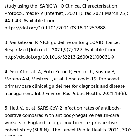
study using the ISARIC WHO Clinical Characterisation
Protocol. medRxiv [Internet]. 2021 [Cited 2021 March 25];
44:1-43. Available from:
https://doi.org/10.1101/2021.03.18.21253888
3. Venkatesan P. NICE guideline on long COVID. Lancet
Respir Med [Internet]. 2021;9(2):129. Available from:
http://dx.doi.org/10.1016/S2213-2600(21)00031-X
4. Sisó-Almirall A, Brito-Zerón P, Ferrín LC, Kostov B,
Moreno AM, Mestres J, et al. Long covid-19: Proposed
primary care clinical guidelines for diagnosis and disease
management. Int J Environ Res Public Health. 2021;18(8).
5. Hall VJ et al. SARS-CoV-2 infection rates of antibody-
positive compared with antibody-negative health-care
workers in England: a large, multicentre, prospective
cohort study (SIREN) . The Lancet Public Health. 2021; 397: