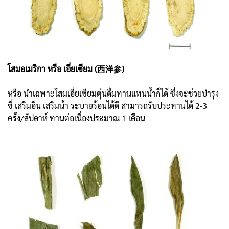
โสมอเมริกา หรือ เอี่ยเซียม (西洋参)
หรือ นำเฉพาะโสมเอี่ยเซียมตุ๋นดื่มทานแทนน้ำก็ได้ ซึ่งจะช่วยบำรุง
ชี่ เสริมอิน เสริมน้ำ ระบายร้อนได้ดี สามารถรับประทานได้ 2-3
ครั้ง/สัปดาห์ ทานต่อเนื่องประมาณ 1 เดือน