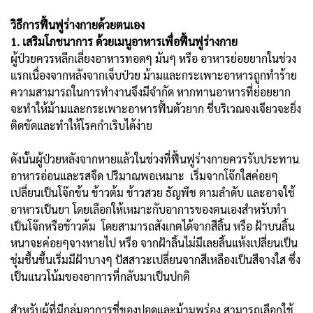
วิธีการฟื้นฟูร่างกายด้วยตนเอง
1. เสริมโภชนาการ ด้วยเมนูอาหารเพื่อฟื้นฟูร่างกาย
ผู้ป่วยควรหลีกเลี่ยงอาหารทอดๆ มันๆ หรือ อาหารย่อยยากในช่วง
แรกเนื่องจากหลังจากเจ็บป่วย ม้ามและกระเพาะอาหารถูกทำร้าย
ความสามารถในการทำงานจึงมีจำกัด หากทานอาหารที่ย่อยยาก
จะทำให้ม้ามและกระเพาะอาหารฟื้นตัวยาก ชี่บริเวณจงเจียวจะยิ่ง
ติดขัดและทำให้โรคกำเริบได้ง่าย
ดังนั้นผู้ป่วยหลังจากหายแล้วในช่วงที่ฟื้นฟูร่างกายควรรับประทาน
อาหารอ่อนและรสจืด ปริมาณพอเหมาะ เริ่มจากโจ๊กใสค่อยๆ
เปลี่ยนเป็นโจ๊กข้น ข้าวต้ม ข้าวสวย ธัญพืช ตามลำดับ และอาจใช้
อาหารเป็นยา โดยเลือกให้เหมาะกับอาการของตนเองสำหรับทำ
เป็นโจ๊กหรือข้าวต้ม โดยสามารถสังเกตได้จากสีลิ้น หรือ ฝ้าบนลิ้น
หนาจะค่อยๆจางหายไป หรือ จากฝ้าลิ้นไม่มีเลยลิ้นแห้งเปลี่ยนเป็น
ชุ่มชื้นขึ้นเริ่มมีฝ้าบางๆ ปัสสาวะเปลี่ยนจากสีเหลืองเป็นสีจางใส ซึ่ง
เป็นแนวโน้มของอาการที่กลับมาเป็นปกติ
สำหรับผู้ที่มีกลุ่มอาการชี่ของปอดและม้ามพร่อง สามารถเลือกใช้