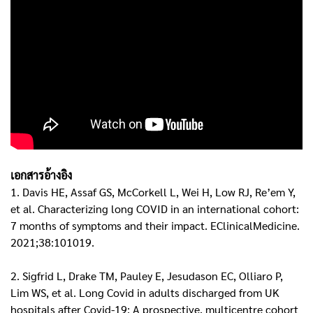
เอกสารอ้างอิง
1. Davis HE, Assaf GS, McCorkell L, Wei H, Low RJ, Re’em Y,
et al. Characterizing long COVID in an international cohort:
7 months of symptoms and their impact. EClinicalMedicine.
2021;38:101019.
2. Sigfrid L, Drake TM, Pauley E, Jesudason EC, Olliaro P,
Lim WS, et al. Long Covid in adults discharged from UK
hospitals after Covid-19: A prospective, multicentre cohort