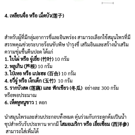
4. เหลียนจื่อ หรือ เม็ดบัว(莲子)
สำหรับผู้ที่มีกลุ่มอาการชี่และอินพร่อง สามารถเลือกใช้สมุนไพรที่มี
สรรพคุณช่วยระบายร้อนขับพิษ บำรุงชี่ เสริมอินและสร้างน้ำเสริม
ความชุ่มชื้นคืนปอด ได้แก่
1. ใบไผ่ หรือ จู๋เยี่ย (竹叶)
10 กรัม
2. หลูเกิน (芦根)
10 กรัม
3. ไป่เหอ หรือ แปะฮะ (百合)
10 กรัม
4. ยวี่จู๋ หรือ เง็กเต็ก (玉竹)
10 กรัม
5. รากบัวสด (莲藕) และ ฟักเขียว (冬瓜)
อย่างละ 300 กรัม
หรือพอประมาณ
6. เห็ดหูหนูขาว
1 ดอก
นำสมุนไพรและส่วนประกอบทั้งหมด ตุ๋นร่วมกับกระดูกต้มเป็นน้ำ
ซุปสำหรับรับประทาน หากมี
โสมอเมริกา หรือ เอี่ยเซียม (西洋参)
สามารถใส่เพิ่มได้