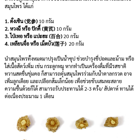
สมุนไพร ได้แก่
1. ตั่งเซิน (党参)
10 กรัม
2. หวงฉี หรือ ปักคี้ (黄芪)
10 กรัม
3. ไป่เหอ หรือ แปะฮะ (百合)
20 กรัม
4. เหลียนจื่อ หรือ เม็ดบัว(莲子)
20 กรัม
นำสมุนไพรทั้งหมดมาปรุงเป็นน้ำซุป ช่วยบำรุงชี่ปอดและม้าม หรือ
ใส่เนื้อสัตว์เพิ่ม เช่น กระดูกหมู หากทำเป็นเครื่องดื่มที่มีรสชาติ
หวานสดชื่นชุ่มคอ ก็สามารถตุ๋นสมุนไพรร่วมกับน้ำตาลกรวด อาจ
เพิ่มลูกเดือย และเปลือกส้มเล็กน้อย เพื่อช่วยขับเสมหะสลาย
ความชื้นด้วยก็ได้ สามารถรับประทานได้ 2-3 ครั้ง/ สัปดาห์ ทานได้
ต่อเนื่องประมาณ 1 เดือน