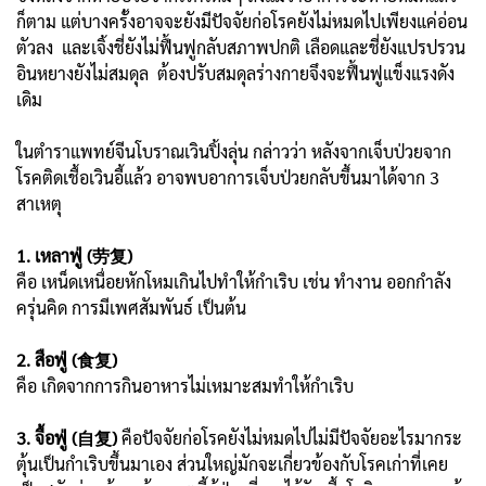
ก็ตาม แต่บางครั้งอาจจะยังมีปัจจัยก่อโรคยังไม่หมดไปเพียงแค่อ่อน
ตัวลง และเจิ้งชี่ยังไม่ฟื้นฟูกลับสภาพปกติ เลือดและชี่ยังแปรปรวน
อินหยางยังไม่สมดุล ต้องปรับสมดุลร่างกายจึงจะฟื้นฟูแข็งแรงดัง
เดิม
ในตำราแพทย์จีนโบราณเวินปิ้งลุ่น กล่าวว่า หลังจากเจ็บป่วยจาก
โรคติดเชื้อเวินอี้แล้ว อาจพบอาการเจ็บป่วยกลับขึ้นมาได้จาก 3
สาเหตุ
1. เหลาฟู่ (劳复)
คือ เหน็ดเหนื่อยหักโหมเกินไปทำให้กำเริบ เช่น ทำงาน ออกกำลัง
ครุ่นคิด การมีเพศสัมพันธ์ เป็นต้น
2. สือฟู่ (食复)
คือ เกิดจากการกินอาหารไม่เหมาะสมทำให้กำเริบ
3. จื้อฟู่ (自复)
คือปัจจัยก่อโรคยังไม่หมดไปไม่มีปัจจัยอะไรมากระ
ตุ้นเป็นกำเริบขึ้นมาเอง ส่วนใหญ่มักจะเกี่ยวข้องกับโรคเก่าที่เคย