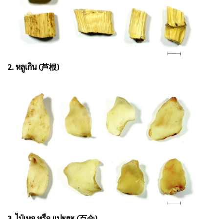
2. หลูเกิน (芦根)
3. ไป่เหอ หรือ แปะฮะ (百合)