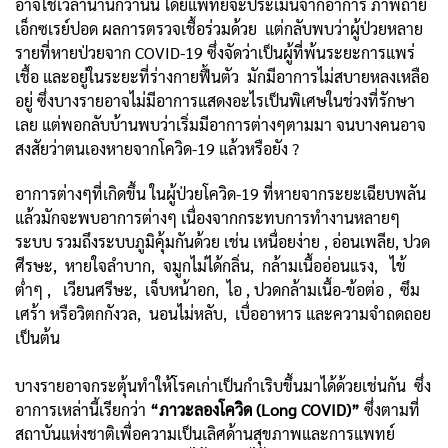
อาจใช้เวลานานกว่านั้น โดยแพทย์จะประเมินจากอาการ ภาพถ่าย
เอ็กซเรย์ปอด ผลการตรวจเชื้อร่วมด้วย แต่กลับพบว่าผู้ป่วยหลาย
รายที่หายป่วยจาก COVID-19 ซึ่งจัดว่าเป็นผู้ที่พ้นระยะการแพร่
เชื้อ และอยู่ในระยะที่ร่างกายฟื้นตัว มักมีอาการไม่สบายหลงเหลือ
อยู่ ซึ่งบางรายอาจไม่มีอาการแสดงอะไรเป็นพิเศษในช่วงที่รักษา
เลย แต่พอกลับบ้านพบว่าเริ่มมีอาการต่างๆตามมา จนบางคนอาจ
สงสัยว่าตนเองหายจากโควิด-19 แล้วหรือยัง ?
อาการต่างๆที่เกิดขึ้น ในผู้ป่วยโควิด-19 ที่หายจากระยะเฉียบพลัน
แล้วมักจะพบอาการต่างๆ เนื่องจากกระทบการทำงานหลายๆ
ระบบ รวมถึงระบบภูมิคุ้มกันด้วย เช่น เหนื่อยง่าย , อ่อนเพลีย, ปวด
ศีรษะ, หายใจลำบาก, จมูกไม่ได้กลิ่น, กล้ามเนื้ออ่อนแรง, ไข้
ต่ำๆ , เวียนศรีษะ, เจ็บหน้าอก, ไอ , ปวดกล้ามเนื้อ-ข้อต่อ , ซึม
เศร้า หรือวิตกกังวล, นอนไม่หลับ, เบื่ออาหาร และความจำถดถอย
เป็นต้น
บางรายอาจกระตุ้นทำให้โรคเก่าเป็นกำเริบขึ้นมาได้ด้วยเช่นกัน ซึ่ง
อาการเหล่านี้เรียกว่า
“ภาวะลองโควิด (Long COVID)”
ซึ่งตามที่
สถาบันแห่งชาติเพื่อความเป็นเลิศด้านสุขภาพและการแพทย์