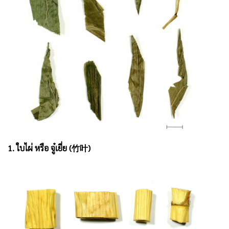
1. ใบไผ่ หรือ จู๋เยี่ย (竹叶)