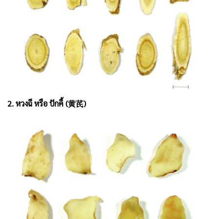
2. หวงฉี หรือ ปักคี้ (黄芪)