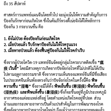
ถึง 35 สัปดาห์
ศาสตร์การแพทย์แผนจีนโดยทั่วไป จะมุ่งเน้นให้ความสำคัญกับการ
ป้องกันรักษาก่อนเกิดโรค ซึ่งในคัมภีร์หวงตี้เน่ยจิงได้ให้หลักการ
ป้องกัน 3 กระบวนชั้น คือ
1. ยังไม่ป่วย ต้องป้องกันก่อนเกิดโรค
2. เมื่อป่วยแล้ว รีบรักษาป้องกันไม่ให้โรครุนแรง
3. เมื่อหายป่วยแล้ว ต้องฟื้นฟูป้องกันไม่ให้โรคกำเริบ
ซึ่งจากผู้ป่วยโควิด-19 แพทย์จีนจัดอยู่กลุ่มโรคระบาดติดเชื้อ
“瘟
疫 เวินอี้”
โดยมีสาเหตุการเกิดจากปัจจัยก่อโรคที่ไม่ปกติไม่ได้เป็น
ไปตามฤดูกาลธรรมชาติ ซึ่งจากความเห็นของแพทย์จีนที่มีชื่อเสียง
ในประเทศจีนเห็นพ้องตรงกันว่าปัจจัยก่อโรคในครั้งนี้คือ
พิษ
ความชื้น “湿毒”
ซึ่งอาจมีได้ทั้ง
พิษเย็นชื้น (寒湿疫) พิษร้อนชื้น
(湿热疫) และพิษแห้งชื้น (暑湿疫)
ซึ่งก็จะขึ้นอยู่ที่ภูมิประเทศภูมิ
อากาศของแต่ละแหล่งที่อยู่ โดยตำแหน่งเกิดโรคอยู่ที่ปอด ส่วน
ม้ามและกระเพาะอาหารเป็นตัวแปรสำคัญในการพัฒนาของโรค
ซึ่งหลังจากหายป่วยจากโรคใหม่ๆ ถึงแม้ว่าอาการจะหายหมดแล้ว