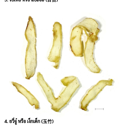
4. ยวี่จู๋ หรือ เง็กเต็ก (玉竹)