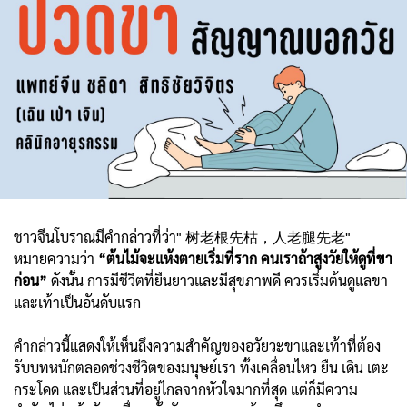
ชาวจีนโบราณมีคำกล่าวที่ว่า" 树老根先枯，人老腿先老"
หมายความว่า
“ต้นไม้จะแห้งตายเริ่มที่ราก คนเราถ้าสูงวัยให้ดูที่ขา
ก่อน”
ดังนั้น การมีชีวิตที่ยืนยาวและมีสุขภาพดี ควรเริ่มต้นดูแลขา
และเท้าเป็นอันดับแรก
คำกล่าวนี้แสดงให้เห็นถึงความสำคัญของอวัยวะขาและเท้าที่ต้อง
รับบทหนักตลอดช่วงชีวิตของมนุษย์เรา ทั้งเคลื่อนไหว ยืน เดิน เตะ
กระโดด และเป็นส่วนที่อยู่ไกลจากหัวใจมากที่สุด แต่ก็มีความ