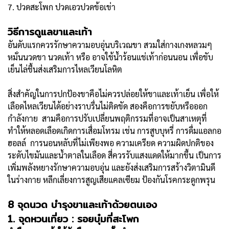
7. ปวดสะโพก ปวดเอวปวดข้อเข่า
วิธีการดูแลขาและเท้า
อันดับแรกควรรักษาความอบอุ่นบริเวณขา สวมใส่กางเกงหลวมๆ
หมั่นนวดขา นวดเท้า หรือ อาจใช้น้ำร้อนแช่เท้าก่อนนอน เพื่อขับ
เย็นไล่ชื้นส่งเสริมการไหลเวียนโลหิต
สิ่งสำคัญในการปกป้องขาคือไม่ควรปล่อยให้ขาและเท้าเย็น เพื่อให้
เลือดไหลเวียนได้อย่างราบรื่นไม่ติดขัด สองคือการขยับหรือออก
กำลังกาย สามคือการปรับเปลี่ยนพฤติกรรมที่อาจเป็นสาเหตุที่
ทำให้หลอดเลือดเกิดการเสื่อมโทรม เช่น การสูบบุหรี่ การดื่มแอลกอ
ฮอลล์ การนอนหลับที่ไม่เพียงพอ ความเครียด ความผิดปกติของ
ระดับไขมันและน้ำตาลในเลือด สี่ควรรับแสงแดดให้มากขึ้น เป็นการ
เพิ่มพลังหยางรักษาความอบอุ่น และยังส่งเสริมการสร้างวิตามินดี
ในร่างกาย หลีกเลี่ยงการสูญเสียแคลเซียม ป้องกันโรคกระดูกพรุน
8 จุดนวด บำรุงขาและเท้าด้วยตนเอง
1. จุดหวนเที่ยว : รอยบุ๋มที่สะโพก