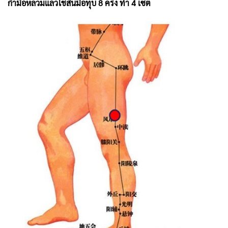
กำมือหลวมแล้วใช้สันมือทุบ 8 ครั้ง ทำ 4 เซต