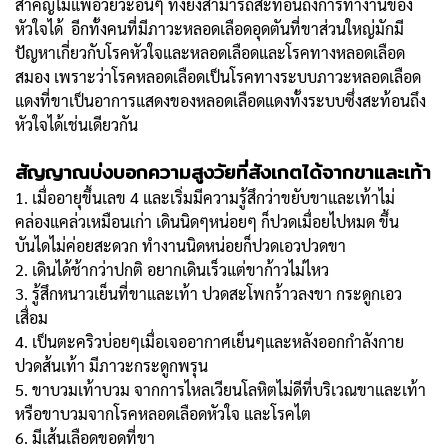
สำคัญไม่แพ้อวัยวะอื่นๆ ทั้งยังสามารถสะท้อนถึงการทำงานของ
หัวใจได้ อีกทั้งคนที่มีภาวะหลอดเลือดอุดตันที่ขาส่วนใหญ่มักมี
ปัญหาเกี่ยวกับโรคหัวใจและหลอดเลือดและโรคทางหลอดเลือด
สมอง เพราะว่าโรคหลอดเลือดเป็นโรคทางระบบภาวะหลอดเลือด
แดงที่ขาเป็นอาการแสดงของหลอดเลือดแดงทั้งระบบซึ่งสะท้อนถึง
หัวใจได้เช่นเดียวกัน
สัญญาณบ่งบอกความสูงวัยที่สังเกตได้จากขาและเท้า
1. เมื่ออายุขึ้นเลข 4 และเริ่มมีความรู้สึกว่าขยับขาและเท้าไม่
คล่องแคล่วเหมือนเก่า เดินนิดๆหน่อยๆ ก็ปวดเมื่อยไปหมด ขึ้น
บันไดไม่ค่อยสะดวก ทำงานนิดหน่อยก็ปวดเอวปวดขา
2. เดินได้ช้ากว่าปกติ อยากเดินเร็วแต่ขาก้าวไม่ไหว
3. รู้สึกหนาวเย็นที่ขาและเท้า ปวดสะโพกร้าวลงขา กระดูกเอว
เสื่อม
4. เป็นตะคริวบ่อยๆเมื่อเจออากาศเย็นๆและหลังออกกำลังกาย
ปวดส้นเท้า มีภาวะกระดูกพรุน
5. ขาบวมเท้าบวม จากการไหลเวียนโลหิตไม่ดีที่บริเวณขาและเท้า
หรือขาบวมจากโรคหลอดเลือดหัวใจ และโรคไต
6. มีเส้นเลือดขอดที่ขา