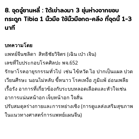
8. จุดจู๋ซานหลี่ : ใต้เข่าลงมา 3 ชุ่นห่างจากขอบ
กระดูก Tibia 1 นิ้วมือ ใช้นิ้วมือกด-คลึง ที่จุดนี้ 1-3
นาที
บทความโดย
แพทย์จีนชลิดา สิทธิชัยวิจิตร (เฉิน เป่า เจิน)
เลขที่ใบประกอบโรคศิลปะ พจ.652
รักษา
โรคอายุรกรรมทั่วไป เช่น ไข้หวัด ไอ ปากเป็นแผล ปวด
เวียนศีรษะ นอนไม่หลับ ขี้หนาว โรคเหงื่อ ภูมิแพ้ อ่อนเพลีย
เรื้อรัง
อาการที่เกี่ยวข้องกับระบบหลอดเลือดและหัวใจเช่น
อาการแน่นหน้าอก เจ็บหน้าอก ใจสั่น
ปรับสมดุลร่างกายและการหย่างเซิง (การดูแลส่งเสริมสุขภาพ
ในแนวทางศาสตร์การแพทย์
แผนจีน)