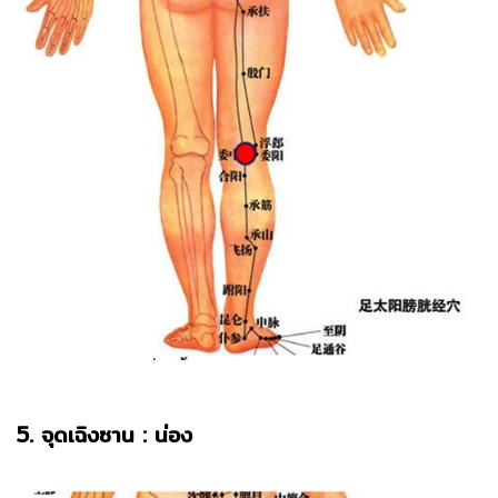
5. จุดเฉิงซาน : น่อง