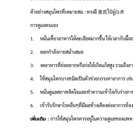
ตัวอย่างสมุนไพรที่เหมาะสม : หวงฉี 黄芪ไป๋จู๋白术
การดูแลตนเอง
1. หมั่นเคี้ยวอาหารให้ละเอียดมากขึ้น ให้เวลากับมื้อ
2. ออกกำลังกายสม่ำเสมอ
3. งดอาหารที่ย่อยยากหรือก่อให้เกิดแก๊สสูง รวมถึงอา
4. ใช้สมุนไพรบางชนิดเป็นตัวช่วยบรรเทาอาการ เช่น
5. หมั่นดูแลสภาพจิตใจและทำความเข้าใจกับร่างกาย
6. เข้ารับรักษาโรคอื่นๆที่มีผลข้างเคียงต่ออาการท้องอื
เพิ่มเติม :
การใช้สมุนไพรควรอยู่ในความดูแลของแพทย์