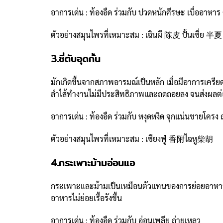
อาการเด่น : ท้องอืด ร่วมกับ ปวดหนักศีรษะ เบื่ออาหาร 
ตัวอย่างสมุนไพรที่เหมาะสม : เฉินผี 陈皮 ปั้นเซี่ย 半夏
3.ชี่ตับอุดกั้น
มักเกิดขึ้นจากสภาพอารมณ์เป็นหลัก เมื่อมีอาการเครียด
ลำไส้ทำงานไม่มีประสิทธิภาพและถดถอยลง จนส่งผลต่อ
อาการเด่น : ท้องอืด ร่วมกับ หงุดหงิด จุกแน่นชายโค
ตัวอย่างสมุนไพรที่เหมาะสม : เซียงฟู่ 香附ไฉหู柴胡
4.กระเพาะม้ามอ่อนแอ
กระเพาะและม้ามเป็นเหมือนตัวแทนของการย่อยอาหารใน
อาหารไม่ย่อยเรื้อรังขึ้น
อาการเด่น : ท้องอืด ร่วมกับ อ่อนเพลีย ถ่ายเหลว