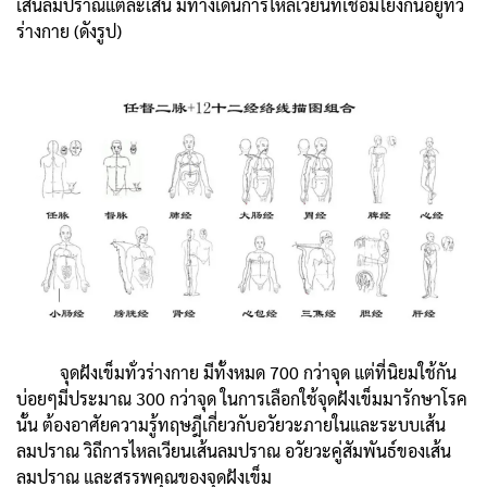
เส้นลมปราณแต่ละเส้น มีทางเดินการไหลเวียนที่เชื่อมโยงกันอยู่ทั่ว
ร่างกาย (ดังรูป)
จุดฝังเข็มทั่วร่างกาย มีทั้งหมด 700 กว่าจุด แต่ที่นิยมใช้กัน
บ่อยๆมีประมาณ 300 กว่าจุด ในการเลือกใช้จุดฝังเข็มมารักษาโรค
นั้น ต้องอาศัยความรู้ทฤษฎีเกี่ยวกับอวัยวะภายในและระบบเส้น
ลมปราณ วิถีการไหลเวียนเส้นลมปราณ อวัยวะคู่สัมพันธ์ของเส้น
ลมปราณ และสรรพคุณของจุดฝังเข็ม