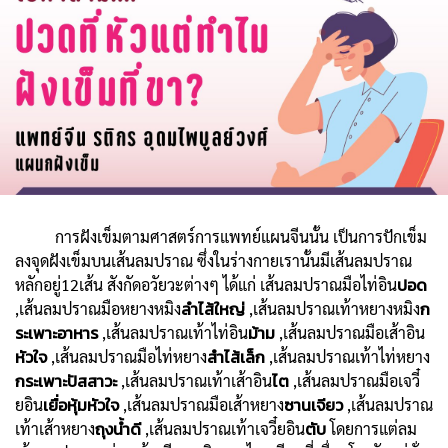
การฝังเข็มตามศาสตร์การแพทย์แผนจีนนั้น เป็นการปักเข็ม
ลงจุดฝังเข็มบนเส้นลมปราณ ซึ่งในร่างกายเรานั้นมีเส้นลมปราณ
ปอด
หลักอยู่12เส้น สังกัดอวัยวะต่างๆ ได้แก่ เส้นลมปราณมือไท่อิน
ลำไส้ใหญ่
ก
,เส้นลมปราณมือหยางหมิง
,เส้นลมปราณเท้าหยางหมิง
ระเพาะอาหาร
ม้าม
,เส้นลมปราณเท้าไท่อิน
,เส้นลมปราณมือเส้าอิน
หัวใจ
สำไส้เล็ก
,เส้นลมปราณมือไท่หยาง
,เส้นลมปราณเท้าไท่หยาง
กระเพาะปัสสาวะ
ไต
,เส้นลมปราณเท้าเส้าอิน
,เส้นลมปราณมือเจวี๋
เยื่อหุ้มหัวใจ
ซานเจียว
ยอิน
,เส้นลมปราณมือเส้าหยาง
,เส้นลมปราณ
ถุงน้ำดี
ตับ
เท้าเส้าหยาง
,เส้นลมปราณเท้าเจวี๋ยอิน
โดยการแต่ลม