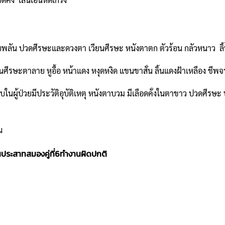
 ปวดศีรษะและดวงตา เวียนศีรษะ หนังตาตก ตัวร้อน กลัวหนาว ล
ะตาลาย หูอื้อ หน้าแดง หงุดหงิด แขนขาสั่น ลิ้นแดงฝ้าเหลือง ช
ป่วยมีประวัติอุบัติเหตุ หนังตาบวม มีเลือดคั่งในตาขาว ปวดศีรษะ ปวด
ณ
ประสาทสมองคู่ที่6ทำงานผิดปกติ