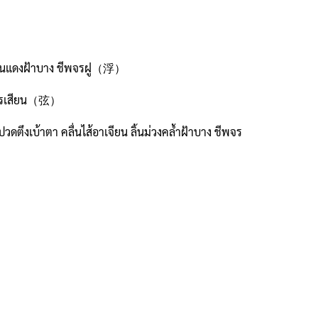
ิ้นแดงฝ้าบาง ชีพจรฝู（浮）
ีพจรเสียน（弦）
ตึงเบ้าตา คลื่นไส้อาเจียน ลิ้นม่วงคล้ำฝ้าบาง ชีพจร