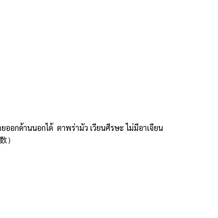
ยออกด้านนอกได้ ตาพร่ามัว เวียนศีรษะ ไม่มีอาเจียน
่（弦数）