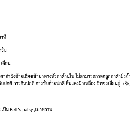
าที
กรัม
เดือน
าดำฝั่งซ้ายเอียงเข้ามาทางหัวตาด้านใน ไม่สามารถกรอกลูกตาดำฝั่งซ้า
บปกติ การกินปกติ การขับถ่ายปกติ ลิ้นแดงฝ้าเหลือง ชีพจรเสียนซู
ยเป็น Bell’s palsy ,เบาหวาน