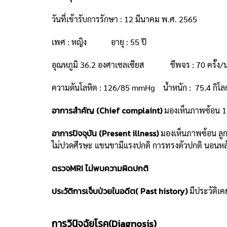
วันที่เข้ารับการรักษา : 12 มีนาคม พ.ศ. 2565
เพศ : หญิง อายุ : 55 ปี
อุณหภูมิ 36.2 องศาเซลเซียส ชีพจร : 70 ครั้ง/น
ความดันโลหิต : 126/85 mmHg น้ำหนัก : 75.4 กิโล
อาการสำคัญ (Chief complaint)
มองเห็นภาพซ้อน 1 
อาการปัจจุบัน (Present illness)
มองเห็นภาพซ้อน ลูกต
ไม่ปวดศีรษะ แขนขามีแรงปกติ การทรงตัวปกติ นอนหลั
ตรวจMRI ไม่พบความผิดปกติ
ประวัติการเจ็บป่วยในอดีต( Past history)
มีประวัติเค
การวินิจฉัยโรค(Diagnosis)