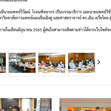
ดยมีนายแพทย์วิวัฒน์ โรจนพิทยากร เป็นบรรณาธิการ และนายแพทย์วิช
ีมหาวิทยาลัยการแพทย์แผนจีนเฉิงตู และศาสตราจารย์ ดร.เฉิน เยวี่ยไห
เดือนมิถุนายน 2565 ผู้สนใจสามารถติดตามข่าวได้จากเว็บไซต์ขอ