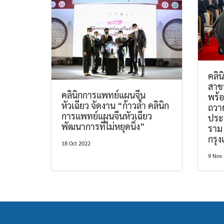
คลิ
สาข
คลินิกการแพทย์แผนจีน
พร้
หัวเฉียว จัดงาน “ก้าวล้ำ คลินิก
ถวา
การแพทย์แผนจีนหัวเฉียว
ประ
พัฒนาการที่ไม่หยุดนิ่ง”
ราม 
กรุ
18 Oct 2022
9 Nov