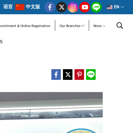
语言
中文版
EN
pointment & Online Registration
Our Branches
More
65