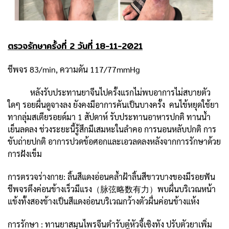
ตรวจรักษาครั้งที่ 2 วันที่ 18-11-2021
ชีพจร 83/min, ความดัน 117/77mmHg
หลังรับประทานยาจีนไปครั้งแรกไม่พบอาการไม่สบายตัว
ใดๆ รอยผื่นดูจางลง ยังคงมีอาการคันเป็นบางครั้ง คนไข้หยุดใช้ยา
ทากลุ่มสเตียรอยด์มา 1 สัปดาห์ รับประทานอาหารปกติ ทานน้ำ
เย็นลดลง ช่วงระยะนี้รู้สึกมีเสมหะในลำคอ การนอนหลับปกติ การ
ขับถ่ายปกติ อาการปวดข้อศอกและเอวลดลงหลังจากการรักษาด้วย
การฝังเข็ม
การตรวจร่างกาย: ลิ้นสีแดงอ่อนคล้ำฝ้าลิ้นสีขาวบางของมีรอยฟัน
ชีพจรตึงค่อนข้างเร็วมีแรง（脉弦略数有力）พบผื่นบริเวณหน้า
แข้งทั้งสองข้างเป็นสีแดงอ่อนบริเวณกว้างตัวผื่นค่อนข้างแห้ง
การรักษา : ทานยาสมุนไพรจีนตำรับตู๋หัวจี้เซิงทัง ปรับตัวยาเพิ่ม