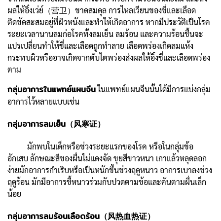
ผลให้อิ๋งเว่ย์（营卫）ขาดสมดุล การไหลเวียนของชี่และเลือด
ติดขัดสะสมอยู่ที่ผิวหนังและทำให้เกิดอาการ หากมีประวัติเป็นโรค
ระยะเวลานานลมก่อโรคทั้งลมเย็น ลมร้อน และความร้อนชื้นจะ
แปรเปลี่ยนทำให้ชี่และเลือดถูกทำลาย เลือดพร่องเกิดลมแห้ง
กระทบผิวหรืออาจเกิดจากตับไตพร่องส่งผลให้อิ๋งชี่และเลือดพร่อง
ตาม
กลุ่มอาการในแพทย์แผนจีน
ในแพทย์แผนจีนนั้นได้มีการแบ่งกลุ่ม
อาการไว้หลายแบบเช่น
กลุ่มอาการลมเย็น（风寒证）
มักพบในเด็กหรือช่วงระยะแรกของโรค หรือในกลุ่มข้อ
อักเสบ ลักษณะสีของผื่นไม่แดงจัด ขุยสีขาวหนา เกาแล้วหลุดลอก
ง่ายมักอาการกำเริบหรือเป็นหนักขึ้นช่วงฤดูหนาว อาการเบาลงช่วง
ฤดูร้อน มักมีอาการขี้หนาวร่วมกับปวดตามข้อและคันตามผื่นเล็ก
น้อย
กลุ่มอาการลมร้อนเลือดร้อน（风热血热证）