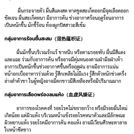
ผื่นกระจายตัว ผื่นสีแดงสด หาดขูดสะเก็ดออกมีจุดเลือดออก
ชัดเจน ผื่นสะเก็ดหนา มีอาการคัน ช่วงอากาศร้อนฤดูร้อนอาการ
เป็นหนักขึ้น มักขี้ร้อน ท้องผูกปัสสาวะสีเข้ม
กลุ่มอาการร้อนชื้นสะสม（湿热蕴积证）
ผื่นมักขึ้นบริเวณรักแร้ ขาหนีบ หรือตามรอยพับ ผื่นมีสีแดง
และแฉะ ร่วมกับอาการคัน หรืออาจมีตุ่มหนองตามฝ่ามือฝ่าเท้า
อาการเป็นหนักขึ้นช่วงอากาศชื้นหรือฤดูฝน อาจมีอาการแน่น
หน้าอกเบื่ออาหารร่วมด้วย รู้สึกเพลียไม่มีแรง รู้สึกตัวหนักช่วงครึ่ง
ล่างลำตัวขา ในผู้หญิงอาจมีตกขาวมีสีเหลืองหรือมีปริมาณมาก
กลุ่มอาการเลือดพร่องลมแห้ง（血虚风燥证）
อาการของโรคคงที่ รอยโรคไม่ขยายกว้าง หรือมีรอยผื่นใหม่
เกิดน้อย แต่ผิวแห้ง บริเวณหน้าแข้งรอยโรคหนาตัวและมีลักษณะ
ผิวหยาบแห้ง รอยโรคมีอาการคัน คอแห้ง อาจมีเวียนศีรษะตาลาย
ใบหน้าซีดขาว