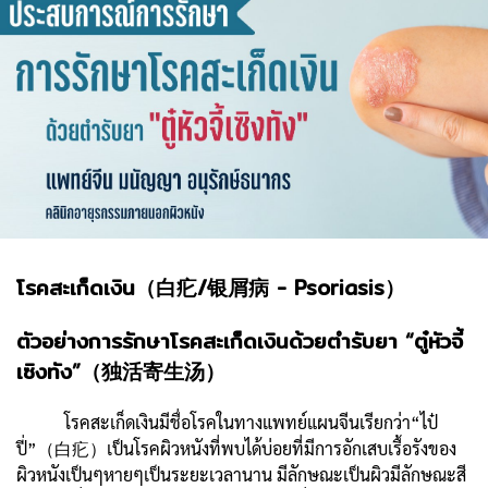
โรคสะเก็ดเงิน（白疕/银屑病 - Psoriasis）
ตัวอย่างการรักษาโรคสะเก็ดเงินด้วยตำรับยา “ตู๋หัวจี้
เซิงทัง”（独活寄生汤）
โรคสะเก็ดเงินมีชื่อโรคในทางแพทย์แผนจีนเรียกว่า“ไป๋
ปี่”（白疕）เป็นโรคผิวหนังที่พบได้บ่อยที่มีการอักเสบเรื้อรังของ
ผิวหนังเป็นๆหายๆเป็นระยะเวลานาน มีลักษณะเป็นผิวมีลักษณะสี