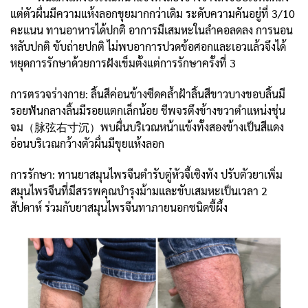
แต่ตัวผื่นมีความแห้งลอกขุยมากกว่าเดิม ระดับความคันอยู่ที่ 3/10
คะแนน ทานอาหารได้ปกติ อาการมีเสมหะในลำคอลดลง การนอน
หลับปกติ ขับถ่ายปกติ ไม่พบอาการปวดข้อศอกและเอวแล้วจึงได้
หยุดการรักษาด้วยการฝังเข็มตั้งแต่การรักษาครั้งที่ 3
การตรวจร่างกาย: ลิ้นสีค่อนข้างซีดคล้ำฝ้าลิ้นสีขาวบางขอบลิ้นมี
รอยฟันกลางลิ้นมีรอยแตกเล็กน้อย ชีพจรตึงข้างขวาตำแหน่งชุ่น
จม（脉弦右寸沉）พบผื่นบริเวณหน้าแข้งทั้งสองข้างเป็นสีแดง
อ่อนบริเวณกว้างตัวผื่นมีขุยแห้งลอก
การรักษา: ทานยาสมุนไพรจีนตำรับตู๋หัวจี้เซิงทัง ปรับตัวยาเพิ่ม
สมุนไพรจีนที่มีสรรพคุณบำรุงม้ามและขับเสมหะเป็นเวลา 2
สัปดาห์ ร่วมกับยาสมุนไพรจีนทาภายนอกชนิดขี้ผึ้ง