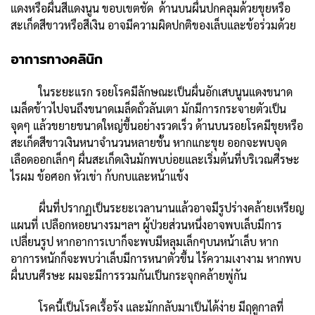
แดงหรือผื่นสีแดงนูน ขอบเขตชัด ด้านบนผื่นปกคลุมด้วยขุยหรือ
สะเก็ดสีขาวหรือสีเงิน อาจมีความผิดปกติของเล็บและข้อร่วมด้วย
อาการทางคลินิก
ในระยะแรก รอยโรคมีลักษณะเป็นผื่นอักเสบนูนแดงขนาด
เมล็ดข้าวไปจนถึงขนาดเมล็ดถั่วลันเตา มักมีการกระจายตัวเป็น
จุดๆ แล้วขยายขนาดใหญ่ขึ้นอย่างรวดเร็ว ด้านบนรอยโรคมีขุยหรือ
สะเก็ดสีขาวเงินหนาจำนวนหลายชั้น หากแกะขุย ออกจะพบจุด
เลือดออกเล็กๆ ผื่นสะเก็ดเงินมักพบบ่อยและเริ่มต้นที่บริเวณศีรษะ
ไรผม ข้อศอก หัวเข่า ก้บกบและหน้าแข้ง
ผื่นที่ปรากฏเป็นระยะเวลานานแล้วอาจมีรูปร่างคล้ายเหรียญ
แผนที่ เปลือกหอยนางรมฯลฯ ผู้ป่วยส่วนหนึ่งอาจพบเล็บมีการ
เปลี่ยนรูป หากอาการเบาก็จะพบมีหลุมเล็กๆบนหน้าเล็บ หาก
อาการหนักก็จะพบว่าเล็บมีการหนาตัวขึ้น ไร้ความเงางาม หากพบ
ผื่นบนศีรษะ ผมจะมีการรวมกันเป็นกระจุกคล้ายพู่กัน
โรคนี้เป็นโรคเรื้อรัง และมักกลับมาเป็นได้ง่าย มีฤดูกาลที่