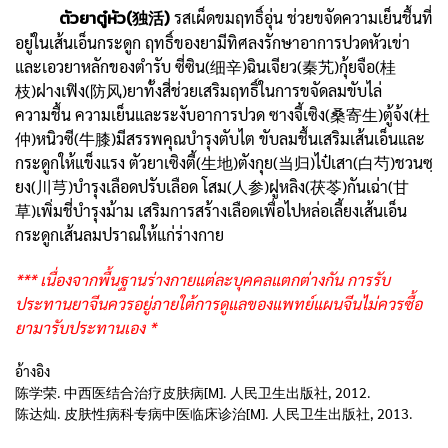
ตัวยาตู๋หัว(独活)
รสเผ็ดขมฤทธิ์อุ่น ช่วยขจัดความเย็นชื้นที่
อยู่ในเส้นเอ็นกระดูก ฤทธิ์ของยามีทิศลงรักษาอาการปวดหัวเข่า
และเอวยาหลักของตำรับ ซี่ซิน(细辛)ฉินเจียว(秦艽)กุ้ยจือ(桂
枝)ฝางเฟิง(防风)ยาทั้งสี่ช่วยเสริมฤทธิ์ในการขจัดลมขับไล่
ความชื้น ความเย็นและระงับอาการปวด ซางจี้เซิง(桑寄生)ตู้จ้ง(杜
仲)หนิวซี(牛膝)มีสรรพคุณบำรุงตับไต ขับลมชื้นเสริมเส้นเอ็นและ
กระดูกให้แข็งแรง ตัวยาเซิงตี้(生地)ตังกุย(当归)ไป๋เสา(白芍)ชวนซฺ
ยง(川芎)บำรุงเลือดปรับเลือด โสม(人参)ฝูหลิง(茯苓)กันเฉ่า(甘
草)เพิ่มชี่บำรุงม้าม เสริมการสร้างเลือดเพื่อไปหล่อเลี้ยงเส้นเอ็น
กระดูกเส้นลมปราณให้แก่ร่างกาย
*** เนื่องจากพื้นฐานร่างกายแต่ละบุคคลแตกต่างกัน การรับ
ประทานยาจีนควรอยู่ภายใต้การดูแลของแพทย์แผนจีนไม่ควรซื้อ
ยามารับประทานเอง *
อ้างอิง
陈学荣. 中西医结合治疗皮肤病[M]. 人民卫生出版社, 2012.
陈达灿. 皮肤性病科专病中医临床诊治[M]. 人民卫生出版社, 2013.