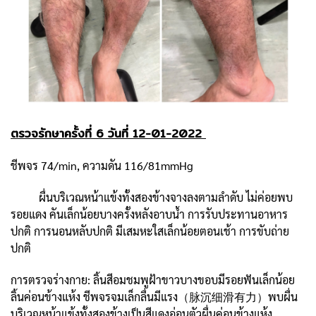
ตรวจรักษาครั้งที่ 6 วันที่ 12-01-2022
ชีพจร 74/min, ความดัน 116/81mmHg
ผื่นบริเวณหน้าแข้งทั้งสองข้างจางลงตามลำดับ ไม่ค่อยพบ
รอยแดง คันเล็กน้อยบางครั้งหลังอาบน้ำ การรับประทานอาหาร
ปกติ การนอนหลับปกติ มีเสมหะใสเล็กน้อยตอนเช้า การขับถ่าย
ปกติ
การตรวจร่างกาย: ลิ้นสีอมชมพูฝ้าขาวบางขอบมีรอยฟันเล็กน้อย
ลิ้นค่อนข้างแห้ง ชีพจรจมเล็กลื่นมีแรง（脉沉细滑有力）พบผื่น
บริเวณหน้าแข้งทั้งสองข้างเป็นสีแดงอ่อนตัวผื่นค่อนข้างแห้ง