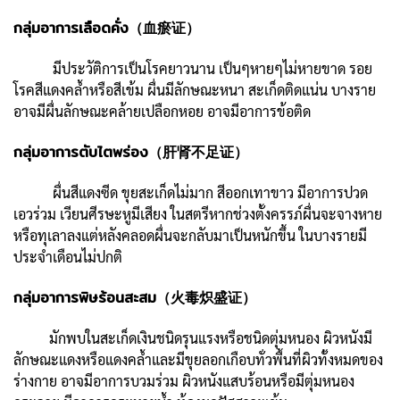
กลุ่มอาการเลือดคั่ง（血瘀证）
มีประวัติการเป็นโรคยาวนาน เป็นๆหายๆไม่หายขาด รอย
โรคสีแดงคล้ำหรือสีเข้ม ผื่นมีลักษณะหนา สะเก็ดติดแน่น บางราย
อาจมีผื่นลักษณะคล้ายเปลือกหอย อาจมีอาการข้อติด
กลุ่มอาการตับไตพร่อง（肝肾不足证）
ผื่นสีแดงซีด ขุยสะเก็ดไม่มาก สีออกเทาขาว มีอาการปวด
เอวร่วม เวียนศีรษะหูมีเสียง ในสตรีหากช่วงตั้งครรภ์ผื่นจะจางหาย
หรือทุเลาลงแต่หลังคลอดผื่นจะกลับมาเป็นหนักขึ้น ในบางรายมี
ประจำเดือนไม่ปกติ
กลุ่มอาการพิษร้อนสะสม（火毒炽盛证）
มักพบในสะเก็ดเงินชนิดรุนแรงหรือชนิดตุ่มหนอง ผิวหนังมี
ลักษณะแดงหรือแดงคล้ำและมีขุยลอกเกือบทั่วพื้นที่ผิวทั้งหมดของ
ร่างกาย อาจมีอาการบวมร่วม ผิวหนังแสบร้อนหรือมีตุ่มหนอง