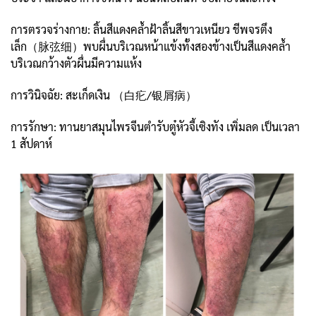
การตรวจร่างกาย: ลิ้นสีแดงคล้ำฝ้าลิ้นสีขาวเหนียว ชีพจรตึง
เล็ก（脉弦细）พบผื่นบริเวณหน้าแข้งทั้งสองข้างเป็นสีแดงคล้ำ
บริเวณกว้างตัวผื่นมีความแห้ง
การวินิจฉัย: สะเก็ดเงิน （白疕/银屑病）
การรักษา: ทานยาสมุนไพรจีนตำรับตู๋หัวจี้เซิงทัง เพิ่มลด เป็นเวลา
1 สัปดาห์