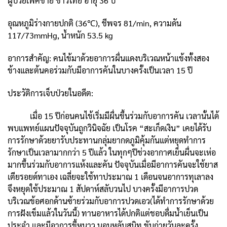
ผู้ป่วยเพศชาย ชาวไทย อายุ 36 ปี
อุณหภูมิร่างกายปกติ (36℃), ชีพจร 81/min, ความดัน
117/73mmHg, น้ำหนัก 53.5 kg
อาการสำคัญ: คนไข้มาด้วยอาการผื่นแดงบริเวณหน้าแข้งทั้งสอง
ข้างและต้นคอร่วมกับมีอาการคันในบางครั้งเป็นเวลา 15 ปี
ประวัติการเจ็บป่วยในอดีต:
เมื่อ 15 ปีก่อนคนไข้เริ่มมีผื่นขึ้นร่วมกับอาการคัน เวลานั้นได้
พบแพทย์แผนปัจจุบันถูกวินิจฉัย เป็นโรค “สะเก็ดเงิน” เคยได้รับ
การรักษาด้วยยารับประทานกลุ่มยากดภูมิคุ้มกันแต่หยุดทำการ
รักษาเป็นเวลามากกว่า 5 ปีแล้ว ในทุกๆปีช่วงอากาศเย็นผื่นจะเห่อ
มากขึ้นร่วมกับอาการแห้งและคัน ปัจจุบันเมื่อมีอาการคันจะใช้ยาส
เตียรอยด์ทาเอง เฉลี่ยจะใช้ทาประมาณ 1 เดือนจนอาการทุเลาลง
จึงหยุดใช้ประมาณ 1 สัปดาห์สลับวนไป บางครั้งมีอาการปวด
บริเวณข้อศอกด้านซ้ายร่วมกับอาการปวดเอว(ได้ทำการรักษาด้วย
การฝังเข็มแล้วในวันนี้) ทานอาหารได้ปกติแต่ชอบดื่มน้ำเย็นเป็น
ประจำ และมีอาการขี้หนาว นอนหลับสนิท ขับถ่ายวันละครั้ง