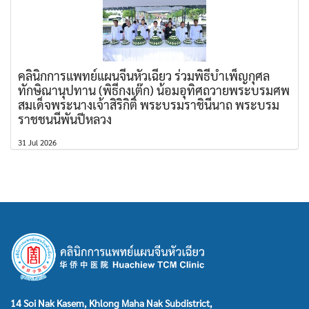
คลินิกการแพทย์แผนจีนหัวเฉียว ร่วมพิธีบำเพ็ญกุศล
ทักษิณานุปทาน (พิธีกงเต๊ก) น้อมอุทิศถวายพระบรมศพ
สมเด็จพระนางเจ้าสิริกิติ์ พระบรมราชินีนาถ พระบรม
ราชชนนีพันปีหลวง
31 Jul 2026
14 Soi Nak Kasem, Khlong Maha Nak Subdistrict,