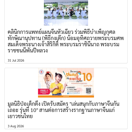
คลินิกการแพทย์แผนจีนหัวเฉียว ร่วมพิธีบำเพ็ญกุศล
ทักษิณานุปทาน (พิธีกงเต๊ก) น้อมอุทิศถวายพระบรมศพ
สมเด็จพระนางเจ้าสิริกิติ์ พระบรมราชินีนาถ พระบรม
ราชชนนีพันปีหลวง
31 Jul 2026
มูลนิธิป่อเต็กตึ๊ง เปิดรับสมัคร "เล่นสนุกกับภาษาจีนกัน
เถอะ รุ่นที่ 10" สานต่อการสร้างรากฐานภาษาจีนแก่
เยาวชนไทย
3 Aug 2026